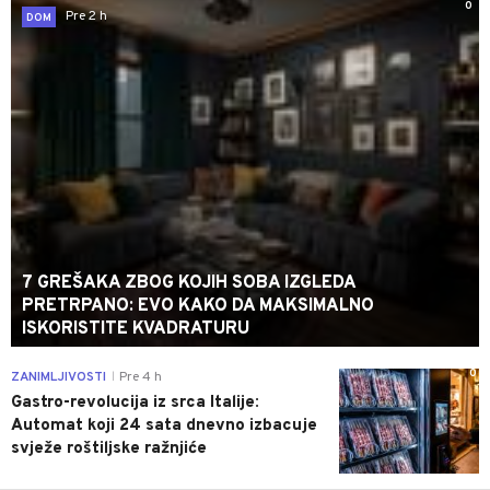
0
Pre 2 h
DOM
7 GREŠAKA ZBOG KOJIH SOBA IZGLEDA
PRETRPANO: EVO KAKO DA MAKSIMALNO
ISKORISTITE KVADRATURU
0
ZANIMLJIVOSTI
Pre 4 h
|
Gastro-revolucija iz srca Italije:
Automat koji 24 sata dnevno izbacuje
svježe roštiljske ražnjiće