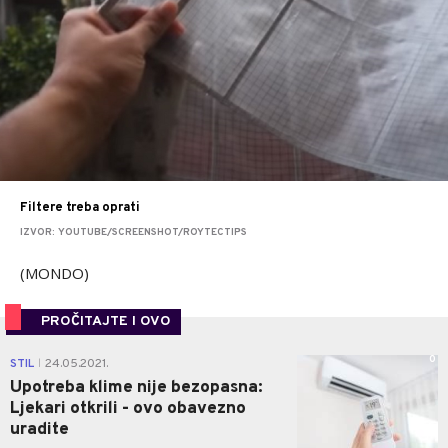
Filtere treba oprati
IZVOR: YOUTUBE/SCREENSHOT/ROYTECTIPS
(MONDO)
PROČITAJTE I OVO
0
STIL
24.05.2021.
|
Upotreba klime nije bezopasna:
Ljekari otkrili - ovo obavezno
uradite