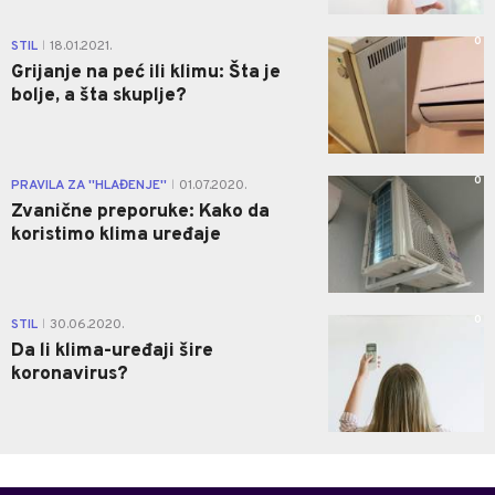
0
STIL
18.01.2021.
|
Grijanje na peć ili klimu: Šta je
bolje, a šta skuplje?
0
PRAVILA ZA ''HLAĐENJE''
01.07.2020.
|
Zvanične preporuke: Kako da
koristimo klima uređaje
0
STIL
30.06.2020.
|
Da li klima-uređaji šire
koronavirus?