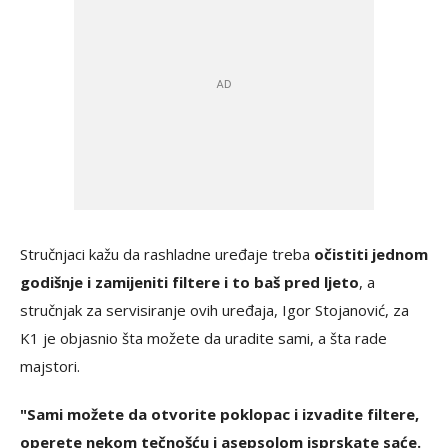
Stručnjaci kažu da rashladne uređaje treba
očistiti jednom
godišnje i zamijeniti filtere i to baš pred ljeto
, a
stručnjak za servisiranje ovih uređaja, Igor Stojanović, za
K1 je objasnio šta možete da uradite sami, a šta rade
majstori.
"Sami možete da otvorite poklopac i izvadite filtere,
operete nekom tečnošću i asepsolom isprskate saće.