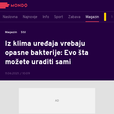
Naslovna
Najnovije
Info
Sport
Zabava
Magazin
M
Magazin
Stil
Iz klima uređaja vrebaju
opasne bakterije: Evo šta
možete uraditi sami
11.06.2021. / 10:09