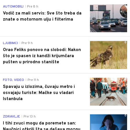
0
AUTOMOBILI
Pre 8 h
|
Vodič za mali servis: Sve što treba da
znate o motornom ulju i filterima
0
LJUBIMCI
Pre 9 h
|
Orao Feliks ponovo na slobodi: Nakon
što je spasen iz kandži krijumčara
pušten u prirodno stanište
0
FOTO, VIDEO
Pre 11 h
|
Spavaju u izlozima, čuvaju metro i
osvajaju turiste: Mačke su vladari
Istanbula
0
ZDRAVLJE
Pre 13 h
|
I tihi zvuci mogu da poremete san:
Naučnici otkrili šta se dešava mozgu