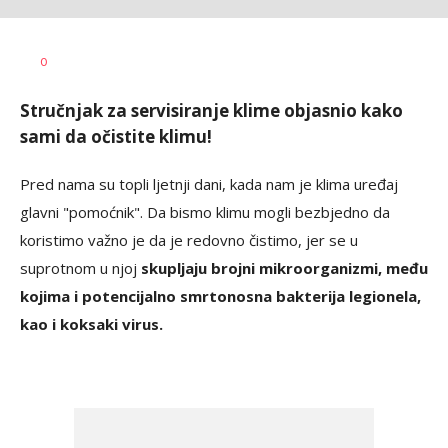
Dragana
AUTOR
0
Božić
Stručnjak za servisiranje klime objasnio kako
sami da očistite klimu!
Pred nama su topli ljetnji dani, kada nam je klima uređaj
glavni "pomoćnik". Da bismo klimu mogli bezbjedno da
koristimo važno je da je redovno čistimo, jer se u
suprotnom u njoj
skupljaju brojni mikroorganizmi, među
kojima i potencijalno smrtonosna bakterija legionela,
kao i koksaki virus.