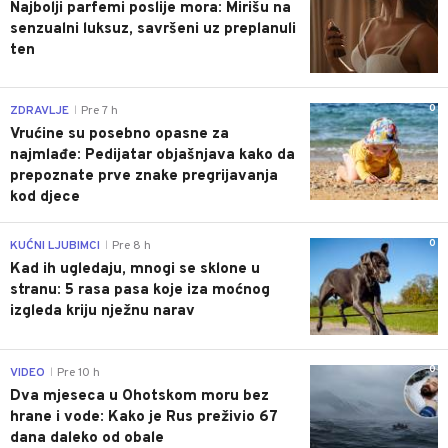
Najbolji parfemi poslije mora: Mirišu na
senzualni luksuz, savršeni uz preplanuli
ten
0
ZDRAVLJE
Pre 7 h
|
Vrućine su posebno opasne za
najmlađe: Pedijatar objašnjava kako da
prepoznate prve znake pregrijavanja
kod djece
0
KUĆNI LJUBIMCI
Pre 8 h
|
Kad ih ugledaju, mnogi se sklone u
stranu: 5 rasa pasa koje iza moćnog
izgleda kriju nježnu narav
0
VIDEO
Pre 10 h
|
Dva mjeseca u Ohotskom moru bez
hrane i vode: Kako je Rus preživio 67
dana daleko od obale