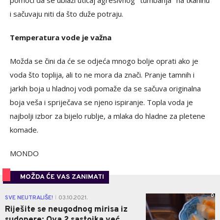
i sačuvaju niti da što duže potraju.
Temperatura vode je važna
Možda se čini da će se odjeća mnogo bolje oprati ako je
voda što toplija, ali to ne mora da znači. Pranje tamnih i
jarkih boja u hladnoj vodi pomaže da se sačuva originalna
boja veša i spriječava se njeno ispiranje. Topla voda je
najbolji izbor za bijelo rublje, a mlaka do hladne za pletene
komade.
MONDO
MOŽDA ĆE VAS ZANIMATI
0
SVE NEUTRALIŠE!
03.10.2021.
|
Riješite se neugodnog mirisa iz
sudopere: Ova 2 sastojka već