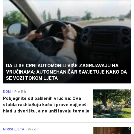
DA LI SE CRNI AUTOMOBILI VIŠE ZAGRIJAVAJU NA
VRUĆINAMA: AUTOMEHANIČAR SAVJETUJE KAKO DA
SE VOZI TOKOM LJETA
0
DOM
Pre 5 h
|
Pobjegnite od paklenih vrućina: Ova
stabla rashlađuju kuću i prave najljepši
hlad u dvorištu, a ne uništavaju temelje
0
MIRISI LJETA
Pre 6 h
|