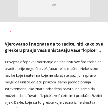
Maja
AUTOR
0
Gašić
Vjerovatno i ne znate da to radite, niti kako ove
greške u pranju veša uništavaju vaše "krpice"...
Provjera džepova i sortiranje odjeće nisu sve što treba da
uradite prije nego što veš "ubacite" u mašinu. Neke sitne
navike koje imate i na koje ne obraćate pažnju, zapravo
mogu da unište odjeću prilikom samo jednog pranja.
Istovremeno, ako znate određena pravila, ne samo da
možete da sačuvate "krpice", već ćete im i produžiti životni
vijek. Dakle, koje su to greške koje većina iz neiskustva