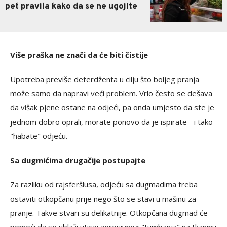
pet pravila kako da se ne ugojite
Više praška ne znači da će biti čistije
Upotreba previše deterdženta u cilju što boljeg pranja
može samo da napravi veći problem. Vrlo često se dešava
da višak pjene ostane na odjeći, pa onda umjesto da ste je
jednom dobro oprali, morate ponovo da je ispirate - i tako
"habate" odjeću.
Sa dugmićima drugačije postupajte
Za razliku od rajsferšlusa, odjeću sa dugmadima treba
ostaviti otkopčanu prije nego što se stavi u mašinu za
pranje. Takve stvari su delikatnije. Otkopčana dugmad će
pomoći da se ublaži uticaj agresivnog "tumbanja" na tkaninu