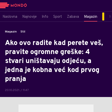
Naslovna
Najnovije
Info
Sport
Zabava
Magazin
M
Magazin
Stil
Ako ovo radite kad perete veš,
pravite ogromne greške: 4
stvari uništavaju odjeću, a
jedna je kobna već kod prvog
pranja
20.10.2021. / 11:47