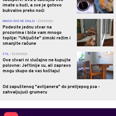
imate u kući, a sve je gotovo
bukvalno preko noći
0
MNOGI OVO NE ZNAJU
27.09.2021.
|
Podesite jednu stvar na
prozorima i biće vam mnogo
toplije: "Uključite" zimski režim i
smanjite račune
0
STIL
23.09.2021.
|
Ove stvari ni slučajno ne kupujte
polovne: Jeftinije su, ali zapravo
mogu skupo da vas koštaju!
Od zapuštenog "avlijanera" do prelijepog psa -
zahvaljujući grumeru