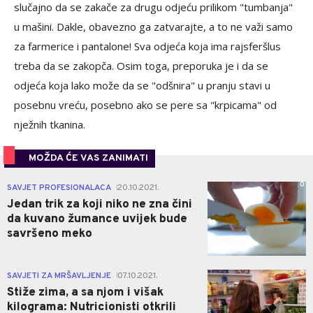
slučajno da se zakače za drugu odjeću prilikom "tumbanja"
u mašini. Dakle, obavezno ga zatvarajte, a to ne važi samo
za farmerice i pantalone! Sva odjeća koja ima rajsferšlus
treba da se zakopča. Osim toga, preporuka je i da se
odjeća koja lako može da se "odšnira" u pranju stavi u
posebnu vreću, posebno ako se pere sa "krpicama" od
nježnih tkanina.
MOŽDA ĆE VAS ZANIMATI
0
SAVJET PROFESIONALACA
20.10.2021.
|
Jedan trik za koji niko ne zna čini
da kuvano žumance uvijek bude
savršeno meko
0
SAVJETI ZA MRŠAVLJENJE
07.10.2021.
|
Stiže zima, a sa njom i višak
kilograma: Nutricionisti otkrili