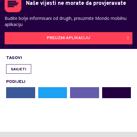
Naše vijesti ne morate da provjeravate
Budite bolje informisani od drugih, preuzmite Mondo mobilnu
aplikaciju
PREUZMI APLIKACIJU
TAGOVI
SAVJETI
PODIJELI