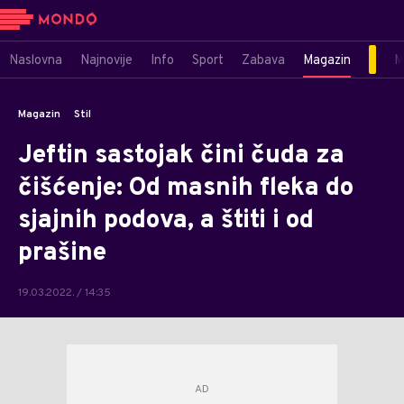
Naslovna
Najnovije
Info
Sport
Zabava
Magazin
M
Magazin
Stil
Jeftin sastojak čini čuda za
čišćenje: Od masnih fleka do
sjajnih podova, a štiti i od
prašine
19.03.2022. / 14:35