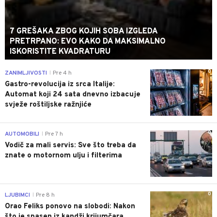
7 GREŠAKA ZBOG KOJIH SOBA IZGLEDA
PRETRPANO: EVO KAKO DA MAKSIMALNO
ISKORISTITE KVADRATURU
0
ZANIMLJIVOSTI
Pre 4 h
|
Gastro-revolucija iz srca Italije:
Automat koji 24 sata dnevno izbacuje
svježe roštiljske ražnjiće
0
AUTOMOBILI
Pre 7 h
|
Vodič za mali servis: Sve što treba da
znate o motornom ulju i filterima
0
LJUBIMCI
Pre 8 h
|
Orao Feliks ponovo na slobodi: Nakon
što je spasen iz kandži krijumčara