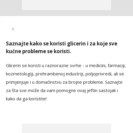
Maja
AUTOR
0
Gašić
Saznajte kako se koristi glicerin i za koje sve
kućne probleme se koristi.
Glicerin se koristi u raznorazne svrhe - u medicini, farmaciji,
kozmetologiji, prehrambenoj industriji, poljoprivredi, ali se
primjenjuje i u domaćinstvu za brojne probleme. Saznajte
za šta sve može da vam pomogne ovaj jeftin sastojak i
kako da ga koristite!