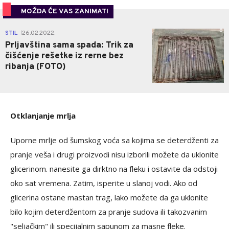
MOŽDA ĆE VAS ZANIMATI
0
STIL
26.02.2022.
|
Prljavština sama spada: Trik za
čišćenje rešetke iz rerne bez
ribanja (FOTO)
Otklanjanje mrlja
Uporne mrlje od šumskog voća sa kojima se deterdženti za
pranje veša i drugi proizvodi nisu izborili možete da uklonite
glicerinom. nanesite ga dirktno na fleku i ostavite da odstoji
oko sat vremena. Zatim, isperite u slanoj vodi. Ako od
glicerina ostane mastan trag, lako možete da ga uklonite
bilo kojim deterdžentom za pranje sudova ili takozvanim
"seljačkim" ili specijalnim sapunom za masne fleke.