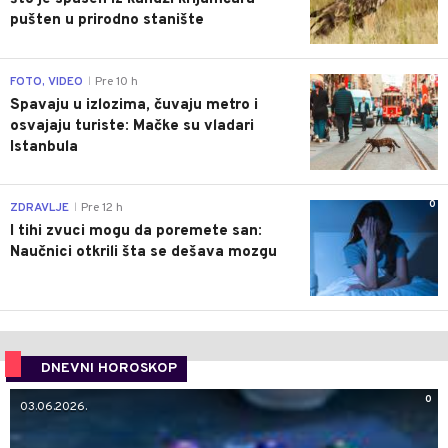
pušten u prirodno stanište
0
FOTO, VIDEO
Pre 10 h
|
Spavaju u izlozima, čuvaju metro i
osvajaju turiste: Mačke su vladari
Istanbula
0
ZDRAVLJE
Pre 12 h
|
I tihi zvuci mogu da poremete san:
Naučnici otkrili šta se dešava mozgu
DNEVNI HOROSKOP
0
03.06.2026.