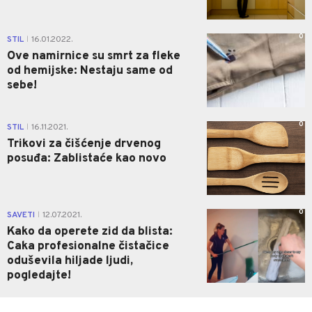
0
STIL
16.01.2022.
|
Ove namirnice su smrt za fleke
od hemijske: Nestaju same od
sebe!
0
STIL
16.11.2021.
|
Trikovi za čišćenje drvenog
posuđa: Zablistaće kao novo
0
SAVETI
12.07.2021.
|
Kako da operete zid da blista:
Caka profesionalne čistačice
oduševila hiljade ljudi,
pogledajte!