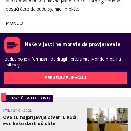
Ako redovno brišete kožne jakne, cipele i torbe glicerinom,
postići ćete da budu sjajnije i mekše.
MONDO
Naše vijesti ne morate da provjeravate
Budite bolje informisani od drugih, preuzmite Mondo mobilnu
aplikaciju
PREUZMI APLIKACIJU
PROČITAJTE I OVO
0
STIL
24.04.2021.
|
Ovo su najprljavije stvari u kući,
evo kako da ih očistite