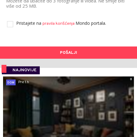
Možete da ubacite do 3 fotografije ili videa. Ne smije biti
više od 25 MB.
Pristajete na
Mondo portala.
pravila korišćenja
POŠALJI
NAJNOVIJE
0
Pre 1 h
DOM