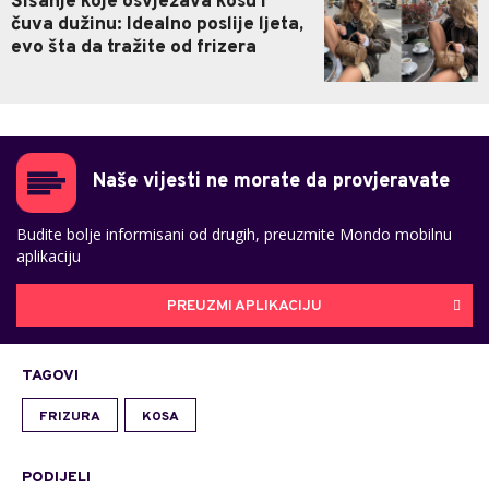
Šišanje koje osvježava kosu i
čuva dužinu: Idealno poslije ljeta,
evo šta da tražite od frizera
Naše vijesti ne morate da provjeravate
Budite bolje informisani od drugih, preuzmite Mondo mobilnu
aplikaciju
PREUZMI APLIKACIJU
TAGOVI
FRIZURA
KOSA
PODIJELI