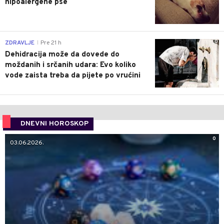
hipoalergene pse
0
ZDRAVLJE
Pre 21 h
|
Dehidracija može da dovede do
moždanih i srčanih udara: Evo koliko
vode zaista treba da pijete po vrućini
DNEVNI HOROSKOP
0
03.06.2026.