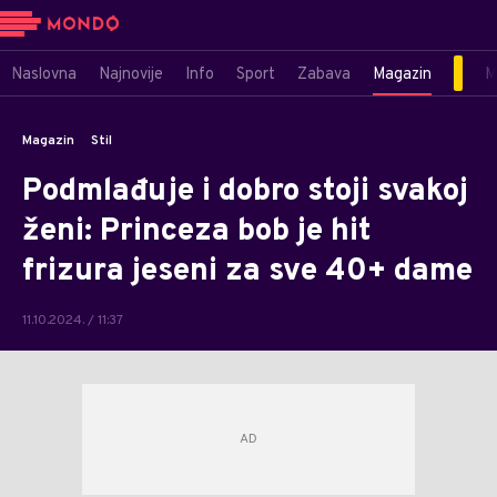
Naslovna
Najnovije
Info
Sport
Zabava
Magazin
M
Magazin
Stil
Podmlađuje i dobro stoji svakoj
ženi: Princeza bob je hit
frizura jeseni za sve 40+ dame
11.10.2024. / 11:37