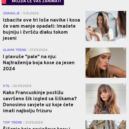
MOŽDA ĆE VAS ZANIMATI
0
ZDRAVLJE
11.10.2024.
|
Izbacite ove tri loše navike i kosa
će vam manje opadati: Imaćete
bujniju i čvršću dlaku tokom
jeseni
0
GLAVNI TREND
27.09.2024.
|
I plavuše "pale" na nju:
Najtraženija boja kose za jesen
2024
0
STIL
22.09.2024.
|
Kako Francuskinje postižu
savršeno šik izgled sa šiškama?
Donosimo savjete uz koje ćete
imati najbolju frizuru
0
TOP TREND
21.09.2024.
|