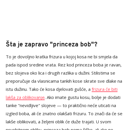
Šta je zapravo "princeza bob"?
To je dovoljno kratka frizura u kojoj kosa ne bi smjela da
pada ispod sredine vrata. Rez kod princeza boba je ravan,
bez slojeva oko lica i drugih razlika u dužini. Stilistima se
preporučuje da vlasnicama tankih kose skrate sve dlake na
istu dužinu. Tako će kosa djelovati gušće, a
frizura će biti
lakša za oblikovanje
. Ako imate gustu kosu, bolje je dodati
tanke "nevidljive" slojeve — to praktično neće uticati na
izgled boba, ali će znatno olakšati frizuru. To znači da će se
lakše oblikovati, a željeni oblik će duže trajati. U svom
prvobitnom obliku, princeza bob nema šiške, ali ako ne