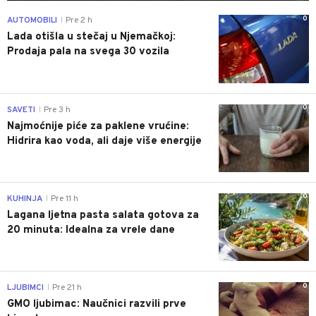
0
AUTOMOBILI
Pre 2 h
|
Lada otišla u stečaj u Njemačkoj:
Prodaja pala na svega 30 vozila
0
SAVETI
Pre 3 h
|
Najmoćnije piće za paklene vrućine:
Hidrira kao voda, ali daje više energije
0
KUHINJA
Pre 11 h
|
Lagana ljetna pasta salata gotova za
20 minuta: Idealna za vrele dane
0
LJUBIMCI
Pre 21 h
|
GMO ljubimac: Naučnici razvili prve