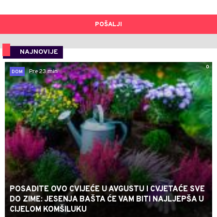
POŠALJI
NAJNOVIJE
0
Pre 23 min
DOM
POSADITE OVO CVIJEĆE U AVGUSTU I CVJETAĆE SVE
DO ZIME: JESENJA BAŠTA ĆE VAM BITI NAJLJEPŠA U
CIJELOM KOMŠILUKU