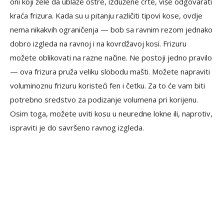
oni koji žele da ublaže oštre, izdužene crte, više odgovarati
kraća frizura. Kada su u pitanju različiti tipovi kose, ovdje
nema nikakvih ograničenja — bob sa ravnim rezom jednako
dobro izgleda na ravnoj i na kovrdžavoj kosi. Frizuru
možete oblikovati na razne načine. Ne postoji jedno pravilo
— ova frizura pruža veliku slobodu mašti. Možete napraviti
voluminoznu frizuru koristeći fen i četku. Za to će vam biti
potrebno sredstvo za podizanje volumena pri korijenu.
Osim toga, možete uviti kosu u neuredne lokne ili, naprotiv,
ispraviti je do savršeno ravnog izgleda.