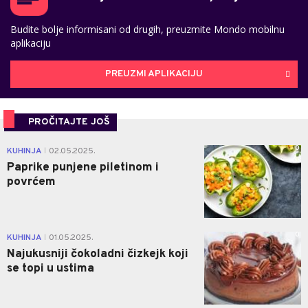
Budite bolje informisani od drugih, preuzmite Mondo mobilnu
aplikaciju
PREUZMI APLIKACIJU
PROČITAJTE JOŠ
0
KUHINJA
02.05.2025.
|
Paprike punjene piletinom i
povrćem
0
KUHINJA
01.05.2025.
|
Najukusniji čokoladni čizkejk koji
se topi u ustima