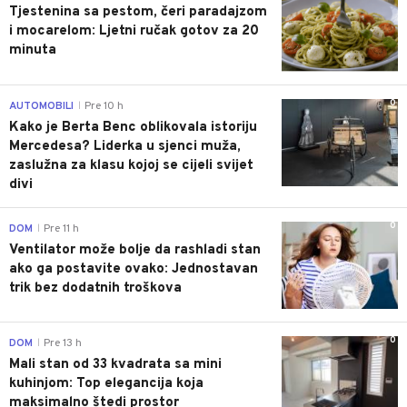
Tjestenina sa pestom, čeri paradajzom
i mocarelom: Ljetni ručak gotov za 20
minuta
0
AUTOMOBILI
Pre 10 h
|
Kako je Berta Benc oblikovala istoriju
Mercedesa? Liderka u sjenci muža,
zaslužna za klasu kojoj se cijeli svijet
divi
0
DOM
Pre 11 h
|
Ventilator može bolje da rashladi stan
ako ga postavite ovako: Jednostavan
trik bez dodatnih troškova
0
DOM
Pre 13 h
|
Mali stan od 33 kvadrata sa mini
kuhinjom: Top elegancija koja
maksimalno štedi prostor