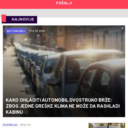
POŠALJI
NAJNOVIJE
0
Pre 16 min
AUTOMOBILI
KAKO OHLADITI AUTOMOBIL DVOSTRUKO BRŽE:
ZBOG JEDNE GREŠKE KLIMA NE MOŽE DA RASHLADI
KABINU
0
KUHINJA
Pre 1 h
|