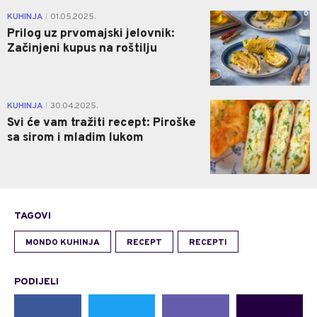
0
KUHINJA
01.05.2025.
|
Prilog uz prvomajski jelovnik:
Začinjeni kupus na roštilju
0
KUHINJA
30.04.2025.
|
Svi će vam tražiti recept: Piroške
sa sirom i mladim lukom
TAGOVI
MONDO KUHINJA
RECEPT
RECEPTI
PODIJELI