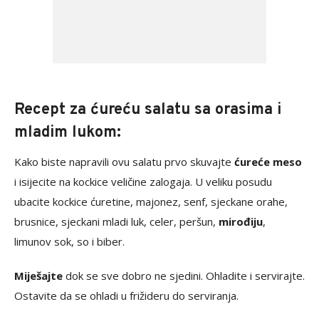
Recept za ćureću salatu sa orasima i
mladim lukom:
Kako biste napravili ovu salatu prvo skuvajte
ćureće meso
i isijecite na kockice veličine zalogaja. U veliku posudu
ubacite kockice ćuretine, majonez, senf, sjeckane orahe,
brusnice, sjeckani mladi luk, celer, peršun,
mirođiju
,
limunov sok, so i biber.
Miješajte
dok se sve dobro ne sjedini. Ohladite i servirajte.
Ostavite da se ohladi u frižideru do serviranja.