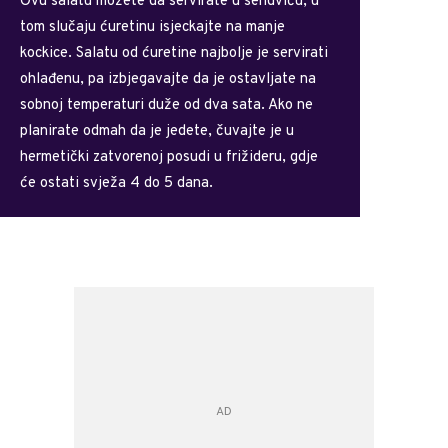
Ovu salatu možete da servirate u sendviču, u
tom slučaju ćuretinu isjeckajte na manje
kockice. Salatu od ćuretine najbolje je servirati
ohlađenu, pa izbjegavajte da je ostavljate na
sobnoj temperaturi duže od dva sata. Ako ne
planirate odmah da je jedete, čuvajte je u
hermetički zatvorenoj posudi u frižideru, gdje
će ostati svježa 4 do 5 dana.