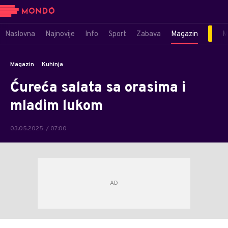
Naslovna
Najnovije
Info
Sport
Zabava
Magazin
M
Magazin
Kuhinja
Ćureća salata sa orasima i
mladim lukom
03.05.2025. / 07:00