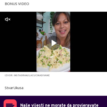
BONUS VIDEO
zvuk
IZVOR: INSTAGRAM/LACUCINADIVANE
StvarUkusa
Naše vijesti ne morate da provjeravate