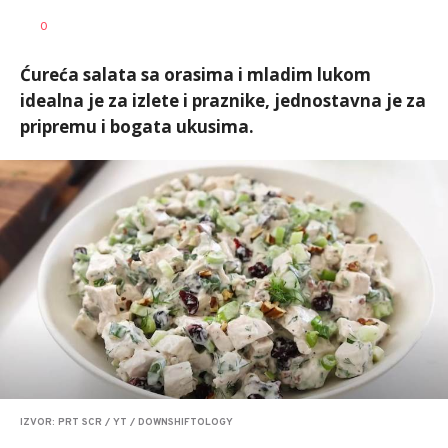
Lena
AUTOR
0
Sudar
Ćureća salata sa orasima i mladim lukom
idealna je za izlete i praznike, jednostavna je za
pripremu i bogata ukusima.
IZVOR: PRT SCR / YT / DOWNSHIFTOLOGY