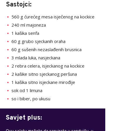
Sastojci:
560 g ćurećeg mesa isječenog na kockice
240 ml majoneza
1 kašika senfa
60 g grubo sjeckanih oraha
60 g sušenih nezaslađenih brusnica
3 mlada luka, nasjeckana
2 rebra celera, isjeckanog na kockice
2 kašike sitno sjeckanog peršuna
1 kašika sitno isjeckane mirođije
sok od 1 limuna
so i biber, po ukusu
Savjet plus: