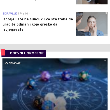
0
ZDRAVLJE
Pre 14 h
|
Izgorjeli ste na suncu? Evo šta treba da
uradite odmah i koje greške da
izbjegavate
DNEVNI HOROSKOP
0
03.06.2026.