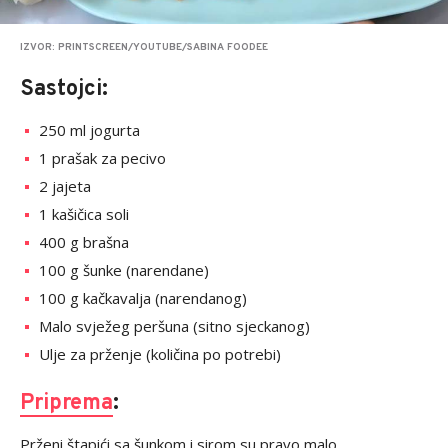
IZVOR: PRINTSCREEN/YOUTUBE/SABINA FOODEE
Sastojci:
250 ml jogurta
1 prašak za pecivo
2 jajeta
1 kašičica soli
400 g brašna
100 g šunke (narendane)
100 g kačkavalja (narendanog)
Malo svježeg peršuna (sitno sjeckanog)
Ulje za prženje (količina po potrebi)
Priprema
:
Prženi štapići sa šunkom i sirom su pravo malo