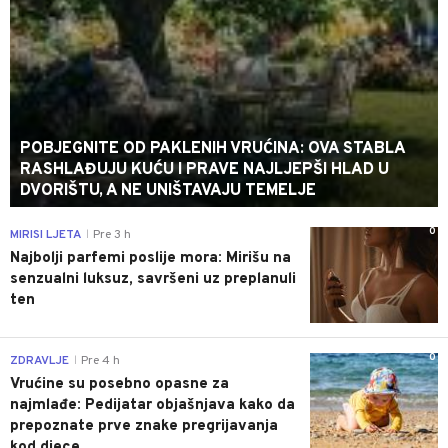
POBJEGNITE OD PAKLENIH VRUĆINA: OVA STABLA
RASHLAĐUJU KUĆU I PRAVE NAJLJEPŠI HLAD U
DVORIŠTU, A NE UNIŠTAVAJU TEMELJE
0
MIRISI LJETA
Pre 3 h
|
Najbolji parfemi poslije mora: Mirišu na
senzualni luksuz, savršeni uz preplanuli
ten
0
ZDRAVLJE
Pre 4 h
|
Vrućine su posebno opasne za
najmlađe: Pedijatar objašnjava kako da
prepoznate prve znake pregrijavanja
kod djece