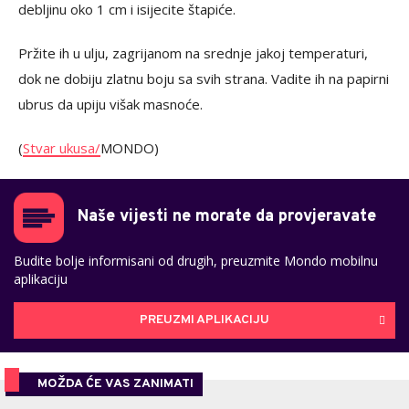
debljinu oko 1 cm i isijecite štapiće.
Pržite ih u ulju, zagrijanom na srednje jakoj temperaturi,
dok ne dobiju zlatnu boju sa svih strana. Vadite ih na papirni
ubrus da upiju višak masnoće.
(
Stvar ukusa/
MONDO)
Naše vijesti ne morate da provjeravate
Budite bolje informisani od drugih, preuzmite Mondo mobilnu
aplikaciju
PREUZMI APLIKACIJU
MOŽDA ĆE VAS ZANIMATI