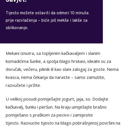
Savjet:
Tijesto možete ostaviti da odmori 10 minuta
prije razvlačenja – biće još mekše i lakše za
oblikovanje.
Mekani iznutra, sa topljenim kačkavaljem i slanim
komadićima šunke, a spolja blago hrskavi, idealni su za
doručak, večeru, piknik ili kao slani zalogaj za goste. Nema
kvasca, nema čekanja da naraste – samo zamutite,
razvučete i pržite.
U velikoj posudi pomiješajte jogurt, jaja, so. Dodajte
kačkavalj, šunku i peršun. Na kraju umiješajte brašno
pomiješano s praškom za pecivo i zamijesite
tijesto. Razvucite tijesto na blago pobrašnjenoj površini na