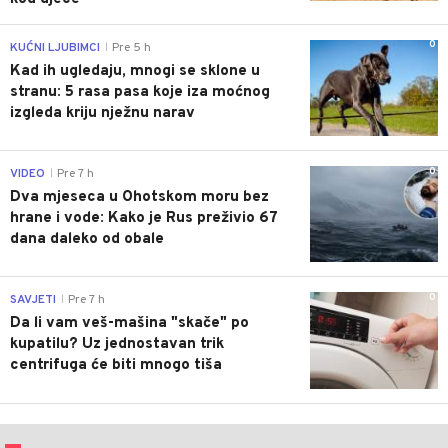
0
KUĆNI LJUBIMCI
Pre 5 h
|
Kad ih ugledaju, mnogi se sklone u
stranu: 5 rasa pasa koje iza moćnog
izgleda kriju nježnu narav
0
VIDEO
Pre 7 h
|
Dva mjeseca u Ohotskom moru bez
hrane i vode: Kako je Rus preživio 67
dana daleko od obale
0
SAVJETI
Pre 7 h
|
Da li vam veš-mašina "skače" po
kupatilu? Uz jednostavan trik
centrifuga će biti mnogo tiša