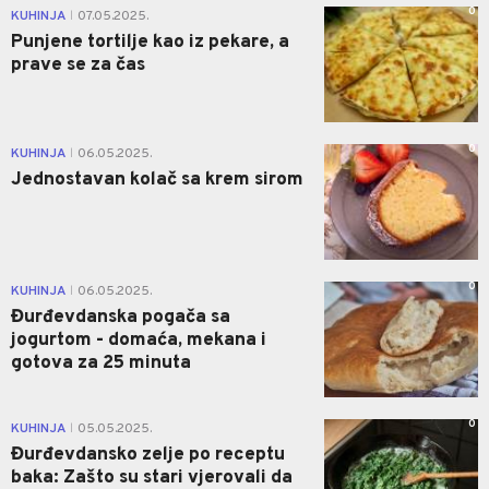
0
KUHINJA
07.05.2025.
|
Punjene tortilje kao iz pekare, a
prave se za čas
0
KUHINJA
06.05.2025.
|
Jednostavan kolač sa krem sirom
0
KUHINJA
06.05.2025.
|
Đurđevdanska pogača sa
jogurtom - domaća, mekana i
gotova za 25 minuta
0
KUHINJA
05.05.2025.
|
Đurđevdansko zelje po receptu
baka: Zašto su stari vjerovali da