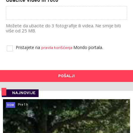
Ubacite video ili foto
Možete da ubacite do 3 fotografije ili videa. Ne smije biti
više od 25 MB.
Pristajete na
Mondo portala.
pravila korišćenja
POŠALJI
NAJNOVIJE
0
Pre 1 h
DOM