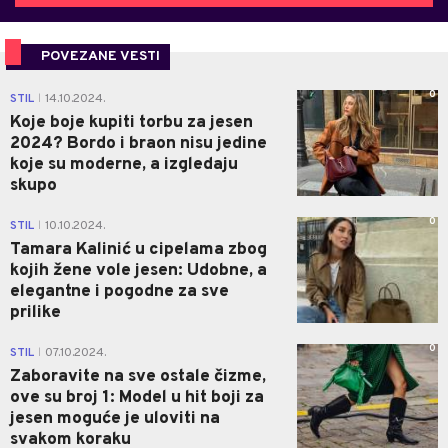
POVEZANE VESTI
0
STIL
14.10.2024.
|
Koje boje kupiti torbu za jesen
2024? Bordo i braon nisu jedine
koje su moderne, a izgledaju
skupo
0
STIL
10.10.2024.
|
Tamara Kalinić u cipelama zbog
kojih žene vole jesen: Udobne, a
elegantne i pogodne za sve
prilike
0
STIL
07.10.2024.
|
Zaboravite na sve ostale čizme,
ove su broj 1: Model u hit boji za
jesen moguće je uloviti na
svakom koraku