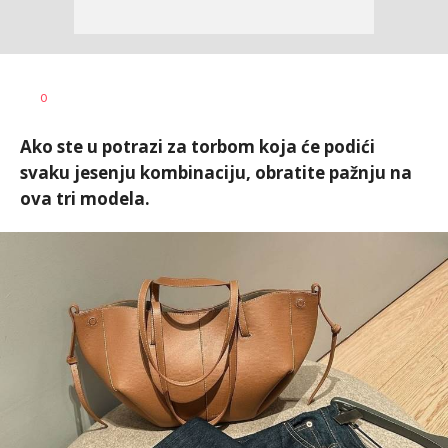
Vanja
AUTOR
0
Pajović
Ako ste u potrazi za torbom koja će podići
svaku jesenju kombinaciju, obratite pažnju na
ova tri modela.