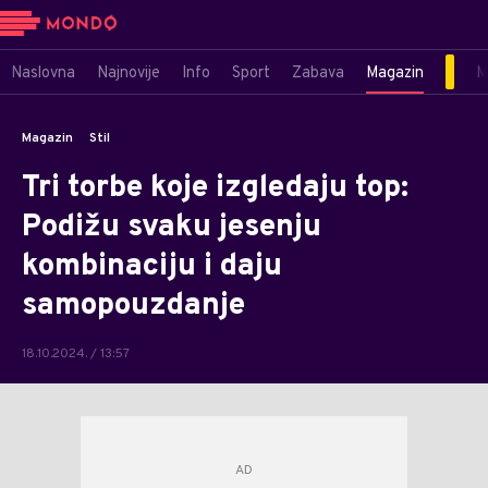
Naslovna
Najnovije
Info
Sport
Zabava
Magazin
M
Magazin
Stil
Tri torbe koje izgledaju top:
Podižu svaku jesenju
kombinaciju i daju
samopouzdanje
18.10.2024. / 13:57