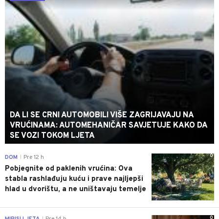
DA LI SE CRNI AUTOMOBILI VIŠE ZAGRIJAVAJU NA
VRUĆINAMA: AUTOMEHANIČAR SAVJETUJE KAKO DA
SE VOZI TOKOM LJETA
0
DOM
Pre 12 h
|
Pobjegnite od paklenih vrućina: Ova
stabla rashlađuju kuću i prave najljepši
hlad u dvorištu, a ne uništavaju temelje
0
|