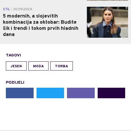
0
STIL
30.09.2024.
|
5 modernih, a slojevitih
kombinacija za oktobar: Budite
šik i trendi i tokom prvih hladnih
dana
TAGOVI
JESEN
MODA
TORBA
PODIJELI