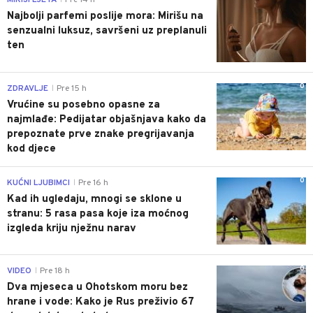
MIRISI LJETA
Pre 14 h
Najbolji parfemi poslije mora: Mirišu na
senzualni luksuz, savršeni uz preplanuli
ten
0
ZDRAVLJE
Pre 15 h
|
Vrućine su posebno opasne za
najmlađe: Pedijatar objašnjava kako da
prepoznate prve znake pregrijavanja
kod djece
0
KUĆNI LJUBIMCI
Pre 16 h
|
Kad ih ugledaju, mnogi se sklone u
stranu: 5 rasa pasa koje iza moćnog
izgleda kriju nježnu narav
0
VIDEO
Pre 18 h
|
Dva mjeseca u Ohotskom moru bez
hrane i vode: Kako je Rus preživio 67