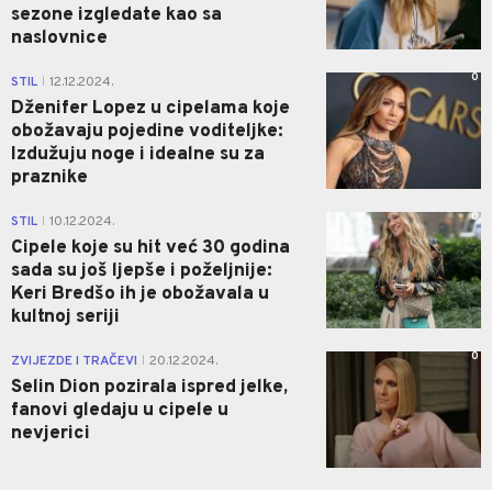
sezone izgledate kao sa
naslovnice
0
STIL
12.12.2024.
|
Dženifer Lopez u cipelama koje
obožavaju pojedine voditeljke:
Izdužuju noge i idealne su za
praznike
0
STIL
10.12.2024.
|
Cipele koje su hit već 30 godina
sada su još ljepše i poželjnije:
Keri Bredšo ih je obožavala u
kultnoj seriji
0
ZVIJEZDE I TRAČEVI
20.12.2024.
|
Selin Dion pozirala ispred jelke,
fanovi gledaju u cipele u
nevjerici