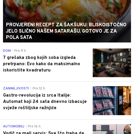
PROVJERENI RECEPT ZA ŠAKŠUKU: BLISKOISTOČNO
JELO SLIČNO NAŠEM SATARAŠU, GOTOVO JE ZA
POLA SATA
0
DOM
Pre 9 h
|
7 grešaka zbog kojih soba izgleda
pretrpano: Evo kako da maksimalno
iskoristite kvadraturu
0
ZANIMLJIVOSTI
Pre 12 h
|
Gastro-revolucija iz srca Italije:
Automat koji 24 sata dnevno izbacuje
svježe roštiljske ražnjiće
0
AUTOMOBILI
Pre 16 h
|
Vodič za mali servis: Sve što treba da