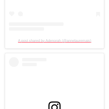
A post shared by Adenorah (@annelauremais)