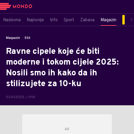
Naslovna
Najnovije
Info
Sport
Zabava
Magazin
M
Magazin
Stil
Ravne cipele koje će biti
moderne i tokom cijele 2025:
Nosili smo ih kako da ih
stilizujete za 10-ku
03.01.2025. / 11:14