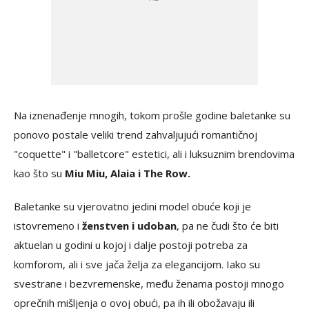
Na iznenađenje mnogih, tokom prošle godine baletanke su
ponovo postale veliki trend zahvaljujući romantičnoj
"coquette" i "balletcore" estetici, ali i luksuznim brendovima
kao što su
Miu Miu, Alaia i The Row.
Baletanke su vjerovatno jedini model obuće koji je
istovremeno i
ženstven i udoban
, pa ne čudi što će biti
aktuelan u godini u kojoj i dalje postoji potreba za
komforom, ali i sve jača želja za elegancijom. Iako su
svestrane i bezvremenske, među ženama postoji mnogo
oprečnih mišljenja o ovoj obući, pa ih ili obožavaju ili