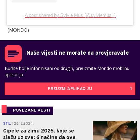
A post shared by Sylvie Mus (@sylviemus_)
(MONDO)
Naše vijesti ne morate da provjeravate
Budite bolje informisani od drugih, preuzmite Mondo mobilnu
aplikaciju
PREUZMI APLIKACIJU
POVEZANE VESTI
0
STIL
26.12.2024.
|
Cipele za zimu 2025. koje se
slažu uz sve: 6 načina da ove