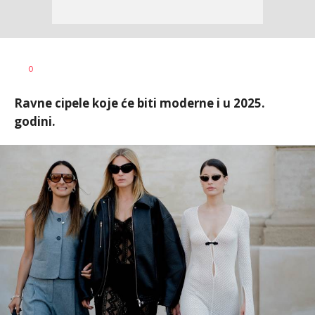
Vanja
AUTOR
0
Pajović
Ravne cipele koje će biti moderne i u 2025.
godini.