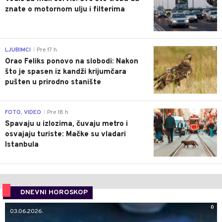
znate o motornom ulju i filterima
0
LJUBIMCI
Pre 17 h
|
Orao Feliks ponovo na slobodi: Nakon
što je spasen iz kandži krijumčara
pušten u prirodno stanište
0
FOTO, VIDEO
Pre 18 h
|
Spavaju u izlozima, čuvaju metro i
osvajaju turiste: Mačke su vladari
Istanbula
DNEVNI HOROSKOP
0
03.06.2026.