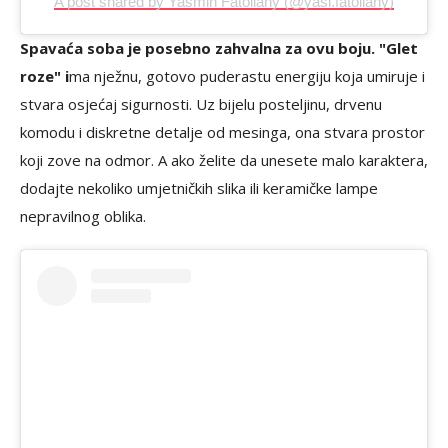
A post shared by Yasmin Fatollahy (@yasi.fatollahy)
Spavaća soba je posebno zahvalna za ovu boju. "Glet
roze" i
ma nježnu, gotovo puderastu energiju koja umiruje i
stvara osjećaj sigurnosti. Uz bijelu posteljinu, drvenu
komodu i diskretne detalje od mesinga, ona stvara prostor
koji zove na odmor. A ako želite da unesete malo karaktera,
dodajte nekoliko umjetničkih slika ili keramičke lampe
nepravilnog oblika.