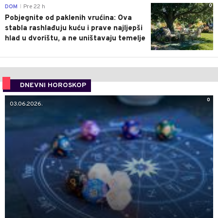
0
DOM
Pre 22 h
|
Pobjegnite od paklenih vrućina: Ova
stabla rashlađuju kuću i prave najljepši
hlad u dvorištu, a ne uništavaju temelje
DNEVNI HOROSKOP
0
03.06.2026.