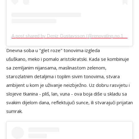
A post shared by Deniz Gustavsson (@renovating.no.125)
Dnevna soba u "glet roze" tonovima izgleda
ušuškano, meko i pomalo aristokratski. Kada se kombinuje
sa zemljanim nijansama, maslinastom zelenom,
starozlatnim detaljima i toplim sivim tonovima, stvara
ambijent u kom je uživanje neizbježno. Uz dobru rasvjetu i
slojeve tkanina - pliš, lan, vuna - ova boja diše u skladu sa
svakim dijelom dana, reflektujući sunce, ili stvarajući prijatan
sumrak.