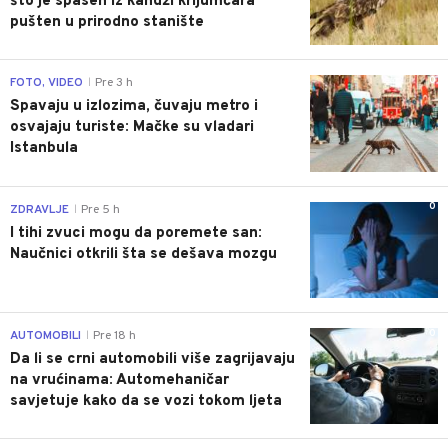
što je spasen iz kandži krijumčara
pušten u prirodno stanište
0
FOTO, VIDEO
Pre 3 h
|
Spavaju u izlozima, čuvaju metro i
osvajaju turiste: Mačke su vladari
Istanbula
0
ZDRAVLJE
Pre 5 h
|
I tihi zvuci mogu da poremete san:
Naučnici otkrili šta se dešava mozgu
0
AUTOMOBILI
Pre 18 h
|
Da li se crni automobili više zagrijavaju
na vrućinama: Automehaničar
savjetuje kako da se vozi tokom ljeta