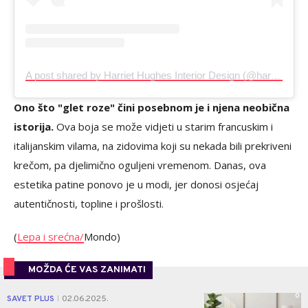
A post shared by Harriet Hughes Interior Design (@harriethughesinteriordesign)
Ono što "glet roze" čini posebnom je i njena neobična
istorija.
Ova boja se može vidjeti u starim francuskim i
italijanskim vilama, na zidovima koji su nekada bili prekriveni
krečom, pa djelimično oguljeni vremenom. Danas, ova
estetika patine ponovo je u modi, jer donosi osjećaj
autentičnosti, topline i prošlosti.
(
Lepa i srećna/
Mondo)
MOŽDA ĆE VAS ZANIMATI
0
SAVET PLUS
02.06.2025.
|