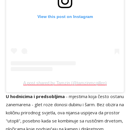
View this post on Instagram
A post shared by Tamzin (@tamzinmcgillen)
U hodnicima i predsobljima
- mjestima koja često ostanu
zanemarena - glet roze donosi dubinu i šarm. Bez obzira na
količinu prirodnog svjetla, ova nijansa uspijeva da prostor
"utopli", posebno kada se kombinuje sa rustičnim drvetom,
pločicama koje podsjećaju na kamen i diskretnom