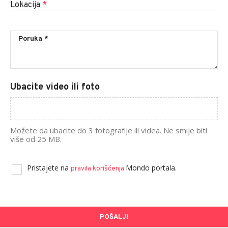
Lokacija
*
Ubacite video ili foto
Možete da ubacite do 3 fotografije ili videa. Ne smije biti
više od 25 MB.
Pristajete na
Mondo portala.
pravila korišćenja
POŠALJI