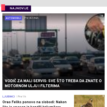
NAJNOVIJE
0
Pre 43 min
AUTOMOBILI
VODIČ ZA MALI SERVIS: SVE ŠTO TREBA DA ZNATE O
MOTORNOM ULJU I FILTERIMA
0
LJUBIMCI
Pre 1 h
|
Orao Feliks ponovo na slobodi: Nakon