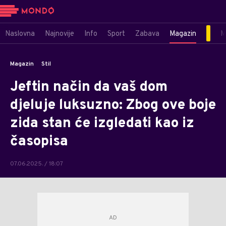
Naslovna
Najnovije
Info
Sport
Zabava
Magazin
M
Magazin
Stil
Jeftin način da vaš dom
djeluje luksuzno: Zbog ove boje
zida stan će izgledati kao iz
časopisa
07.06.2025. / 18:07