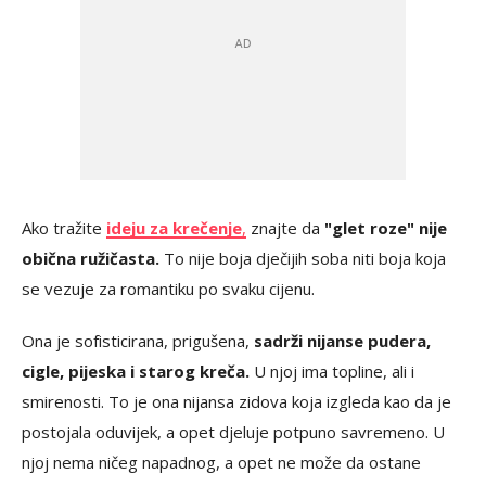
Ako tražite
ideju za krečenje
,
znajte da
"glet roze" nije
obična ružičasta.
To nije boja dječijih soba niti boja koja
se vezuje za romantiku po svaku cijenu.
Ona je sofisticirana, prigušena,
sadrži nijanse pudera,
cigle, pijeska i starog kreča.
U njoj ima topline, ali i
smirenosti. To je ona nijansa zidova koja izgleda kao da je
postojala oduvijek, a opet djeluje potpuno savremeno. U
njoj nema ničeg napadnog, a opet ne može da ostane