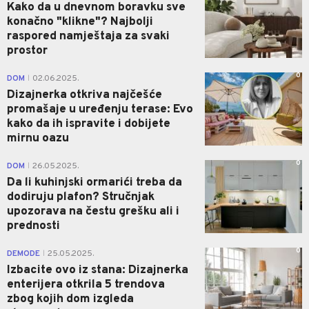
Kako da u dnevnom boravku sve
konačno "klikne"? Najbolji
raspored namještaja za svaki
prostor
0
DOM
02.06.2025.
|
Dizajnerka otkriva najčešće
promašaje u uređenju terase: Evo
kako da ih ispravite i dobijete
mirnu oazu
0
DOM
26.05.2025.
|
Da li kuhinjski ormarići treba da
dodiruju plafon? Stručnjak
upozorava na čestu grešku ali i
prednosti
0
DEMODE
25.05.2025.
|
Izbacite ovo iz stana: Dizajnerka
enterijera otkrila 5 trendova
zbog kojih dom izgleda