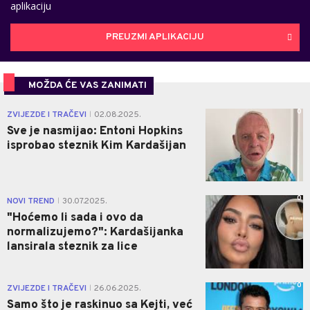
aplikaciju
PREUZMI APLIKACIJU
MOŽDA ĆE VAS ZANIMATI
0
ZVIJEZDE I TRAČEVI
02.08.2025.
|
Sve je nasmijao: Entoni Hopkins
isprobao steznik Kim Kardašijan
0
NOVI TREND
30.07.2025.
|
"Hoćemo li sada i ovo da
normalizujemo?": Kardašijanka
lansirala steznik za lice
0
ZVIJEZDE I TRAČEVI
26.06.2025.
|
Samo što je raskinuo sa Kejti, već