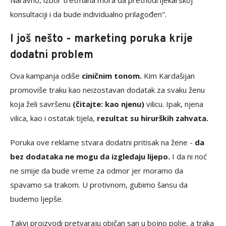
Naravno, izbor tretmana mora da prethodi ljekarskoj
konsultaciji i da bude individualno prilagođen".
I još nešto - marketing poruka krije
dodatni problem
Ova kampanja odiše
ciničnim tonom.
Kim Kardašijan
promoviše traku kao neizostavan dodatak za svaku ženu
koja želi savršenu
(čitajte: kao njenu)
vilicu. Ipak, njena
vilica, kao i ostatak tijela,
rezultat su hirurških zahvata.
Poruka ove reklame stvara dodatni pritisak na žene -
da
bez dodataka ne mogu da izgledaju lijepo.
I da ni noć
ne smije da bude vreme za odmor jer moramo da
spavamo sa trakom. U protivnom, gubimo šansu da
budemo ljepše.
Takvi proizvodi pretvaraju običan san u bojno polje, a traka