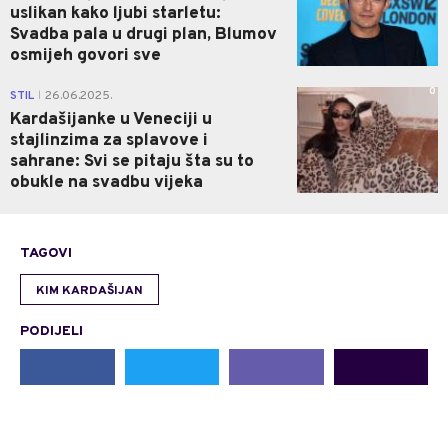
uslikan kako ljubi starletu:
Svadba pala u drugi plan, Blumov
osmijeh govori sve
0
STIL
26.06.2025.
|
Kardašijanke u Veneciji u
stajlinzima za splavove i
sahrane: Svi se pitaju šta su to
obukle na svadbu vijeka
TAGOVI
KIM KARDAŠIJAN
PODIJELI