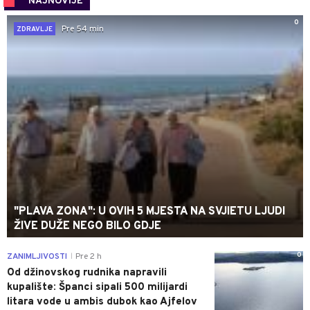
NAJNOVIJE
0
Pre 54 min
ZDRAVLJE
"PLAVA ZONA": U OVIH 5 MJESTA NA SVJIETU LJUDI
ŽIVE DUŽE NEGO BILO GDJE
0
ZANIMLJIVOSTI
Pre 2 h
|
Od džinovskog rudnika napravili
kupalište: Španci sipali 500 milijardi
litara vode u ambis dubok kao Ajfelov