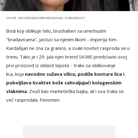
IZVOR: INSTAGRAM/KIMKARDASHIAN, SCREENSHOT
Bodi koji oblikuje telo, brushalteri sa umetnutim
"bradavicama", jastuci sa njenim likom - imperija Kim
Kardašijan ne zna za granice, a svaki novitet rasproda se u
trenu. Tako je i 29. jula njen brend SKIMS predstavio svoj
prvi proizvod iz oblasti lepote - traku za oblikovanje
lica, koja
navodno sužava vilicu, podiže konture lica i
poboljšava kvalitet kože zahvaljujući kolagenskim
vlaknima.
Zvuči kao marketinška bajka, ali i ova traka se
već rasprodala. Fenomen.