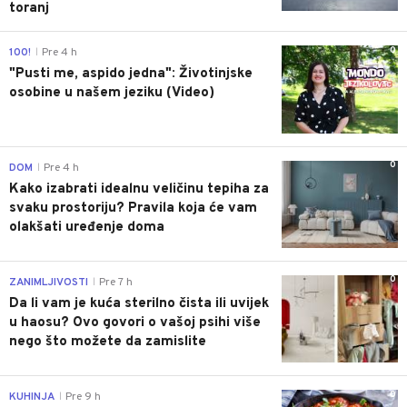
toranj
0
100!
Pre 4 h
|
"Pusti me, aspido jedna": Životinjske
osobine u našem jeziku (Video)
0
DOM
Pre 4 h
|
Kako izabrati idealnu veličinu tepiha za
svaku prostoriju? Pravila koja će vam
olakšati uređenje doma
0
ZANIMLJIVOSTI
Pre 7 h
|
Da li vam je kuća sterilno čista ili uvijek
u haosu? Ovo govori o vašoj psihi više
nego što možete da zamislite
0
KUHINJA
Pre 9 h
|