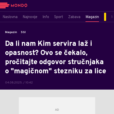
Naslovna
Najnovije
Info
Sport
Zabava
Magazin
M
Magazin
Stil
Da li nam Kim servira laž i
opasnost? Ovo se čekalo,
pročitajte odgovor stručnjaka
o "magičnom" stezniku za lice
04.08.2025. / 10:42