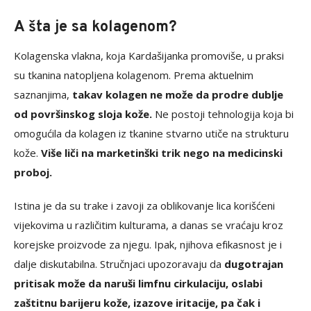
A šta je sa kolagenom?
Kolagenska vlakna, koja Kardašijanka promoviše, u praksi
su tkanina natopljena kolagenom. Prema aktuelnim
saznanjima,
takav kolagen ne može da prodre dublje
od površinskog sloja kože.
Ne postoji tehnologija koja bi
omogućila da kolagen iz tkanine stvarno utiče na strukturu
kože.
Više liči na marketinški trik nego na medicinski
proboj.
Istina je da su trake i zavoji za oblikovanje lica korišćeni
vijekovima u različitim kulturama, a danas se vraćaju kroz
korejske proizvode za njegu. Ipak, njihova efikasnost je i
dalje diskutabilna. Stručnjaci upozoravaju da
dugotrajan
pritisak može da naruši limfnu cirkulaciju, oslabi
zaštitnu barijeru kože, izazove iritacije, pa čak i