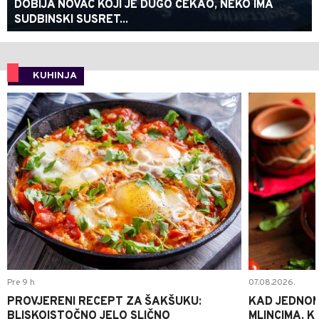
DOBIJA NOVAC KOJI JE DUGO ČEKAO, NEKO IMA
SUDBINSKI SUSRET...
KUHINJA
0
Pre 9 h
07.08.2026.
PROVJERENI RECEPT ZA ŠAKŠUKU:
KAD JEDNOM
BLISKOISTOČNO JELO SLIČNO
MLINCIMA, K