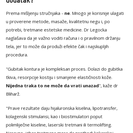
dodatak?
Prema mišljenju stručnjaka -
ne
. Mnogo je korisnije ulagati
u proverene metode, masaže, kvalitetnu negu i, po
potrebi, tretmane estetske medicine. Dr Legocka
naglašava da je važno voditi računa i o pravilnom držanju
tela, jer to može da produži efekte čak i najskupljih
procedura.
"Gubitak kontura je kompleksan proces. Dolazi do gubitka
tkiva, resorpcije kostiju i smanjene elastičnosti kože.
Nijedna traka to ne može da vrati unazad
", kaže dr
Bliharž.
"Prave rezultate daju hijaluronska kiselina, lipotransfer,
kolagenski stimulansi, kao i biostimulatori poput
polimliječne kiseline, laserski tretmani ili termolifting.