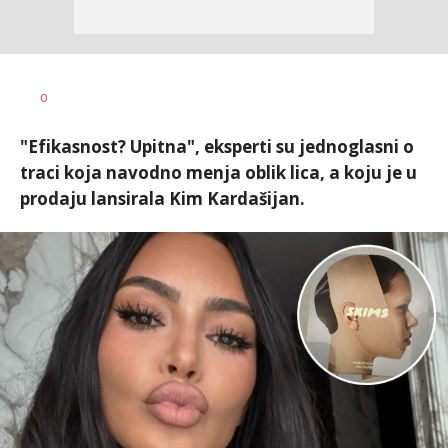
Tamara
AUTOR
0
Veličković
"Efikasnost? Upitna", eksperti su jednoglasni o
traci koja navodno menja oblik lica, a koju je u
prodaju lansirala Kim Kardašijan.