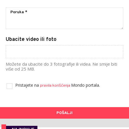
Ubacite video ili foto
Možete da ubacite do 3 fotografije ili videa. Ne smije biti
više od 25 MB.
Pristajete na
Mondo portala.
pravila korišćenja
POŠALJI