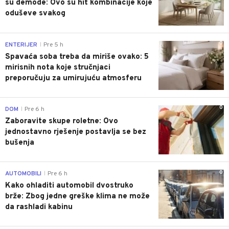
su demode: Ovo su hit kombinacije koje
oduševe svakog
0
ENTERIJER
Pre 5 h
|
Spavaća soba treba da miriše ovako: 5
mirisnih nota koje stručnjaci
preporučuju za umirujuću atmosferu
0
DOM
Pre 6 h
|
Zaboravite skupe roletne: Ovo
jednostavno rješenje postavlja se bez
bušenja
0
AUTOMOBILI
Pre 6 h
|
Kako ohladiti automobil dvostruko
brže: Zbog jedne greške klima ne može
da rashladi kabinu