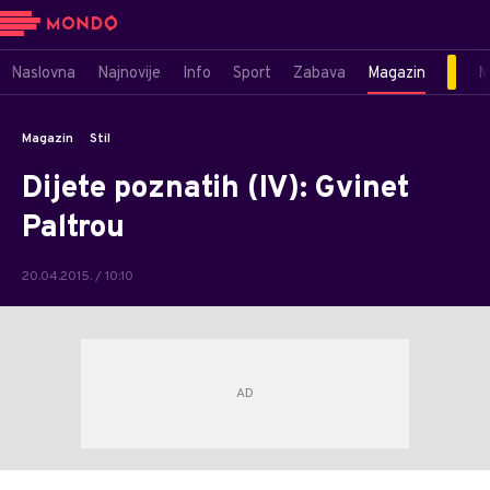
Naslovna
Najnovije
Info
Sport
Zabava
Magazin
M
Magazin
Stil
Dijete poznatih (IV): Gvinet
Paltrou
20.04.2015. / 10:10