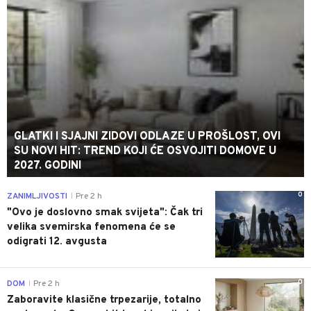
GLATKI I SJAJNI ZIDOVI ODLAZE U PROŠLOST, OVI
SU NOVI HIT: TREND KOJI ĆE OSVOJITI DOMOVE U
2027. GODINI
0
ZANIMLJIVOSTI
Pre 2 h
|
"Ovo je doslovno smak svijeta": Čak tri
velika svemirska fenomena će se
odigrati 12. avgusta
0
DOM
Pre 2 h
|
Zaboravite klasične trpezarije, totalno