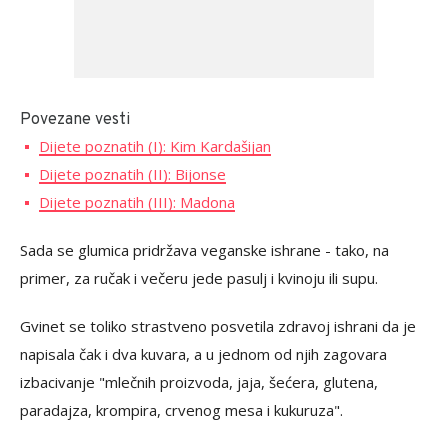
Povezane vesti
Dijete poznatih (I): Kim Kardašijan
Dijete poznatih (II): Bijonse
Dijete poznatih (III): Madona
Sada se glumica pridržava veganske ishrane - tako, na
primer, za ručak i večeru jede pasulj i kvinoju ili supu.
Gvinet se toliko strastveno posvetila zdravoj ishrani da je
napisala čak i dva kuvara, a u jednom od njih zagovara
izbacivanje "mlečnih proizvoda, jaja, šećera, glutena,
paradajza, krompira, crvenog mesa i kukuruza".