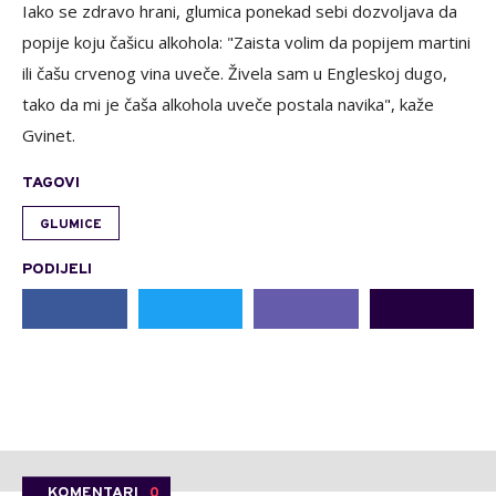
Iako se zdravo hrani, glumica ponekad sebi dozvoljava da
popije koju čašicu alkohola: "Zaista volim da popijem martini
ili čašu crvenog vina uveče. Živela sam u Engleskoj dugo,
tako da mi je čaša alkohola uveče postala navika", kaže
Gvinet.
TAGOVI
GLUMICE
PODIJELI
KOMENTARI
0