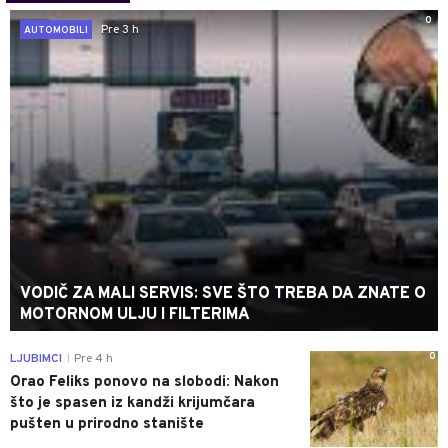
0
Pre 3 h
AUTOMOBILI
VODIČ ZA MALI SERVIS: SVE ŠTO TREBA DA ZNATE O
MOTORNOM ULJU I FILTERIMA
0
LJUBIMCI
Pre 4 h
|
Orao Feliks ponovo na slobodi: Nakon
što je spasen iz kandži krijumčara
pušten u prirodno stanište