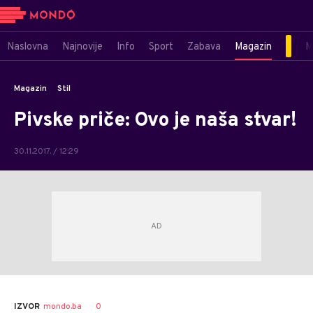
Naslovna
Najnovije
Info
Sport
Zabava
Magazin
M
Magazin
Stil
Pivske priče: Ovo je naša stvar!
30.11.2017. / 12:29
Vedran
AUTOR
0
IZVOR
mondo.ba
Ševčuk