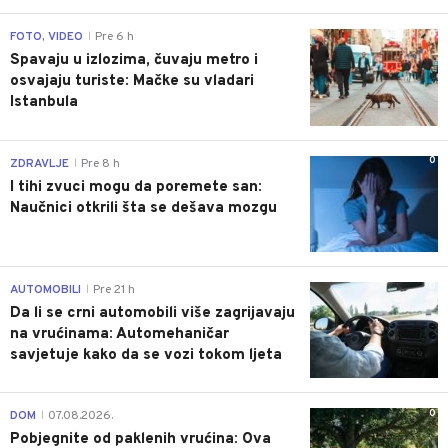
0
FOTO, VIDEO
Pre 6 h
|
Spavaju u izlozima, čuvaju metro i
osvajaju turiste: Mačke su vladari
Istanbula
0
ZDRAVLJE
Pre 8 h
|
I tihi zvuci mogu da poremete san:
Naučnici otkrili šta se dešava mozgu
0
AUTOMOBILI
Pre 21 h
|
Da li se crni automobili više zagrijavaju
na vrućinama: Automehaničar
savjetuje kako da se vozi tokom ljeta
0
DOM
07.08.2026.
|
Pobjegnite od paklenih vrućina: Ova