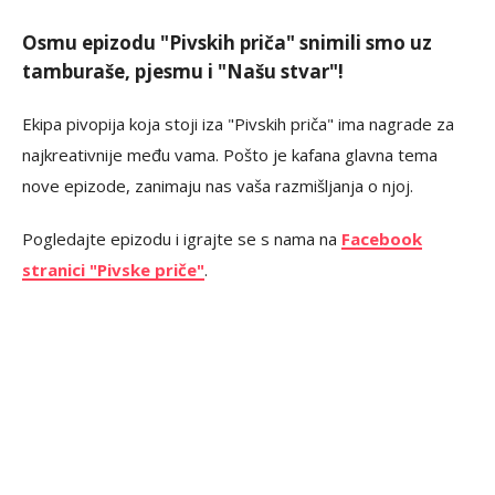
Osmu epizodu "Pivskih priča" snimili smo uz
tamburaše, pjesmu i "Našu stvar"!
Ekipa pivopija koja stoji iza "Pivskih priča" ima nagrade za
najkreativnije među vama. Pošto je kafana glavna tema
nove epizode, zanimaju nas vaša razmišljanja o njoj.
Pogledajte epizodu i igrajte se s nama na
Facebook
stranici "Pivske priče"
.