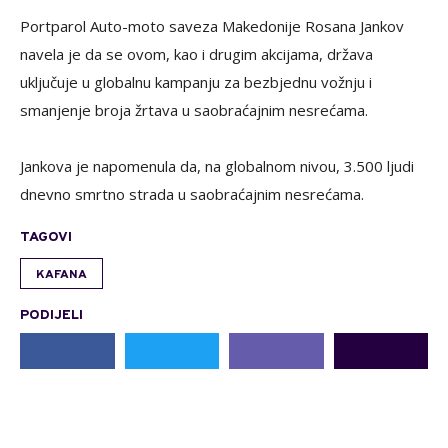
Portparol Auto-moto saveza Makedonije Rosana Jankov
navela je da se ovom, kao i drugim akcijama, država
uključuje u globalnu kampanju za bezbjednu vožnju i
smanjenje broja žrtava u saobraćajnim nesrećama.
Jankova je napomenula da, na globalnom nivou, 3.500 ljudi
dnevno smrtno strada u saobraćajnim nesrećama.
TAGOVI
KAFANA
PODIJELI