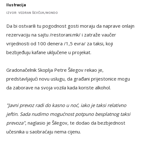
Ilustracija
IZVOR: VEDRAN ŠEVČUK/MONDO
Da bi ostvarili tu pogodnost gosti moraju da naprave onlajn
rezervaciju na sajtu /restorani.mk/ i zatraže vaučer
vrijednosti od 100 denera /1,5 evra/ za taksi, koji
bezbjeđuju kafane uključene u projekat.
Gradonačelnik Skoplja Petre Šilegov rekao je,
predstavljajući novu uslugu, da građani prijestonice mogu
da zaborave na svoja vozila kada koriste alkohol.
"Javni prevoz radi do kasno u noć, iako je taksi relativno
jeftin. Sada nudimo mogućnost potpuno besplatnog taksi
prevoza"
, naglasio je Šilegov, te dodao da bezbjednost
učesnika u saobraćaju nema cijenu.