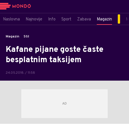
Naslovna
Najnovije
Info
Sport
Zabava
Magazin
M
Magazin
Stil
Kafane pijane goste časte
besplatnim taksijem
24.05.2018. / 11:58