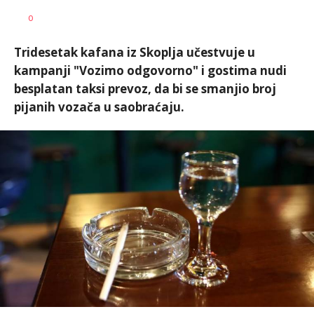
SRNA
AUTOR
0
1
Tridesetak kafana iz Skoplja učestvuje u
kampanji "Vozimo odgovorno" i gostima nudi
besplatan taksi prevoz, da bi se smanjio broj
pijanih vozača u saobraćaju.