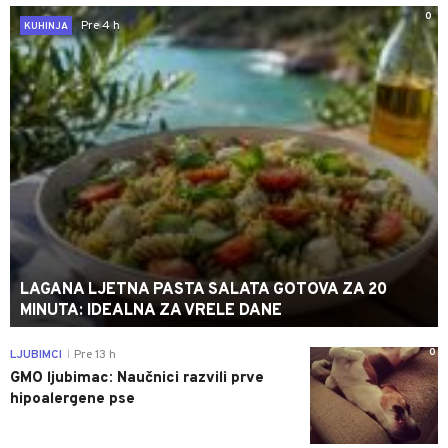
0
Pre 4 h
KUHINJA
LAGANA LJETNA PASTA SALATA GOTOVA ZA 20
MINUTA: IDEALNA ZA VRELE DANE
0
LJUBIMCI
Pre 13 h
|
GMO ljubimac: Naučnici razvili prve
hipoalergene pse