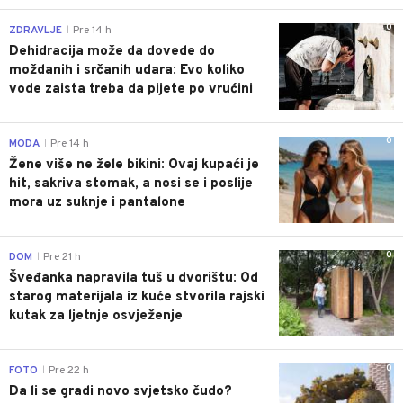
0
ZDRAVLJE
Pre 14 h
|
Dehidracija može da dovede do
moždanih i srčanih udara: Evo koliko
vode zaista treba da pijete po vrućini
0
MODA
Pre 14 h
|
Žene više ne žele bikini: Ovaj kupaći je
hit, sakriva stomak, a nosi se i poslije
mora uz suknje i pantalone
0
DOM
Pre 21 h
|
Šveđanka napravila tuš u dvorištu: Od
starog materijala iz kuće stvorila rajski
kutak za ljetnje osvježenje
0
FOTO
Pre 22 h
|
Da li se gradi novo svjetsko čudo?