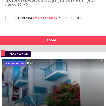
Možete da ubacite do 3 fotografije ili videa. Ne smije biti
više od 25 MB.
Pristajete na
Mondo portala.
pravila korišćenja
POŠALJI
NAJNOVIJE
0
Pre 1 h
ZANIMLJIVOSTI