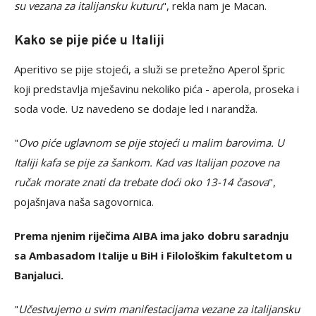
su vezana za italijansku kuturu
", rekla nam je Macan.
Kako se pije piće u Italiji
Aperitivo se pije stojeći, a služi se pretežno Aperol špric
koji predstavlja mješavinu nekoliko pića - aperola, proseka i
soda vode. Uz navedeno se dodaje led i narandža.
"
Ovo piće uglavnom se pije stojeći u malim barovima. U
Italiji kafa se pije za šankom. Kad vas Italijan pozove na
ručak morate znati da trebate doći oko 13-14 časova
",
pojašnjava naša sagovornica.
Prema njenim riječima AIBA ima jako dobru saradnju
sa Ambasadom Italije u BiH i Filološkim fakultetom u
Banjaluci.
"
Učestvujemo u svim manifestacijama vezane za italijansku