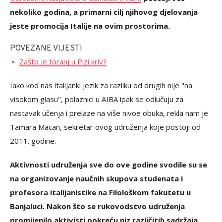
nekoliko godina, a primarni cilj njihovog djelovanja
jeste promocija Italije na ovim prostorima.
POVEZANE VIJESTI
Zašto je toranj u Pizi kriv?
Iako kod nas italijanki jezik za razliku od drugih nije "na
visokom glasu", polaznici u AIBA ipak se odlučuju za
nastavak učenja i prelaze na više nivoe obuka, rekla nam je
Tamara Macan, sekretar ovog udruženja koje postoji od
2011. godine.
Aktivnosti udruženja sve do ove godine svodile su se
na organizovanje naučnih skupova studenata i
profesora italijanistike na Filološkom fakutetu u
Banjaluci. Nakon što se rukovodstvo udruženja
promijenilo aktivisti pokreću niz različitih sadržaja