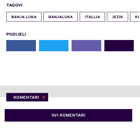
TAGOVI
BANJA LUKA
BANJALUKA
ITALIJA
JEZIK
K
PODIJELI
KOMENTARI
0
SVI KOMENTARI