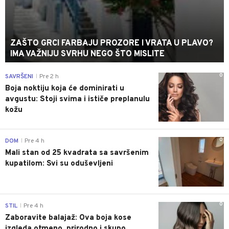
ZAŠTO GRCI FARBAJU PROZORE I VRATA U PLAVO?
IMA VAŽNIJU SVRHU NEGO ŠTO MISLITE
0
SAVRŠENI
Pre 2 h
|
Boja noktiju koja će dominirati u
avgustu: Stoji svima i ističe preplanulu
kožu
0
DOM
Pre 4 h
|
Mali stan od 25 kvadrata sa savršenim
kupatilom: Svi su oduševljeni
0
STIL
Pre 4 h
|
Zaboravite balajaž: Ova boja kose
izgleda otmeno, prirodno i skupo