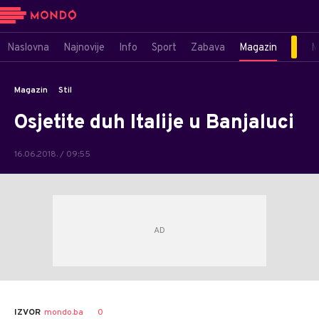
Naslovna
Najnovije
Info
Sport
Zabava
Magazin
M
Magazin
Stil
Osjetite duh Italije u Banjaluci
16.06.2018. / 09:55
Dušan
AUTOR
0
IZVOR
mondo.ba
Volaš