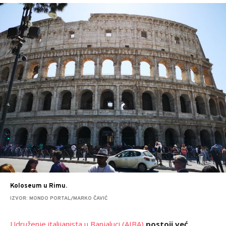
Koloseum u Rimu.
IZVOR: MONDO PORTAL/MARKO ČAVIĆ
Udruženje italijanista u Banjaluci (AIBA)
postoji već