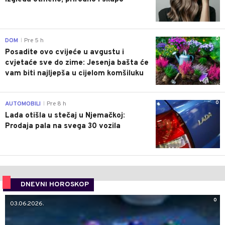
0
DOM
Pre 5 h
|
Posadite ovo cvijeće u avgustu i
cvjetaće sve do zime: Jesenja bašta će
vam biti najljepša u cijelom komšiluku
0
AUTOMOBILI
Pre 8 h
|
Lada otišla u stečaj u Njemačkoj:
Prodaja pala na svega 30 vozila
DNEVNI HOROSKOP
0
03.06.2026.