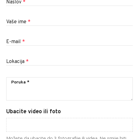
Naslov
*
Vaše ime
*
E-mail
*
Lokacija
*
Ubacite video ili foto
Možete da ubacite do 3 fotografije ili videa. Ne smije biti