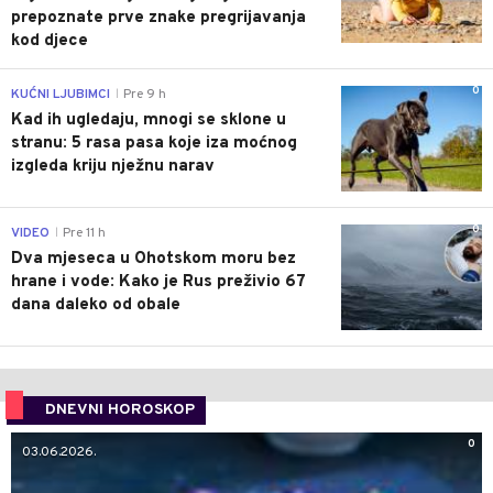
prepoznate prve znake pregrijavanja
kod djece
0
KUĆNI LJUBIMCI
Pre 9 h
|
Kad ih ugledaju, mnogi se sklone u
stranu: 5 rasa pasa koje iza moćnog
izgleda kriju nježnu narav
0
VIDEO
Pre 11 h
|
Dva mjeseca u Ohotskom moru bez
hrane i vode: Kako je Rus preživio 67
dana daleko od obale
DNEVNI HOROSKOP
0
03.06.2026.