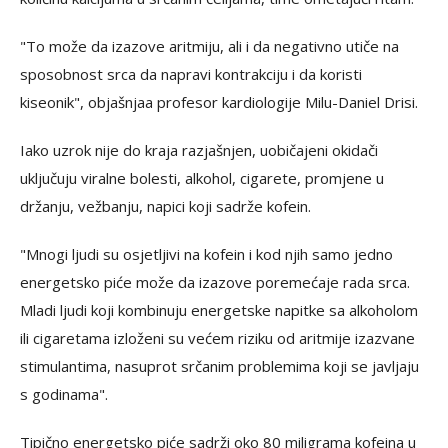
"To može da izazove aritmiju, ali i da negativno utiče na
sposobnost srca da napravi kontrakciju i da koristi
kiseonik", objašnjaa profesor kardiologije Milu-Daniel Drisi.
Iako uzrok nije do kraja razjašnjen, uobičajeni okidači
uključuju viralne bolesti, alkohol, cigarete, promjene u
držanju, vežbanju, napici koji sadrže kofein.
"Mnogi ljudi su osjetljivi na kofein i kod njih samo jedno
energetsko piće može da izazove poremećaje rada srca.
Mladi ljudi koji kombinuju energetske napitke sa alkoholom
ili cigaretama izloženi su većem riziku od aritmije izazvane
stimulantima, nasuprot srčanim problemima koji se javljaju
s godinama".
Tipično energetsko piće sadrži oko 80 miligrama kofeina u