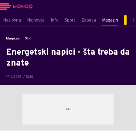
Naslovna
Najnovije
Info
Sport
Zabava
Magazin
M
Magazin
Stil
Energetski napici - šta treba da
znate
17.12.2018. / 12:16