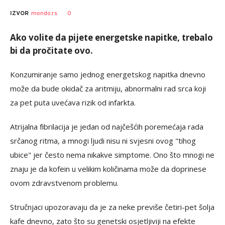
0
IZVOR
mondo.rs
Ako volite da pijete energetske napitke, trebalo
bi da pročitate ovo.
Konzumiranje samo jednog energetskog napitka dnevno
može da bude okidač za aritmiju, abnormalni rad srca koji
za pet puta uvećava rizik od infarkta.
Atrijalna fibrilacija je jedan od najčešćih poremećaja rada
srčanog ritma, a mnogi ljudi nisu ni svjesni ovog "tihog
ubice" jer često nema nikakve simptome. Ono što mnogi ne
znaju je da kofein u velikim količinama može da doprinese
ovom zdravstvenom problemu.
Stručnjaci upozoravaju da je za neke previše četiri-pet šolja
kafe dnevno, zato što su genetski osjetljiviji na efekte