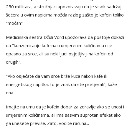
250 mililitara, a stručnjaci upozoravaju da je visok sadržaj
šećera u ovim napicima možda razlog zašto je kofein toliko
"moćan".
Medicinska sestra Džuli Vord upozorava da postoje dokazi
da "konzumiranje kofeina u umjerenim količinama nije
opasno za srce, ali su neki ljudi osjetljiviji na kofein od
drugih".
"Ako osjećate da vam srce brže kuca nakon kafe ili
energetskog napitka, to je znak da ste pretjerali", kaže
ona.
Imajte na umu da je kofein dobar za zdravlje ako se unosi i
umjerenim količinama, ali ima sasvim suprotan efekat ako
ga unesete previše. Zato, vodite računa...