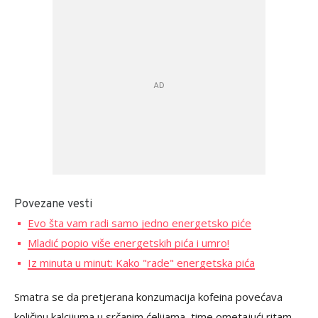
Povezane vesti
Evo šta vam radi samo jedno energetsko piće
Mladić popio više energetskih pića i umro!
Iz minuta u minut: Kako "rade" energetska pića
Smatra se da pretjerana konzumacija kofeina povećava
količinu kalcijuma u srčanim ćelijama, time ometajući ritam.