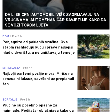
DA LI SE CRNI AUTOMOBILI VIŠE ZAGRIJAVAJU NA
VRUĆINAMA: AUTOMEHANIČAR SAVJETUJE KAKO DA
SE VOZI TOKOM LJETA
0
DOM
Pre 5 h
|
Pobjegnite od paklenih vrućina: Ova
stabla rashlađuju kuću i prave najljepši
hlad u dvorištu, a ne uništavaju temelje
0
MIRISI LJETA
Pre 7 h
|
Najbolji parfemi poslije mora: Mirišu na
senzualni luksuz, savršeni uz preplanuli
ten
0
ZDRAVLJE
Pre 8 h
|
Vrućine su posebno opasne za
najmlađe: Pedijatar objašnjava kako da