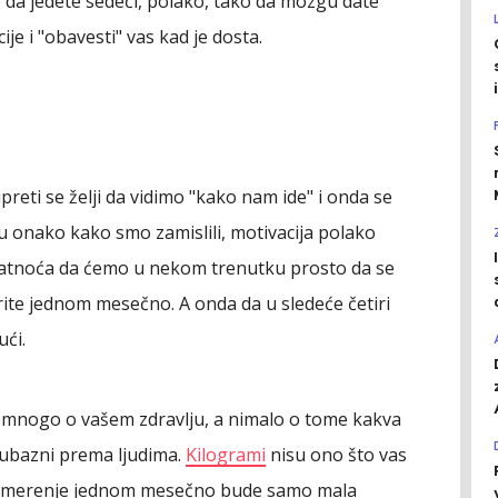
e da jedete sedeći, polako, tako da mozgu date
e i "obavesti" vas kad je dosta.
reti se želji da vidimo "kako nam ide" i onda se
du onako kako smo zamislili, motivacija polako
ovatnoća da ćemo u nekom trenutku prosto da se
ite jednom mesečno. A onda da u sledeće četiri
ući.
 mnogo o vašem zdravlju, a nimalo o tome kakva
ljubazni prema ljudima.
Kilogrami
nisu ono što vas
vam merenje jednom mesečno bude samo mala