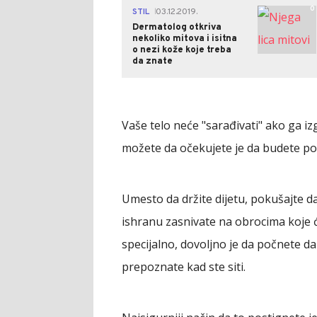
0
STIL
03.12.2019.
|
Dermatolog otkriva
nekoliko mitova i isitna
o nezi kože koje treba
da znate
Vaše telo neće "sarađivati" ako ga izg
možete da očekujete je da budete po
Umesto da držite dijetu, pokušajte d
ishranu zasnivate na obrocima koje 
specijalno, dovoljno je da počnete d
prepoznate kad ste siti.