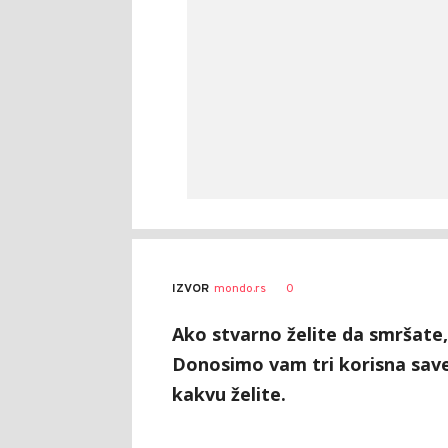
0
IZVOR
mondo.rs
Ako stvarno želite da smršate,
Donosimo vam tri korisna save
kakvu želite.