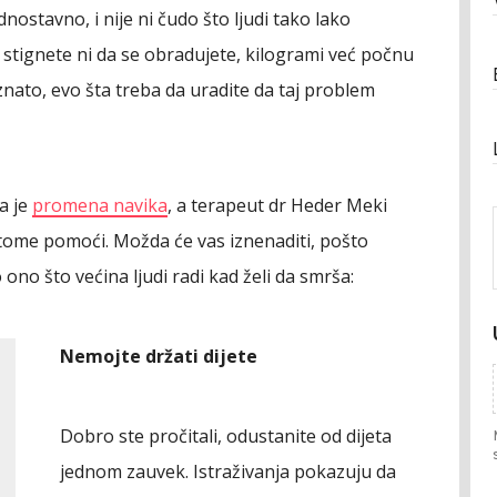
nostavno, i nije ni čudo što ljudi tako lako
e stignete ni da se obradujete, kilogrami već počnu
nato, evo šta treba da uradite da taj problem
a je
promena navika
, a terapeut dr Heder Meki
 tome pomoći. Možda će vas iznenaditi, pošto
ono što većina ljudi radi kad želi da smrša:
Nemojte držati dijete
Dobro ste pročitali, odustanite od dijeta
jednom zauvek. Istraživanja pokazuju da