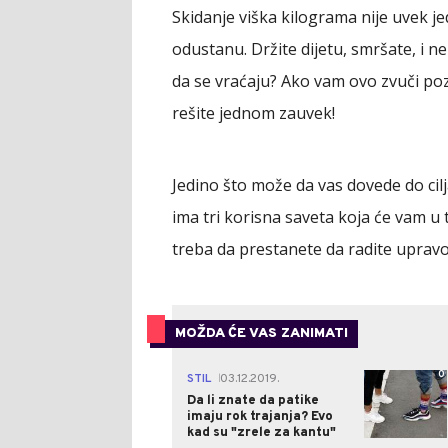
Skidanje viška kilograma nije uvek jed
odustanu. Držite dijetu, smršate, i n
da se vraćaju? Ako vam ovo zvuči poz
rešite jednom zauvek!
Jedino što može da vas dovede do cilj
ima tri korisna saveta koja će vam u
treba da prestanete da radite upravo 
MOŽDA ĆE VAS ZANIMATI
0
STIL
03.12.2019.
|
Da li znate da patike
imaju rok trajanja? Evo
kad su "zrele za kantu"