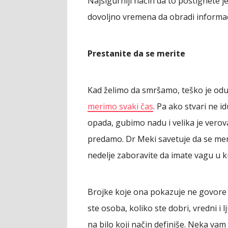
Najsigurniji način da to postignete j
dovoljno vremena da obradi informacij
Prestanite da se merite
Kad želimo da smršamo, teško je odup
merimo svaki čas
. Pa ako stvari ne i
opada, gubimo nadu i velika je ver
predamo. Dr Meki savetuje da se mer
nedelje zaboravite da imate vagu u k
Brojke koje ona pokazuje ne govore
ste osoba, koliko ste dobri, vredni i 
na bilo koji način definiše. Neka 