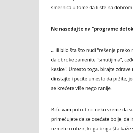
smernica u tome da li ste na dobrom p
Ne nasedajte na "programe detok
… ili bilo šta što nudi "rešenje preko
da obroke zamenite "smutijima", ceđe
kesice". Umesto toga, birajte zdrave 
dinstajte i pecite umesto da pržite, j
se krećete više nego ranije.
Biće vam potrebno neko vreme da se 
primećujete da se osećate bolje, da im
uzmete u obzir, koga briga šta kaže 