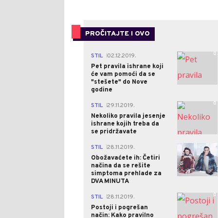
PROČITAJTE I OVO
0
STIL
02.12.2019.
|
Pet pravila ishrane koji
će vam pomoći da se
"stešete" do Nove
godine
0
STIL
29.11.2019.
|
Nekoliko pravila jesenje
ishrane kojih treba da
se pridržavate
0
STIL
28.11.2019.
|
Obožavaćete ih: Četiri
načina da se rešite
simptoma prehlade za
DVA MINUTA
0
STIL
28.11.2019.
|
Postoji i pogrešan
način: Kako pravilno