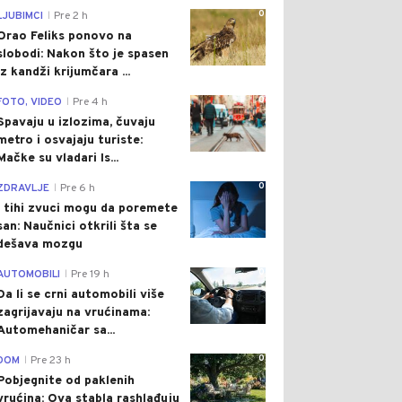
0
LJUBIMCI
Pre 2 h
|
Orao Feliks ponovo na
slobodi: Nakon što je spasen
iz kandži krijumčara ...
0
FOTO, VIDEO
Pre 4 h
|
Spavaju u izlozima, čuvaju
metro i osvajaju turiste:
Mačke su vladari Is...
0
ZDRAVLJE
Pre 6 h
|
I tihi zvuci mogu da poremete
san: Naučnici otkrili šta se
dešava mozgu
0
AUTOMOBILI
Pre 19 h
|
Da li se crni automobili više
zagrijavaju na vrućinama:
Automehaničar sa...
0
DOM
Pre 23 h
|
Pobjegnite od paklenih
vrućina: Ova stabla rashlađuju