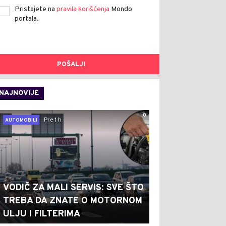
Pristajete na
pravila korišćenja
Mondo
portala.
POŠALJI
NAJNOVIJE
0
Pre 1 h
AUTOMOBILI
VODIČ ZA MALI SERVIS: SVE ŠTO
TREBA DA ZNATE O MOTORNOM
ULJU I FILTERIMA