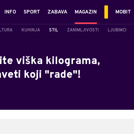
INFO
SPORT
ZABAVA
MAGAZIN
MOBIT
LTURA
KUHINJA
STIL
ZANIMLJIVOSTI
LJUBIMCI
ite viška kilograma,
eti koji "rade"!