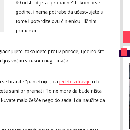
80 odsto dijeta "propadne" tokom prve
godine, i nema potrebe da učestvujete u
tome i potvrdite ovu činjenicu i ličnim
primerom.
ladnjujete, tako idete protiv prirode, i jedino što
d još većim stresom nego inače.
a se hranite "pametnije", da
jedete zdravije
i da
ćete sami pripremati. To ne mora da bude ništa
a kuvate malo češće nego do sada, i da naučite da