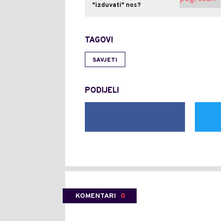
"izduvati" nos?
TAGOVI
SAVJETI
PODIJELI
KOMENTARI
0