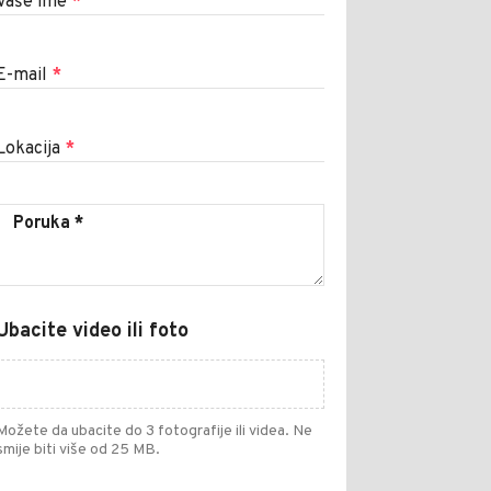
Vaše ime
*
E-mail
*
Lokacija
*
Ubacite video ili foto
Možete da ubacite do 3 fotografije ili videa. Ne
smije biti više od 25 MB.