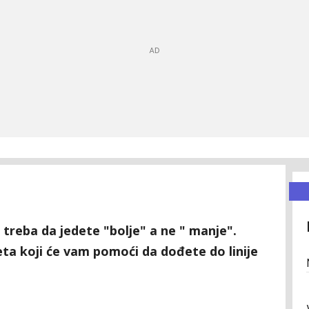
 treba da jedete "bolje" a ne " manje".
ta koji će vam pomoći da dođete do linije