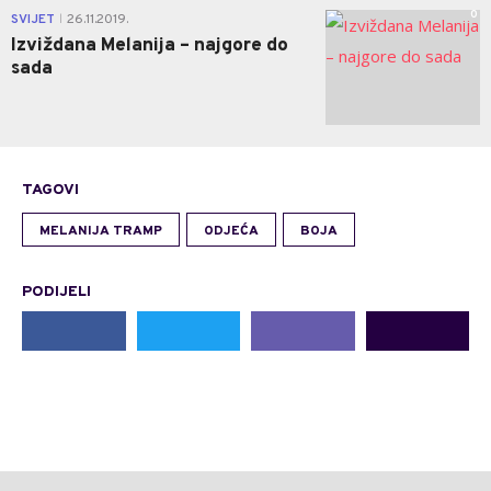
0
SVIJET
26.11.2019.
|
Izviždana Melanija – najgore do
sada
TAGOVI
MELANIJA TRAMP
ODJEĆA
BOJA
PODIJELI