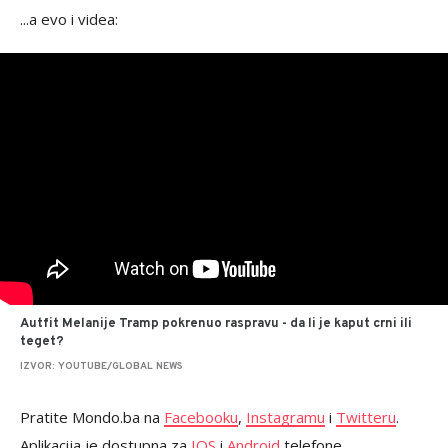
...a evo i videa:
Autfit Melanije Tramp pokrenuo raspravu - da li je kaput crni ili
teget?
IZVOR: YOUTUBE/GLOBAL NEWS
Pratite Mondo.ba na
Facebooku
,
Instagramu
i
Twitteru
.
Aplikacija je dostupna za
IOS
i
Android
telefone.