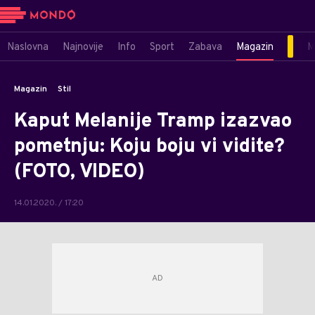
Naslovna
Najnovije
Info
Sport
Zabava
Magazin
M
Magazin
Stil
Kaput Melanije Tramp izazvao
pometnju: Koju boju vi vidite?
(FOTO, VIDEO)
14.01.2020. / 17:20