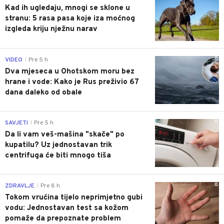
Kad ih ugledaju, mnogi se sklone u
stranu: 5 rasa pasa koje iza moćnog
izgleda kriju nježnu narav
0
VIDEO
Pre 5 h
|
Dva mjeseca u Ohotskom moru bez
hrane i vode: Kako je Rus preživio 67
dana daleko od obale
0
SAVJETI
Pre 5 h
|
Da li vam veš-mašina "skače" po
kupatilu? Uz jednostavan trik
centrifuga će biti mnogo tiša
0
ZDRAVLJE
Pre 8 h
|
Tokom vrućina tijelo neprimjetno gubi
vodu: Jednostavan test sa kožom
pomaže da prepoznate problem