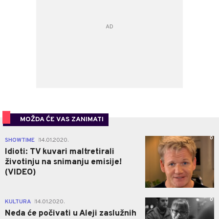
MOŽDA ĆE VAS ZANIMATI
0
SHOWTIME
14.01.2020.
|
Idioti: TV kuvari maltretirali
životinju na snimanju emisije!
(VIDEO)
0
KULTURA
14.01.2020.
|
Neda će počivati u Aleji zaslužnih