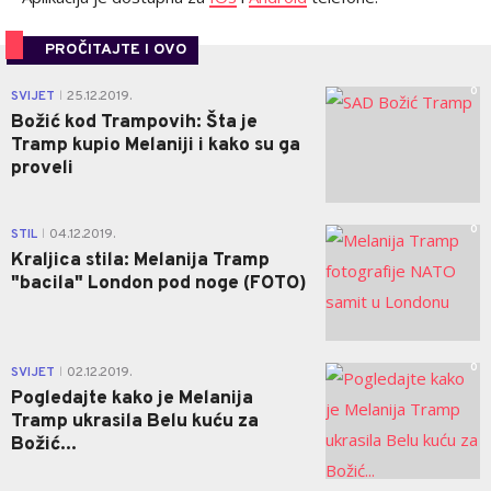
PROČITAJTE I OVO
0
SVIJET
25.12.2019.
|
Božić kod Trampovih: Šta je
Tramp kupio Melaniji i kako su ga
proveli
0
STIL
04.12.2019.
|
Kraljica stila: Melanija Tramp
"bacila" London pod noge (FOTO)
0
SVIJET
02.12.2019.
|
Pogledajte kako je Melanija
Tramp ukrasila Belu kuću za
Božić...