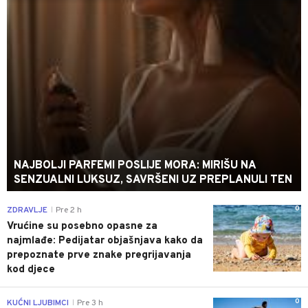
NAJBOLJI PARFEMI POSLIJE MORA: MIRIŠU NA
SENZUALNI LUKSUZ, SAVRŠENI UZ PREPLANULI TEN
0
ZDRAVLJE
Pre 2 h
|
Vrućine su posebno opasne za
najmlađe: Pedijatar objašnjava kako da
prepoznate prve znake pregrijavanja
kod djece
0
KUĆNI LJUBIMCI
Pre 3 h
|