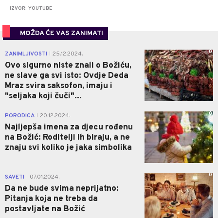
IZVOR: YOUTUBE
MOŽDA ĆE VAS ZANIMATI
0
ZANIMLJIVOSTI
25.12.2024.
|
Ovo sigurno niste znali o Božiću,
ne slave ga svi isto: Ovdje Deda
Mraz svira saksofon, imaju i
"seljaka koji čuči"...
0
PORODICA
20.12.2024.
|
Najljepša imena za djecu rođenu
na Božić: Roditelji ih biraju, a ne
znaju svi koliko je jaka simbolika
0
SAVETI
07.01.2024.
|
Da ne bude svima neprijatno:
Pitanja koja ne treba da
postavljate na Božić