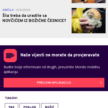
0
OBIČAJI
07.01.2023.
|
Šta treba da uradite sa
NOVČIĆEM IZ BOŽIĆNE ČESNICE?
Naše vijesti ne morate da provjeravate
Budite bolje informisani od drugih, preuzmite Mondo mobilnu
aplikaciju
PREUZMI APLIKACIJU
TAGOVI
PAS
POKLON
BOŽIĆ