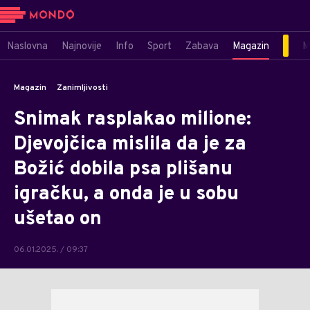
Naslovna
Najnovije
Info
Sport
Zabava
Magazin
M
Magazin
Zanimljivosti
Snimak rasplakao milione:
Djevojčica mislila da je za
Božić dobila psa plišanu
igračku, a onda je u sobu
ušetao on
06.01.2025. / 09:37