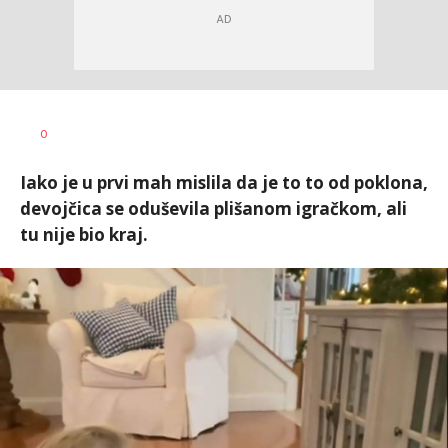
Đorđe
AUTOR
0
Milošević
Iako je u prvi mah mislila da je to to od poklona,
devojčica se oduševila plišanom igračkom, ali
tu nije bio kraj.