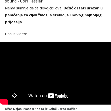
sound - Cori Tessier
Nema sumnje da će devojčici ovaj
Božić ostati urezan u
pamćenje za cijeli život, a stekla je i novog najboljeg
prijatelja
.
Bonus video:
Džoš Rajan Evans u "Kako je Grinč ukrao Božić"