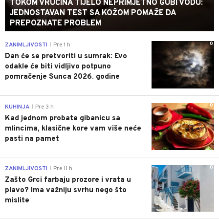
TOKOM VRUĆINA TIJELO NEPRIMJETNO GUBI VODU:
JEDNOSTAVAN TEST SA KOŽOM POMAŽE DA
PREPOZNATE PROBLEM
0
ZANIMLJIVOSTI
Pre 1 h
|
Dan će se pretvoriti u sumrak: Evo
odakle će biti vidljivo potpuno
pomračenje Sunca 2026. godine
0
KUHINJA
Pre 3 h
|
Kad jednom probate gibanicu sa
mlincima, klasične kore vam više neće
pasti na pamet
0
ZANIMLJIVOSTI
Pre 11 h
|
Zašto Grci farbaju prozore i vrata u
plavo? Ima važniju svrhu nego što
mislite