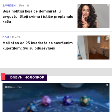
0
SAVRŠENI
Pre 11 h
|
Boja noktiju koja će dominirati u
avgustu: Stoji svima i ističe preplanulu
kožu
0
DOM
Pre 13 h
|
Mali stan od 25 kvadrata sa savršenim
kupatilom: Svi su oduševljeni
DNEVNI HOROSKOP
0
03.06.2026.