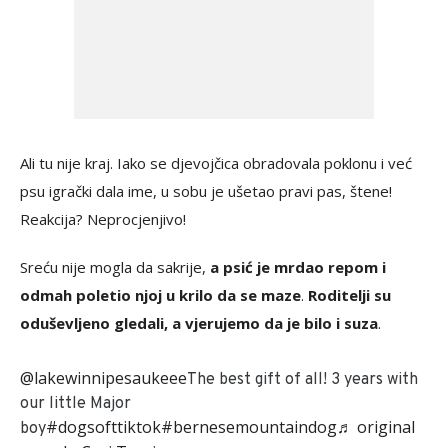
Ali tu nije kraj. Iako se djevojčica obradovala poklonu i već
psu igrački dala ime, u sobu je ušetao pravi pas, štene!
Reakcija? Neprocjenjivo!
Sreću nije mogla da sakrije,
a psić je mrdao repom i
odmah poletio njoj u krilo da se maze
.
Roditelji su
oduševljeno gledali, a vjerujemo da je bilo i suza
.
@lakewinnipesaukeee
The best gift of all! 3 years with
our little Major
#dogsofttiktok
#bernesemountaindog
♬ original
boy