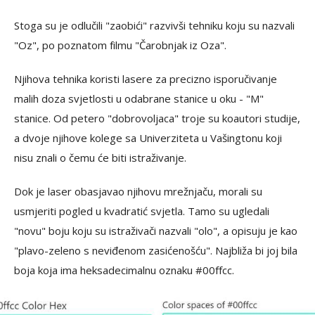
Stoga su je odlučili "zaobići" razvivši tehniku koju su nazvali
"Oz", po poznatom filmu "Čarobnjak iz Oza".
Njihova tehnika koristi lasere za precizno isporučivanje
malih doza svjetlosti u odabrane stanice u oku - "M"
stanice. Od petero "dobrovoljaca" troje su koautori studije,
a dvoje njihove kolege sa Univerziteta u Vašingtonu koji
nisu znali o čemu će biti istraživanje.
Dok je laser obasjavao njihovu mrežnjaču, morali su
usmjeriti pogled u kvadratić svjetla. Tamo su ugledali
"novu" boju koju su istraživači nazvali "olo", a opisuju je kao
"plavo-zeleno s neviđenom zasićenošću". Najbliža bi joj bila
boja koja ima heksadecimalnu oznaku #00ffcc.