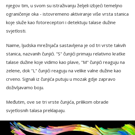
njegov tim, u svom su istraživanju željeli izbjeći temeljno
ograničenje oka - istovremeno aktiviranje više vrsta stanica
koje služe kao fotoreceptori i detektuju talase dužine
svjetlosti.
Naime, ljudska mrežnjača sastavljena je od tri vrste takvih
stanica, nazvanih čunjići. "S" čunjići primaju relativno kratke
talase dužine koje vidimo kao plave, "M" čunjići reaguju na
zelene, dok "L" čunjići reaguju na velike valne dužine kao
crveno. Signali iz čunjića putuju u mozak gdje zapravo
doživljavamo boju.
Međutim, ove se tri vrste čunjića, prilikom obrade
svjetlosnih talasa preklapaju.