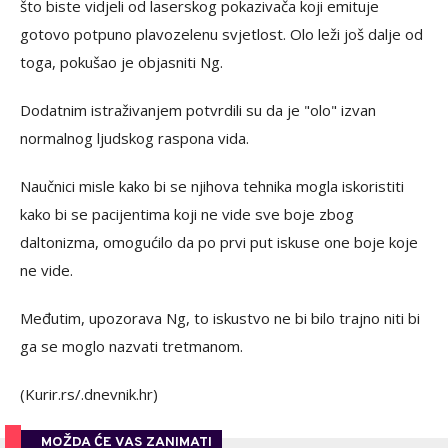
što biste vidjeli od laserskog pokazivača koji emituje
gotovo potpuno plavozelenu svjetlost. Olo leži još dalje od
toga, pokušao je objasniti Ng.
Dodatnim istraživanjem potvrdili su da je "olo" izvan
normalnog ljudskog raspona vida.
Naučnici misle kako bi se njihova tehnika mogla iskoristiti
kako bi se pacijentima koji ne vide sve boje zbog
daltonizma, omogućilo da po prvi put iskuse one boje koje
ne vide.
Međutim, upozorava Ng, to iskustvo ne bi bilo trajno niti bi
ga se moglo nazvati tretmanom.
(Kurir.rs/.dnevnik.hr)
MOŽDA ĆE VAS ZANIMATI