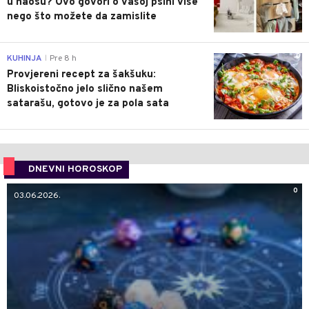
u haosu? Ovo govori o vašoj psihi više
nego što možete da zamislite
0
KUHINJA
Pre 8 h
|
Provjereni recept za šakšuku:
Bliskoistočno jelo slično našem
satarašu, gotovo je za pola sata
DNEVNI HOROSKOP
0
03.06.2026.