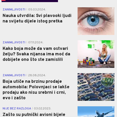
0
ZANIMLJIVOSTI
05.03.2024.
|
Nauka utvrdila: Svi plavooki ljudi
na svijetu dijele istog pretka
0
ZANIMLJIVOSTI
07.11.2024.
|
Kako boja može da vam ostvari
želju? Svaka nijansa ima moć da
dobijete ono što ste zamislili
0
ZANIMLJIVOSTI
28.08.2024.
|
Boja utiče na brzinu prodaje
automobila: Polovnjaci se lakše
prodaju ako nisu srebrni i crni,
evo i zašto
0
NIJE BEZ RAZLOGA
03.02.2023.
|
Zašto su putnički avioni bijele