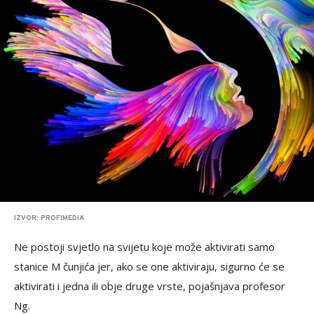
IZVOR: PROFIMEDIA
Ne postoji svjetlo na svijetu koje može aktivirati samo
stanice M čunjića jer, ako se one aktiviraju, sigurno će se
aktivirati i jedna ili obje druge vrste, pojašnjava profesor
Ng.