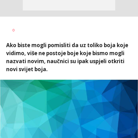
Dušan
AUTOR
0
Volaš
Ako biste mogli pomisliti da uz toliko boja koje
vidimo, više ne postoje boje koje bismo mogli
nazvati novim, naučnici su ipak uspjeli otkriti
novi svijet boja.