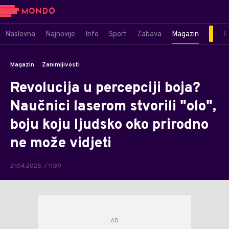
Naslovna
Najnovije
Info
Sport
Zabava
Magazin
M
Magazin
Zanimljivosti
Revolucija u percepciji boja?
Naučnici laserom stvorili "olo",
boju koju ljudsko oko prirodno
ne može vidjeti
21.04.2025. / 11:39