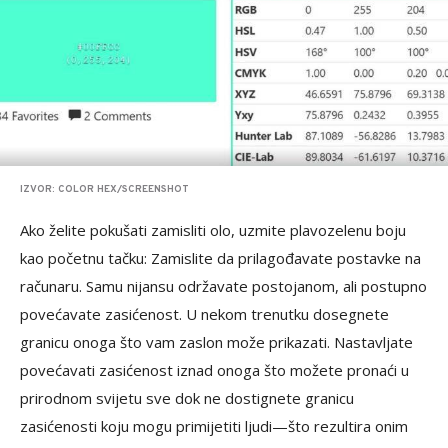
IZVOR: COLOR HEX/SCREENSHOT
Ako želite pokušati zamisliti olo, uzmite plavozelenu boju
kao početnu tačku: Zamislite da prilagođavate postavke na
računaru. Samu nijansu održavate postojanom, ali postupno
povećavate zasićenost. U nekom trenutku dosegnete
granicu onoga što vam zaslon može prikazati. Nastavljate
povećavati zasićenost iznad onoga što možete pronaći u
prirodnom svijetu sve dok ne dostignete granicu
zasićenosti koju mogu primijetiti ljudi—što rezultira onim