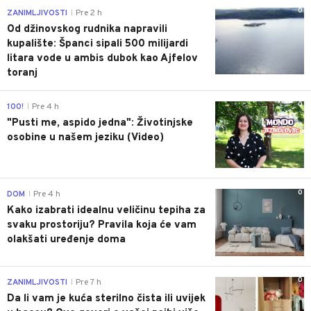
0
ZANIMLJIVOSTI
Pre 2 h
|
Od džinovskog rudnika napravili
kupalište: Španci sipali 500 milijardi
litara vode u ambis dubok kao Ajfelov
toranj
0
100!
Pre 4 h
|
"Pusti me, aspido jedna": Životinjske
osobine u našem jeziku (Video)
0
DOM
Pre 4 h
|
Kako izabrati idealnu veličinu tepiha za
svaku prostoriju? Pravila koja će vam
olakšati uređenje doma
0
ZANIMLJIVOSTI
Pre 7 h
|
Da li vam je kuća sterilno čista ili uvijek