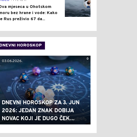
VIDEO
Pre 16 h
Dva mjeseca u Ohotskom
moru bez hrane i vode: Kako
je Rus preživio 67 da...
DNEVNI HOROSKOP
0
03.06.2026.
DNEVNI HOROSKOP ZA 3. JUN
2026: JEDAN ZNAK DOBIJA
NOVAC KOJI JE DUGO ČEK...