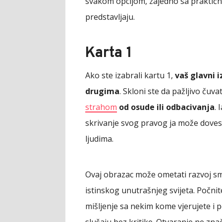
svakom opcijom, zajedno sa praktičn
predstavljaju.
Karta 1
Ako ste izabrali kartu 1,
vaš glavni 
drugima
. Skloni ste da pažljivo čuva
strahom
od osude ili odbacivanja
.
skrivanje svog pravog ja može dovesti
ljudima.
Ovaj obrazac može ometati razvoj smi
istinskog unutrašnjeg svijeta. Počnite
mišljenje sa nekim kome vjerujete i 
slušaju bez kritike. Otvaranje ne zna