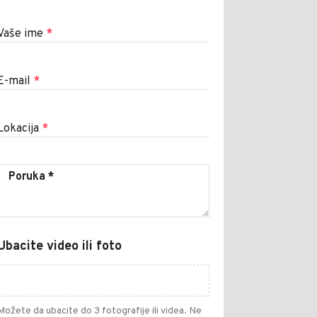
Vaše ime
*
E-mail
*
Lokacija
*
Ubacite video ili foto
Možete da ubacite do 3 fotografije ili videa. Ne