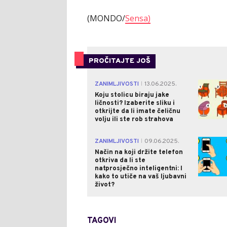
(MONDO/
Sensa)
PROČITAJTE JOŠ
ZANIMLJIVOSTI
13.06.2025.
|
Koju stolicu biraju jake
ličnosti? Izaberite sliku i
otkrijte da li imate čeličnu
volju ili ste rob strahova
ZANIMLJIVOSTI
09.06.2025.
|
Način na koji držite telefon
otkriva da li ste
natprosječno inteligentni: I
kako to utiče na vaš ljubavni
život?
TAGOVI