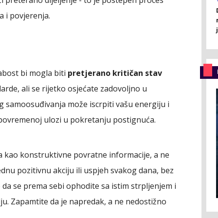
 i povjerenja.
labost bi mogla biti
pretjerano kritičan stav
darde, ali se rijetko osjećate zadovoljno u
g samoosuđivanja može iscrpiti vašu energiju i
j povremenoj ulozi u pokretanju postignuća.
a kao konstruktivne povratne informacije, a ne
ednu pozitivnu akciju ili uspjeh svakog dana, bez
se da se prema sebi ophodite sa istim strpljenjem i
elju. Zapamtite da je napredak, a ne nedostižno