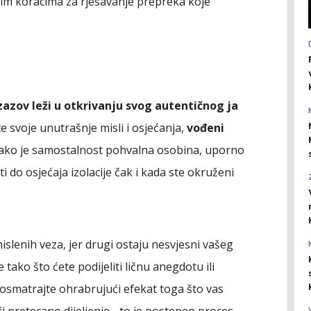
im koracima za rješavanje prepreka koje
izazov leži u otkrivanju svog autentičnog ja
te svoje unutrašnje misli i osjećanja,
vođeni
 Iako je samostalnost pohvalna osobina, uporno
 do osjećaja izolacije čak i kada ste okruženi
slenih veza, jer drugi ostaju nesvjesni vašeg
 tako što ćete podijeliti ličnu anegdotu ili
posmatrajte ohrabrujući efekat toga što vas
či preterano dijeljenje - to je postepen proces