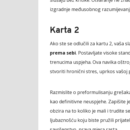
izgradnje međusobnog razumijevanja
Karta 2
Ako ste se odlučili za kartu 2, vaša s
prema sebi
. Postavljate visoke stan
trenucima uspjeha. Ova navika oštro
stvoriti hronični stres, uprkos vašo
Razmislite o preformulisanju grešak
kao definitivne neuspjehe. Zapišite j
obzira na to koliko je mali i trudite 
ljubaznošću koju biste pružili prijat
savršenstvo, prava mjera rasta.