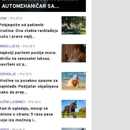
AUTOMEHANIČAR SA...
0
DOM
Pre 10 h
|
Pobjegnite od paklenih
vrućina: Ova stabla rashlađuju
kuću i prave najlj...
0
MIRISI LJETA
Pre 12 h
|
Najbolji parfemi poslije mora:
Mirišu na senzualni luksuz,
savršeni uz p...
0
ZDRAVLJE
Pre 13 h
|
Vrućine su posebno opasne za
najmlađe: Pedijatar objašnjava
kako da prep...
0
KUĆNI LJUBIMCI
Pre 14 h
|
Kad ih ugledaju, mnogi se
sklone u stranu: 5 rasa pasa
koje iza moćnog i...
0
|