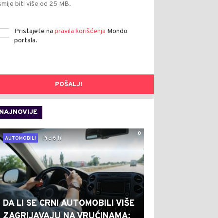
smije biti više od 25 MB.
Pristajete na
pravila korišćenja
Mondo
portala.
POŠALJI
NAJNOVIJE
0
Pre 6 h
AUTOMOBILI
DA LI SE CRNI AUTOMOBILI VIŠE
ZAGRIJAVAJU NA VRUĆINAMA: