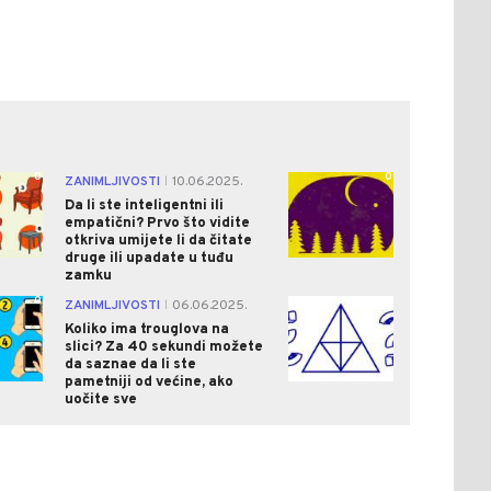
0
0
ZANIMLJIVOSTI
10.06.2025.
|
Da li ste inteligentni ili
empatični? Prvo što vidite
otkriva umijete li da čitate
druge ili upadate u tuđu
zamku
0
2
ZANIMLJIVOSTI
06.06.2025.
|
Koliko ima trouglova na
slici? Za 40 sekundi možete
da saznae da li ste
pametniji od većine, ako
uočite sve