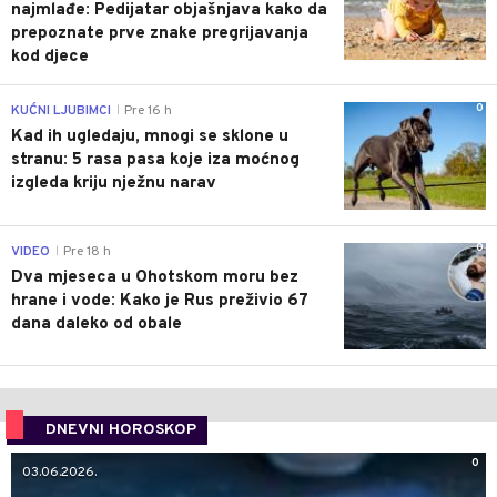
najmlađe: Pedijatar objašnjava kako da
prepoznate prve znake pregrijavanja
kod djece
0
KUĆNI LJUBIMCI
Pre 16 h
|
Kad ih ugledaju, mnogi se sklone u
stranu: 5 rasa pasa koje iza moćnog
izgleda kriju nježnu narav
0
VIDEO
Pre 18 h
|
Dva mjeseca u Ohotskom moru bez
hrane i vode: Kako je Rus preživio 67
dana daleko od obale
DNEVNI HOROSKOP
0
03.06.2026.