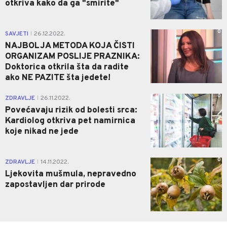
otkriva kako da ga "smirite"
0
SAVJETI
26.12.2022.
|
NAJBOLJA METODA KOJA ČISTI
ORGANIZAM POSLIJE PRAZNIKA:
Doktorica otkrila šta da radite
ako NE PAZITE šta jedete!
0
ZDRAVLJE
26.11.2022.
|
Povećavaju rizik od bolesti srca:
Kardiolog otkriva pet namirnica
koje nikad ne jede
0
ZDRAVLJE
14.11.2022.
|
Ljekovita mušmula, nepravedno
zapostavljen dar prirode