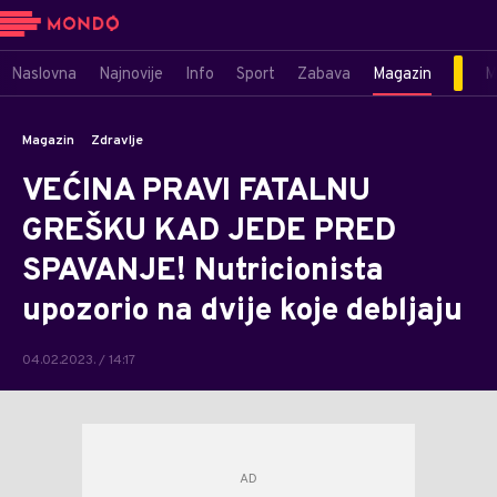
Naslovna
Najnovije
Info
Sport
Zabava
Magazin
M
Magazin
Zdravlje
VEĆINA PRAVI FATALNU
GREŠKU KAD JEDE PRED
SPAVANJE! Nutricionista
upozorio na dvije koje debljaju
04.02.2023. / 14:17