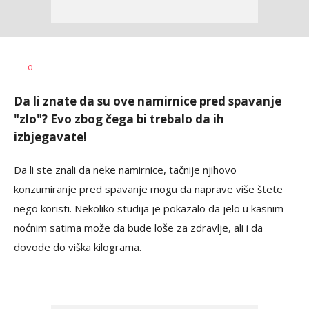
Dragana
AUTOR
0
Božić
Da li znate da su ove namirnice pred spavanje
"zlo"? Evo zbog čega bi trebalo da ih
izbjegavate!
Da li ste znali da neke namirnice, tačnije njihovo
konzumiranje pred spavanje mogu da naprave više štete
nego koristi. Nekoliko studija je pokazalo da jelo u kasnim
noćnim satima može da bude loše za zdravlje, ali i da
dovode do viška kilograma.