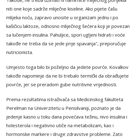
Takođe, ne treba uzimati ni namirnice mliječnog porijekla
niti one koje sadrže mliječne kiseline. Ako pijete čašu
mlijeka noću, zapravo unosite u organizam jednu i po
kašičicu laktoze, odnosno mliječnog šećera koji je povezan
sa lučenjem insulina. Pahuljice, spori ugljeni hidrati i voće
takođe ne treba da se jede prije spavanja", preporučuje
nutricionista.
Umjesto toga bilo bi poželjno da jedete povrće. Kovalkov
takođe napominje da ne bi trebalo termički da obrađujete
povrće, jer se preradom gube nutritivne vrijednosti.
Prema rezultatima istraživača sa Medicinskog fakulteta
Perelman na Univerzitetu u Pensilvaniji, poznato je da
jedenje kasno u toku dana povećava težinu, nivo insulina i
holesterola i negativno utiče na metabolizam, kao i
hormonske markere i druge zdravstve probleme. Zato