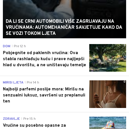
DA LI SE CRNI AUTOMOBILI VIŠE ZAGRIJAVAJU NA
VRUĆINAMA: AUTOMEHANIČAR SAVJETUJE KAKO DA
SE VOZI TOKOM LJETA
0
DOM
Pre 12 h
|
Pobjegnite od paklenih vrućina: Ova
stabla rashlađuju kuću i prave najljepši
hlad u dvorištu, a ne uništavaju temelje
0
MIRISI LJETA
Pre 14 h
|
Najbolji parfemi poslije mora: Mirišu na
senzualni luksuz, savršeni uz preplanuli
ten
0
ZDRAVLJE
Pre 15 h
|
Vrućine su posebno opasne za