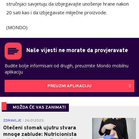
stručnjaci savjetuju da izbjegavajte unošenje hrane nakon
20 sati kao i da izbjegavate mliječne proizvode.
(MONDO)
Naše vijesti ne morate da provjeravate
Budite bolje informisani od drugih, preuzmite Mondo mobilnu
aplikaciju
PREUZMI APLIKACIJU
MOŽDA ĆE VAS ZANIMATI
0
ZDRAVLJE
26.01.2023.
|
Otečeni stomak ujutru stvara
mnoge zablude: Nutricionista