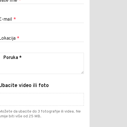
Vaše ime
*
E-mail
*
Lokacija
*
Ubacite video ili foto
Možete da ubacite do 3 fotografije ili videa. Ne
smije biti više od 25 MB.