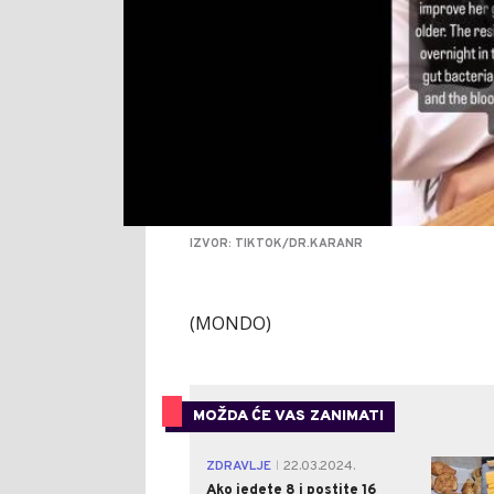
IZVOR: TIKTOK/DR.KARANR
(MONDO)
MOŽDA ĆE VAS ZANIMATI
ZDRAVLJE
22.03.2024.
|
Ako jedete 8 i postite 16