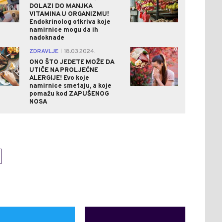
DOLAZI DO MANJKA
VITAMINA U ORGANIZMU!
Endokrinolog otkriva koje
namirnice mogu da ih
nadoknade
0
0
ZDRAVLJE
18.03.2024.
|
ONO ŠTO JEDETE MOŽE DA
UTIČE NA PROLJEĆNE
ALERGIJE! Evo koje
namirnice smetaju, a koje
pomažu kod ZAPUŠENOG
NOSA