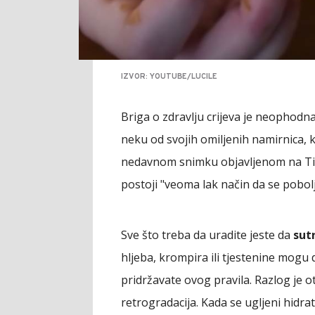
IZVOR: YOUTUBE/LUCILE
Briga o zdravlju crijeva je neophodna,
neku od svojih omiljenih namirnica, 
nedavnom snimku objavljenom na Tik
postoji "veoma lak način da se pobol
Sve što treba da uradite jeste da
sut
hljeba, krompira ili tjestenine mogu 
pridržavate ovog pravila. Razlog je o
retrogradacija. Kada se ugljeni hidra