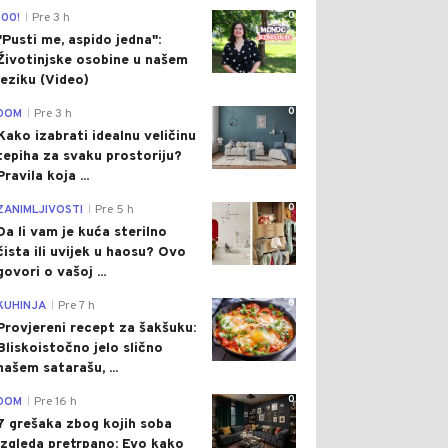
0
100!
Pre 3 h
|
"Pusti me, aspido jedna":
Životinjske osobine u našem
jeziku (Video)
0
DOM
Pre 3 h
|
Kako izabrati idealnu veličinu
tepiha za svaku prostoriju?
Pravila koja ...
0
ZANIMLJIVOSTI
Pre 5 h
|
Da li vam je kuća sterilno
čista ili uvijek u haosu? Ovo
govori o vašoj ...
0
KUHINJA
Pre 7 h
|
Provjereni recept za šakšuku:
Bliskoistočno jelo slično
našem satarašu, ...
0
DOM
Pre 16 h
|
7 grešaka zbog kojih soba
izgleda pretrpano: Evo kako