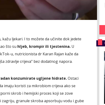
 kažu ljekari. I to možete da učinite dok jedete
kao što su
hljeb, krompir ili tjestenina.
U
Tok-u, nutricionista dr Karan Rajan kaže da
jša zdravlje crijeva" bez dodatnog napora.
radan konzumirate ugljene hidrate.
Ostaci
da imaju koristi za mikrobiom crijeva ako se
tporni skrob i hemijski proces koji se zove
ti zagriju, granule skroba apsorbuju vodu i gube