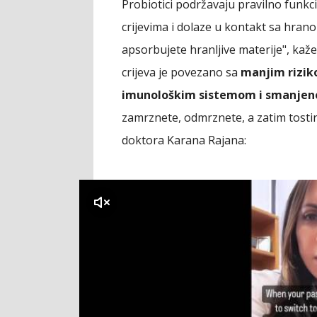
Probiotici podržavaju pravilno funkci
crijevima i dolaze u kontakt sa hrano
apsorbujete hranljive materije", kaže
crijeva je povezano sa
manjim riziko
imunološkim sistemom i smanjeno
zamrznete, odmrznete, a zatim tostira
doktora Karana Rajana:
klikni za zvuk