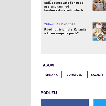
sati, povećavate šansu za
preranu smrt od
kardiovaskularnih bolesti
ZDRAVLJE
18.03.2024.
|
Riječ nutricioniste: Ko smije,
a ko ne smije da posti?
TAGOVI
ISHRANA
ZDRAVLJE
SAVJETI
PODIJELI