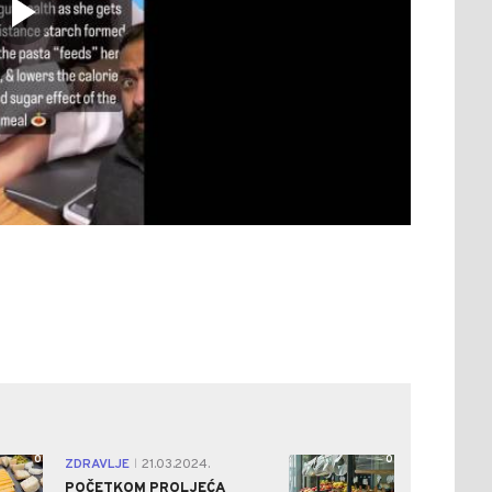
0
0
ZDRAVLJE
21.03.2024.
|
POČETKOM PROLJEĆA