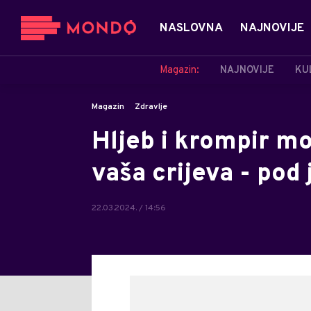
NASLOVNA
NAJNOVIJE
Magazin:
NAJNOVIJE
KU
Magazin
Zdravlje
Hljeb i krompir m
vaša crijeva - po
22.03.2024. / 14:56