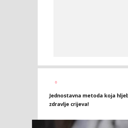
Vesna
AUTOR
0
Kerkez
Jednostavna metoda koja hljeb,
zdravlje crijeva!