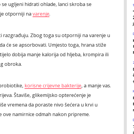
 se ugljeni hidrati ohlade, lanci skroba se
je otporniji na
varenje
.
ti razgrađuju. Zbog toga su otporniji na varenje u
 da će se apsorbovati. Umjesto toga, hrana stiže
tijelo dobija manje kalorija od hljeba, krompira ili
og obroka.
probiotike,
korisne crijevne bakterije
, a manje vas.
ijeva. Štaviše, glikemijsko opterećenje je
iše vremena da poraste nivo šećera u krvi u
e ove namirnice odmah nakon pripreme.