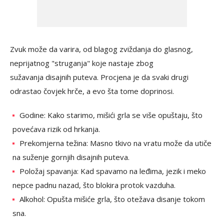
Zvuk može da varira, od blagog zviždanja do glasnog,
neprijatnog "struganja" koje nastaje zbog
sužavanja disajnih puteva. Procjena je da svaki drugi
odrastao čovjek hrče, a evo šta tome doprinosi.
Godine: Kako starimo, mišići grla se više opuštaju, što
povećava rizik od hrkanja.
Prekomjerna težina: Masno tkivo na vratu može da utiče
na suženje gornjih disajnih puteva.
Položaj spavanja: Kad spavamo na leđima, jezik i meko
nepce padnu nazad, što blokira protok vazduha.
Alkohol: Opušta mišiće grla, što otežava disanje tokom
sna.