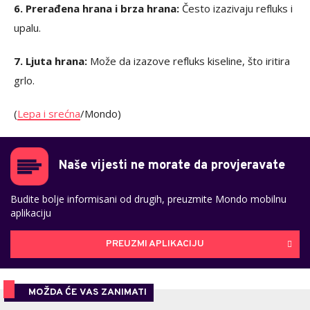
6. Prerađena hrana i brza hrana:
Često izazivaju refluks i
upalu.
7. Ljuta hrana:
Može da izazove refluks kiseline, što iritira
grlo.
(
Lepa i srećna
/Mondo)
Naše vijesti ne morate da provjeravate
Budite bolje informisani od drugih, preuzmite Mondo mobilnu
aplikaciju
PREUZMI APLIKACIJU
MOŽDA ĆE VAS ZANIMATI