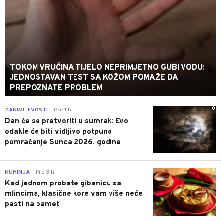
TOKOM VRUĆINA TIJELO NEPRIMJETNO GUBI VODU:
JEDNOSTAVAN TEST SA KOŽOM POMAŽE DA
PREPOZNATE PROBLEM
0
ZANIMLJIVOSTI
Pre 1 h
|
Dan će se pretvoriti u sumrak: Evo
odakle će biti vidljivo potpuno
pomračenje Sunca 2026. godine
0
KUHINJA
Pre 3 h
|
Kad jednom probate gibanicu sa
mlincima, klasične kore vam više neće
pasti na pamet