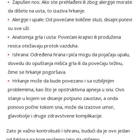
Zapušen nos: Ako ste prehlađeni ili zbog alergije morate
da dišete na usta, to izaziva hrkanje.
Alergije i upale: Od povećane količine sluzi, disajni putevi
su sve uži.
Anatomija grla i usta: Povećani krajnici ili produžena
resica otežavaju protok vazduha.
Ishrana: Određena hrana i pića mogu da pojačaju upalu,
dovedu do opuštanja mišića grla ili da povećaju težinu,
čime se hrkanje pogoršava.
Hrkanje može da bude povezano i sa ozbiljnijim
problemima, kao što je opstruktivna apneja u snu. Ovo
stanje u kojem se disanje potpuno zaustavi, a onda
ponovo počne tokom sna, može da izazove umor,
glavobolje i druge zdravstvene komplikacije.
Zato je važno kontrolisati i ishranu, budući da je ovo jedan
od faktora na koje možemo lako da utičemo.