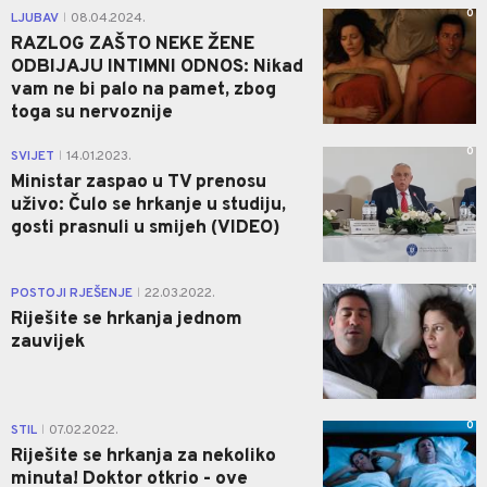
0
LJUBAV
08.04.2024.
|
RAZLOG ZAŠTO NEKE ŽENE
ODBIJAJU INTIMNI ODNOS: Nikad
vam ne bi palo na pamet, zbog
toga su nervoznije
0
SVIJET
14.01.2023.
|
Ministar zaspao u TV prenosu
uživo: Čulo se hrkanje u studiju,
gosti prasnuli u smijeh (VIDEO)
0
POSTOJI RJEŠENJE
22.03.2022.
|
Riješite se hrkanja jednom
zauvijek
0
STIL
07.02.2022.
|
Riješite se hrkanja za nekoliko
minuta! Doktor otkrio - ove