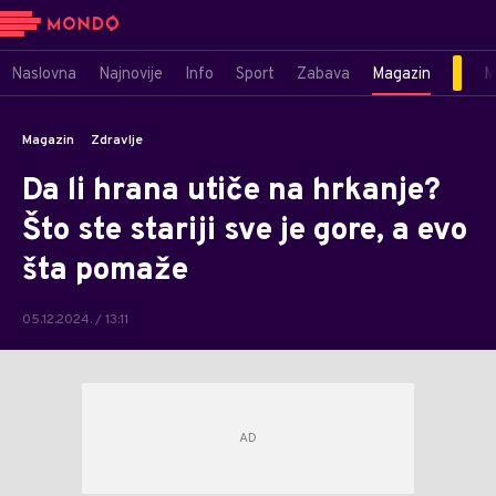
Naslovna
Najnovije
Info
Sport
Zabava
Magazin
M
Magazin
Zdravlje
Da li hrana utiče na hrkanje?
Što ste stariji sve je gore, a evo
šta pomaže
05.12.2024. / 13:11