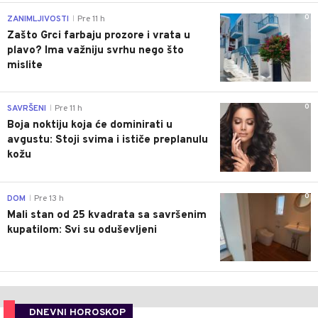
0
ZANIMLJIVOSTI
Pre 11 h
|
Zašto Grci farbaju prozore i vrata u
plavo? Ima važniju svrhu nego što
mislite
0
SAVRŠENI
Pre 11 h
|
Boja noktiju koja će dominirati u
avgustu: Stoji svima i ističe preplanulu
kožu
0
DOM
Pre 13 h
|
Mali stan od 25 kvadrata sa savršenim
kupatilom: Svi su oduševljeni
DNEVNI HOROSKOP