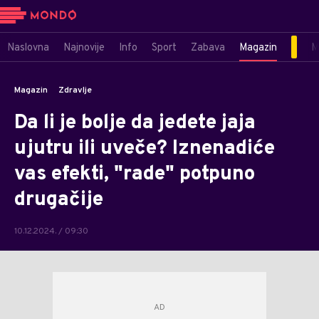
Naslovna
Najnovije
Info
Sport
Zabava
Magazin
M
Magazin
Zdravlje
Da li je bolje da jedete jaja
ujutru ili uveče? Iznenadiće
vas efekti, "rade" potpuno
drugačije
10.12.2024. / 09:30