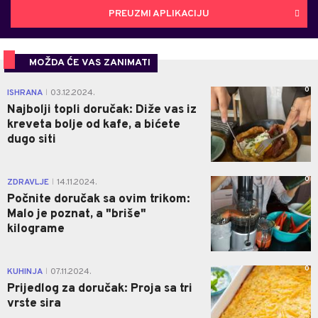
PREUZMI APLIKACIJU
MOŽDA ĆE VAS ZANIMATI
0
ISHRANA
03.12.2024.
|
Najbolji topli doručak: Diže vas iz
kreveta bolje od kafe, a bićete
dugo siti
0
ZDRAVLJE
14.11.2024.
|
Počnite doručak sa ovim trikom:
Malo je poznat, a "briše"
kilograme
0
KUHINJA
07.11.2024.
|
Prijedlog za doručak: Proja sa tri
vrste sira