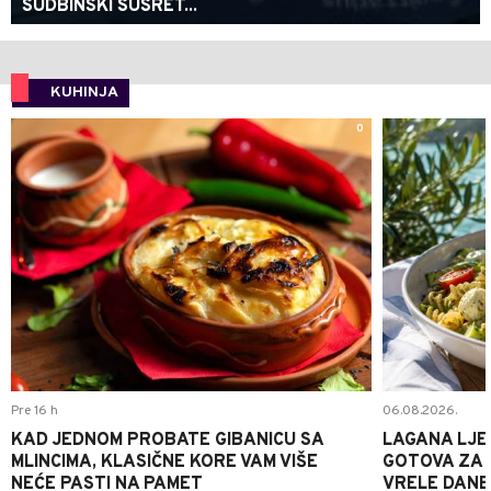
SUDBINSKI SUSRET...
KUHINJA
0
Pre 16 h
06.08.2026.
KAD JEDNOM PROBATE GIBANICU SA
LAGANA LJE
MLINCIMA, KLASIČNE KORE VAM VIŠE
GOTOVA ZA 2
NEĆE PASTI NA PAMET
VRELE DANE