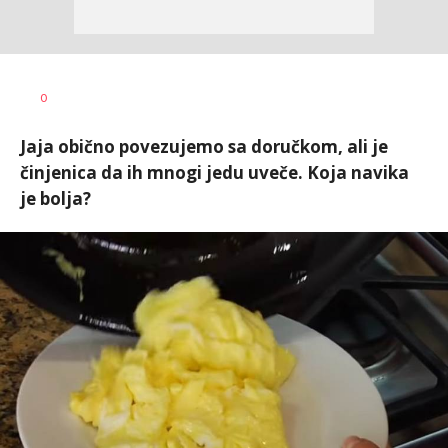
0
Jaja obično povezujemo sa doručkom, ali je
činjenica da ih mnogi jedu uveče. Koja navika
je bolja?