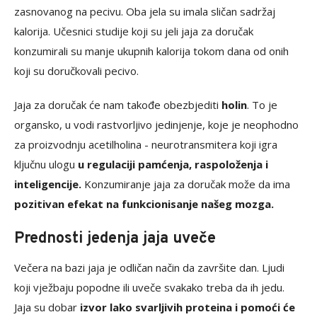
zasnovanog na pecivu. Oba jela su imala sličan sadržaj
kalorija. Učesnici studije koji su jeli jaja za doručak
konzumirali su manje ukupnih kalorija tokom dana od onih
koji su doručkovali pecivo.
Jaja za doručak će nam takođe obezbjediti
holin
. To je
organsko, u vodi rastvorljivo jedinjenje, koje je neophodno
za proizvodnju acetilholina - neurotransmitera koji igra
ključnu ulogu
u regulaciji pamćenja, raspoloženja i
inteligencije.
Konzumiranje jaja za doručak može da ima
pozitivan efekat na funkcionisanje našeg mozga.
Prednosti jedenja jaja uveče
Večera na bazi jaja je odličan način da završite dan. Ljudi
koji vježbaju popodne ili uveče svakako treba da ih jedu.
Jaja su dobar
izvor lako svarljivih proteina i pomoći će