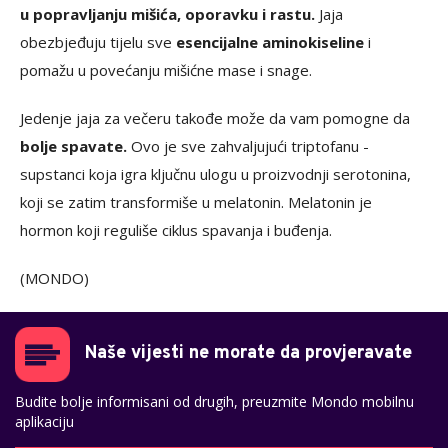
u popravljanju mišića, oporavku i rastu.
Jaja
obezbjeđuju tijelu sve
esencijalne aminokiseline
i
pomažu u povećanju mišićne mase i snage.
Jedenje jaja za večeru takođe može da vam pomogne da
bolje spavate.
Ovo je sve zahvaljujući triptofanu -
supstanci koja igra ključnu ulogu u proizvodnji serotonina,
koji se zatim transformiše u melatonin. Melatonin je
hormon koji reguliše ciklus spavanja i buđenja.
(MONDO)
Naše vijesti ne morate da provjeravate
Budite bolje informisani od drugih, preuzmite Mondo mobilnu
aplikaciju