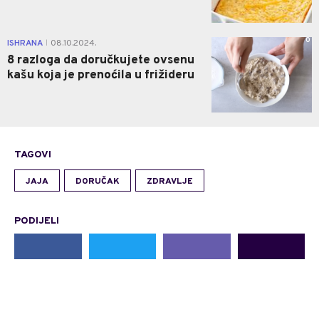
0
ISHRANA
08.10.2024.
|
8 razloga da doručkujete ovsenu
kašu koja je prenoćila u frižideru
TAGOVI
JAJA
DORUČAK
ZDRAVLJE
PODIJELI