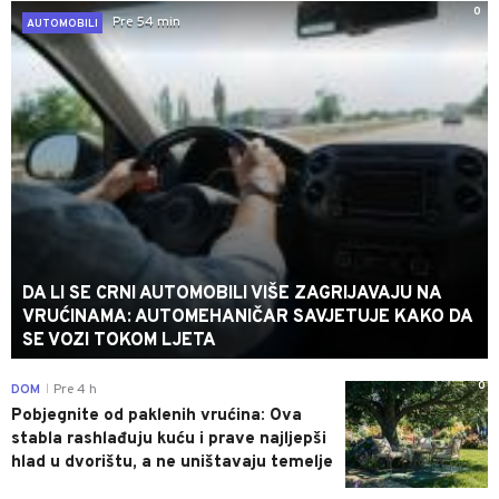
0
Pre 54 min
AUTOMOBILI
DA LI SE CRNI AUTOMOBILI VIŠE ZAGRIJAVAJU NA
VRUĆINAMA: AUTOMEHANIČAR SAVJETUJE KAKO DA
SE VOZI TOKOM LJETA
0
DOM
Pre 4 h
|
Pobjegnite od paklenih vrućina: Ova
stabla rashlađuju kuću i prave najljepši
hlad u dvorištu, a ne uništavaju temelje