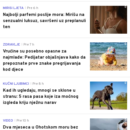
0
MIRISI LJETA
Pre 6 h
|
Najbolji parfemi poslije mora: Mirišu na
senzualni luksuz, savršeni uz preplanuli
ten
0
ZDRAVLJE
Pre 7 h
|
Vrućine su posebno opasne za
najmlađe: Pedijatar objašnjava kako da
prepoznate prve znake pregrijavanja
kod djece
0
KUĆNI LJUBIMCI
Pre 8 h
|
Kad ih ugledaju, mnogi se sklone u
stranu: 5 rasa pasa koje iza moćnog
izgleda kriju nježnu narav
0
VIDEO
Pre 10 h
|
Dva mjeseca u Ohotskom moru bez