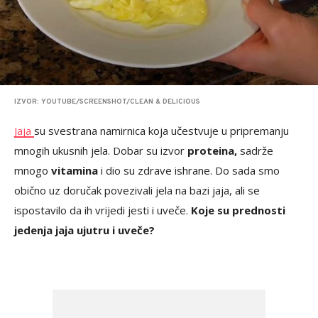
IZVOR: YOUTUBE/SCREENSHOT/CLEAN & DELICIOUS
Jaja
su svestrana namirnica koja učestvuje u pripremanju
mnogih ukusnih jela. Dobar su izvor
proteina,
sadrže
mnogo
vitamina
i dio su zdrave ishrane. Do sada smo
obično uz doručak povezivali jela na bazi jaja, ali se
ispostavilo da ih vrijedi jesti i uveče.
Koje su prednosti
jedenja jaja ujutru i uveče?