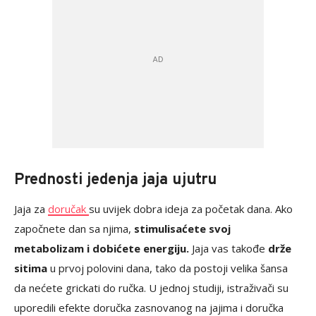
Prednosti jedenja jaja ujutru
Jaja za
doručak
su uvijek dobra ideja za početak dana. Ako
započnete dan sa njima,
stimulisaćete svoj
metabolizam i dobićete energiju.
Jaja vas takođe
drže
sitima
u prvoj polovini dana, tako da postoji velika šansa
da nećete grickati do ručka. U jednoj studiji, istraživači su
uporedili efekte doručka zasnovanog na jajima i doručka