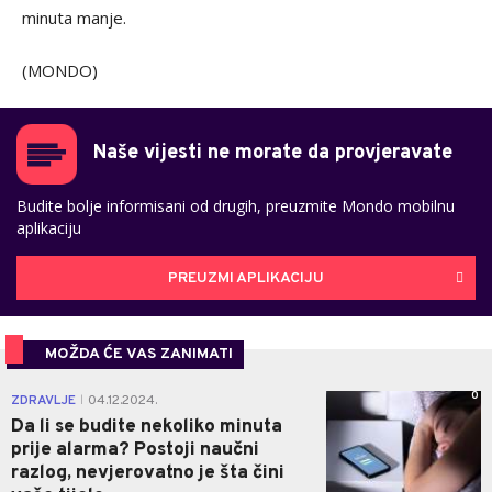
minuta manje.
(MONDO)
Naše vijesti ne morate da provjeravate
Budite bolje informisani od drugih, preuzmite Mondo mobilnu
aplikaciju
PREUZMI APLIKACIJU
MOŽDA ĆE VAS ZANIMATI
0
ZDRAVLJE
04.12.2024.
|
Da li se budite nekoliko minuta
prije alarma? Postoji naučni
razlog, nevjerovatno je šta čini