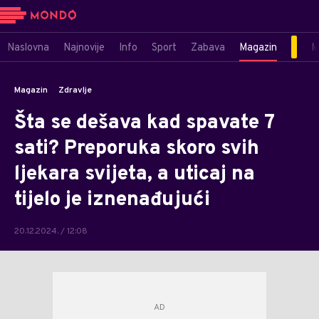
Naslovna
Najnovije
Info
Sport
Zabava
Magazin
M
Magazin
Zdravlje
Šta se dešava kad spavate 7
sati? Preporuka skoro svih
ljekara svijeta, a uticaj na
tijelo je iznenađujući
20.12.2024. / 12:08