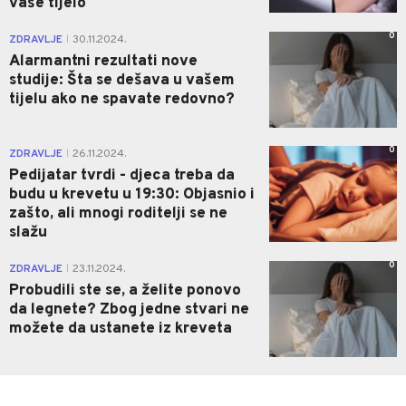
vaše tijelo
0
ZDRAVLJE
30.11.2024.
|
Alarmantni rezultati nove
studije: Šta se dešava u vašem
tijelu ako ne spavate redovno?
0
ZDRAVLJE
26.11.2024.
|
Pedijatar tvrdi - djeca treba da
budu u krevetu u 19:30: Objasnio i
zašto, ali mnogi roditelji se ne
slažu
0
ZDRAVLJE
23.11.2024.
|
Probudili ste se, a želite ponovo
da legnete? Zbog jedne stvari ne
možete da ustanete iz kreveta