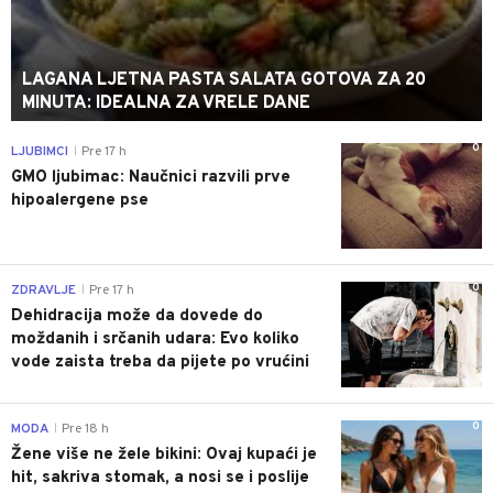
LAGANA LJETNA PASTA SALATA GOTOVA ZA 20
MINUTA: IDEALNA ZA VRELE DANE
0
LJUBIMCI
Pre 17 h
|
GMO ljubimac: Naučnici razvili prve
hipoalergene pse
0
ZDRAVLJE
Pre 17 h
|
Dehidracija može da dovede do
moždanih i srčanih udara: Evo koliko
vode zaista treba da pijete po vrućini
0
MODA
Pre 18 h
|
Žene više ne žele bikini: Ovaj kupaći je
hit, sakriva stomak, a nosi se i poslije