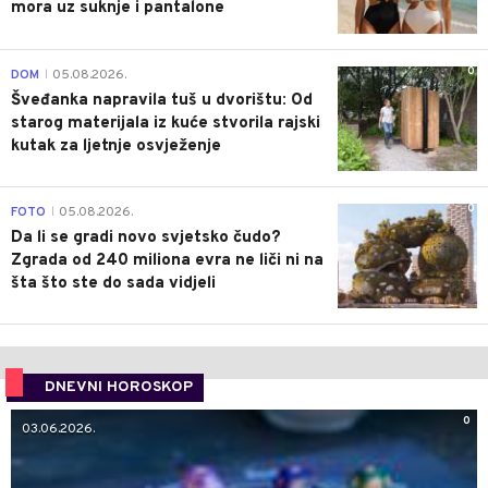
mora uz suknje i pantalone
0
DOM
05.08.2026.
|
Šveđanka napravila tuš u dvorištu: Od
starog materijala iz kuće stvorila rajski
kutak za ljetnje osvježenje
0
FOTO
05.08.2026.
|
Da li se gradi novo svjetsko čudo?
Zgrada od 240 miliona evra ne liči ni na
šta što ste do sada vidjeli
DNEVNI HOROSKOP
0
03.06.2026.