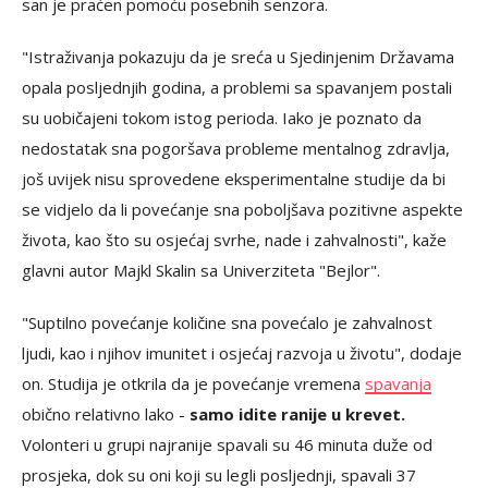
san je praćen pomoću posebnih senzora.
"Istraživanja pokazuju da je sreća u Sjedinjenim Državama
opala posljednjih godina, a problemi sa spavanjem postali
su uobičajeni tokom istog perioda. Iako je poznato da
nedostatak sna pogoršava probleme mentalnog zdravlja,
još uvijek nisu sprovedene eksperimentalne studije da bi
se vidjelo da li povećanje sna poboljšava pozitivne aspekte
života, kao što su osjećaj svrhe, nade i zahvalnosti", kaže
glavni autor Majkl Skalin sa Univerziteta "Bejlor".
"Suptilno povećanje količine sna povećalo je zahvalnost
ljudi, kao i njihov imunitet i osjećaj razvoja u životu", dodaje
on. Studija je otkrila da je povećanje vremena
spavanja
obično relativno lako -
samo idite ranije u krevet.
Volonteri u grupi najranije spavali su 46 minuta duže od
prosjeka, dok su oni koji su legli posljednji, spavali 37