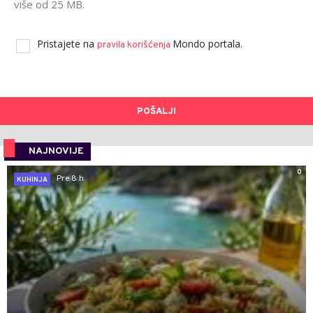
više od 25 MB.
Pristajete na
Mondo portala.
pravila korišćenja
POŠALJI
NAJNOVIJE
0
Pre 8 h
KUHINJA