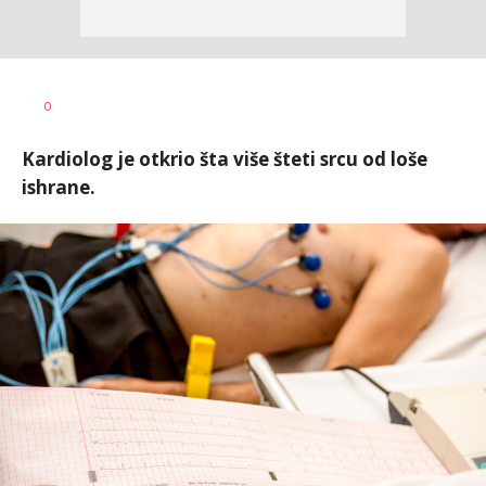
Tamara
AUTOR
0
Veličković
Kardiolog je otkrio šta više šteti srcu od loše
ishrane.