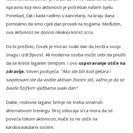
ispravno koji nivo aktivnosti je potreban našem tijelu.
Ponekad, čak i kada radimo u kancelariji, na kraju dana
pomislimo da smo cijeli dan proveli na nogama. Međutim,
ova aktivnost ne donosi nikakvu korist srcu.
Da bi preživio, čovek je morao svaki dan da testira svoju
snagu i izdržljivost. Ali moderna osoba može sebi da priušti
da se kreće laganim tempom. I ovo
usporavanje utiče na
zdravlje.
Stiven podsjeća:
"Ako ste bili kod ljekara i
savjetovani ste da vodite aktivan životni stil, važno je da se
bavite fizičkim vježbama svaki dan"
.
Dakle, redovne lagane šetnje ne treba smatrati
alternativom treningu. Broj otkucaja srca mora da se
poveća tokom aktivnosti, inače to ne utiče na
kardiovaskularni sistem.