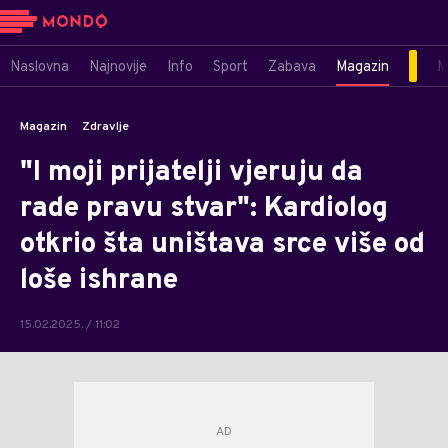
Naslovna
Najnovije
Info
Sport
Zabava
Magazin
M
Magazin
Zdravlje
"I moji prijatelji vjeruju da
rade pravu stvar": Kardiolog
otkrio šta uništava srce više od
loše ishrane
15.02.2025. / 11:02