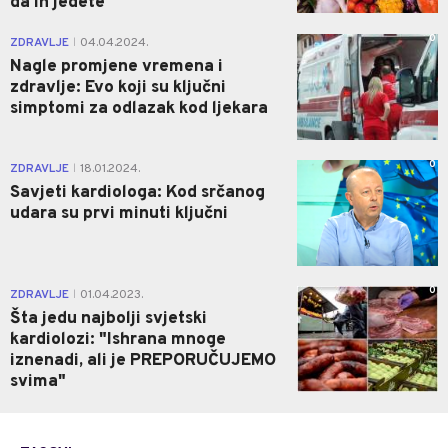
da ih jedete
0
ZDRAVLJE
04.04.2024.
|
Nagle promjene vremena i
zdravlje: Evo koji su ključni
simptomi za odlazak kod ljekara
0
ZDRAVLJE
18.01.2024.
|
Savjeti kardiologa: Kod srčanog
udara su prvi minuti ključni
0
ZDRAVLJE
01.04.2023.
|
Šta jedu najbolji svjetski
kardiolozi: "Ishrana mnoge
iznenadi, ali je PREPORUČUJEMO
svima"