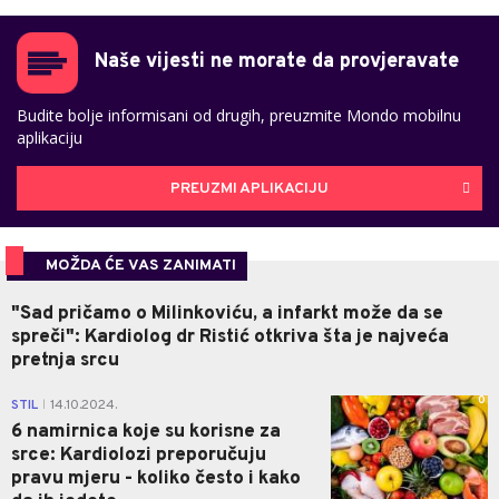
Naše vijesti ne morate da provjeravate
Budite bolje informisani od drugih, preuzmite Mondo mobilnu
aplikaciju
PREUZMI APLIKACIJU
MOŽDA ĆE VAS ZANIMATI
"Sad pričamo o Milinkoviću, a infarkt može da se
spreči": Kardiolog dr Ristić otkriva šta je najveća
pretnja srcu
0
STIL
14.10.2024.
|
6 namirnica koje su korisne za
srce: Kardiolozi preporučuju
pravu mjeru - koliko često i kako