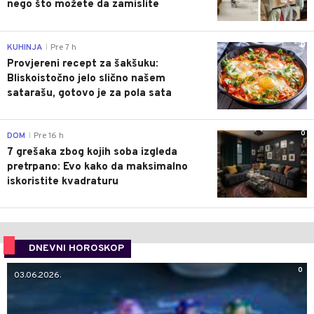
nego što možete da zamislite
0
KUHINJA
Pre 7 h
|
Provjereni recept za šakšuku:
Bliskoistočno jelo slično našem
satarašu, gotovo je za pola sata
0
DOM
Pre 16 h
|
7 grešaka zbog kojih soba izgleda
pretrpano: Evo kako da maksimalno
iskoristite kvadraturu
DNEVNI HOROSKOP
0
03.06.2026.