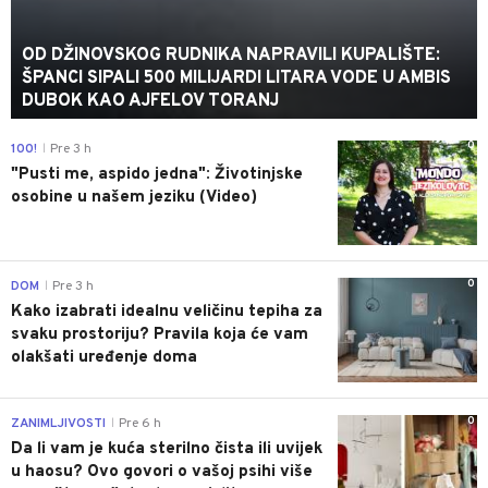
OD DŽINOVSKOG RUDNIKA NAPRAVILI KUPALIŠTE:
ŠPANCI SIPALI 500 MILIJARDI LITARA VODE U AMBIS
DUBOK KAO AJFELOV TORANJ
0
100!
Pre 3 h
|
"Pusti me, aspido jedna": Životinjske
osobine u našem jeziku (Video)
0
DOM
Pre 3 h
|
Kako izabrati idealnu veličinu tepiha za
svaku prostoriju? Pravila koja će vam
olakšati uređenje doma
0
ZANIMLJIVOSTI
Pre 6 h
|
Da li vam je kuća sterilno čista ili uvijek
u haosu? Ovo govori o vašoj psihi više