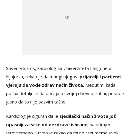
Stiven Vilijams, kardiolog sa Univerziteta Langone u
Njujorku, rekao je da mnogi njegovi
prijatelji i pacijenti
vjeruju da vode zdrav način života.
Međutim, kada
počnu detaljnije da pričaju o svojoj dnevnoj rutini, postaje
jasno da to nije sasvim tačno.
Kardiolog je siguran da je
sjedilački način života još
opasniji za srce od nezdrave ishrane
, na primjer.
Istovremeno, Stiven je rekao da mi ne razumemo uvek