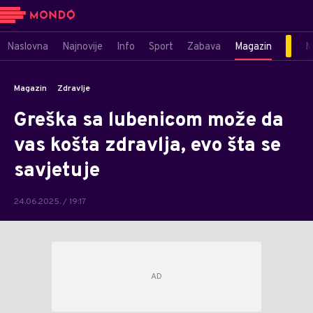
Naslovna
Najnovije
Info
Sport
Zabava
Magazin
M
Magazin
Zdravlje
Greška sa lubenicom može da
vas košta zdravlja, evo šta se
savjetuje
24.06.2025. / 19:17