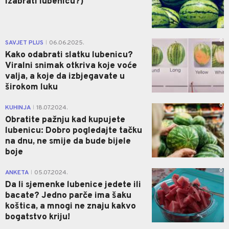
izabrati lubenicu?)
0
SAVJET PLUS
06.06.2025.
|
Kako odabrati slatku lubenicu?
Viralni snimak otkriva koje voće
valja, a koje da izbjegavate u
širokom luku
0
KUHINJA
18.07.2024.
|
Obratite pažnju kad kupujete
lubenicu: Dobro pogledajte tačku
na dnu, ne smije da bude bijele
boje
0
ANKETA
05.07.2024.
|
Da li sjemenke lubenice jedete ili
bacate? Jedno parče ima šaku
koštica, a mnogi ne znaju kakvo
bogatstvo kriju!