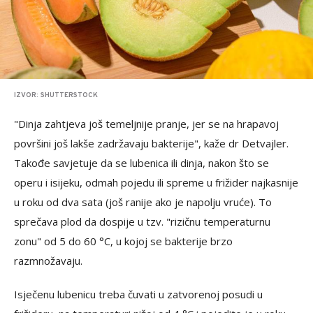
IZVOR: SHUTTERSTOCK
"Dinja zahtjeva još temeljnije pranje, jer se na hrapavoj
površini još lakše zadržavaju bakterije", kaže dr Detvajler.
Takođe savjetuje da se lubenica ili dinja, nakon što se
operu i isijeku, odmah pojedu ili spreme u frižider najkasnije
u roku od dva sata (još ranije ako je napolju vruće). To
sprečava plod da dospije u tzv. "rizičnu temperaturnu
zonu" od 5 do 60 °C, u kojoj se bakterije brzo
razmnožavaju.
Isječenu lubenicu treba čuvati u zatvorenoj posudi u