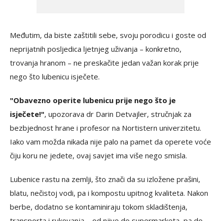
Međutim, da biste zaštitili sebe, svoju porodicu i goste od
neprijatnih posljedica ljetnjeg uživanja – konkretno,
trovanja hranom – ne preskačite jedan važan korak prije
nego što lubenicu isječete.
"Obavezno operite lubenicu prije nego što je
isječete!"
, upozorava dr Darin Detvajler, stručnjak za
bezbjednost hrane i profesor na Nortistern univerzitetu.
Iako vam možda nikada nije palo na pamet da operete voće
čiju koru ne jedete, ovaj savjet ima više nego smisla.
Lubenice rastu na zemlji, što znači da su izložene prašini,
blatu, nečistoj vodi, pa i kompostu upitnog kvaliteta. Nakon
berbe, dodatno se kontaminiraju tokom skladištenja,
transporta i rukovanja – od njive do supermarketa, pa do