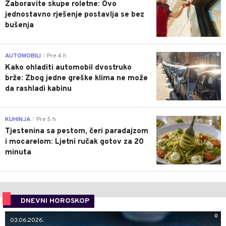
Zaboravite skupe roletne: Ovo
jednostavno rješenje postavlja se bez
bušenja
0
AUTOMOBILI
Pre 4 h
|
Kako ohladiti automobil dvostruko
brže: Zbog jedne greške klima ne može
da rashladi kabinu
0
KUHINJA
Pre 5 h
|
Tjestenina sa pestom, čeri paradajzom
i mocarelom: Ljetni ručak gotov za 20
minuta
DNEVNI HOROSKOP
0
03.06.2026.