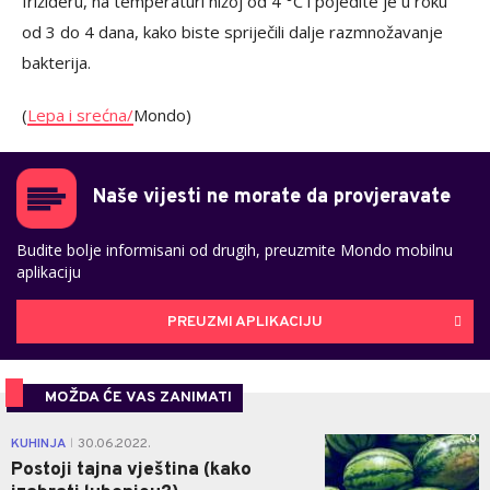
frižideru, na temperaturi nižoj od 4 °C i pojedite je u roku
od 3 do 4 dana, kako biste spriječili dalje razmnožavanje
bakterija.
(
Lepa i srećna/
Mondo)
Naše vijesti ne morate da provjeravate
Budite bolje informisani od drugih, preuzmite Mondo mobilnu
aplikaciju
PREUZMI APLIKACIJU
MOŽDA ĆE VAS ZANIMATI
0
KUHINJA
30.06.2022.
|
Postoji tajna vještina (kako