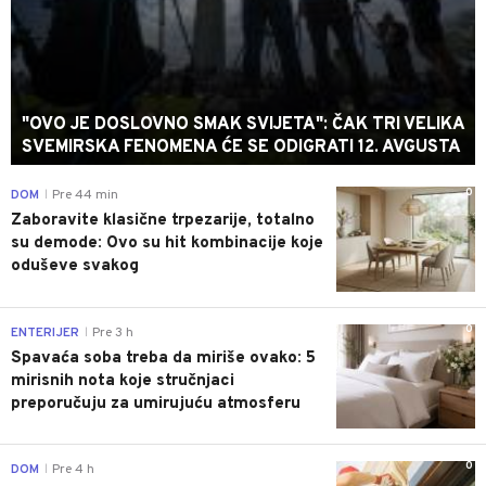
"OVO JE DOSLOVNO SMAK SVIJETA": ČAK TRI VELIKA
SVEMIRSKA FENOMENA ĆE SE ODIGRATI 12. AVGUSTA
0
DOM
Pre 44 min
|
Zaboravite klasične trpezarije, totalno
su demode: Ovo su hit kombinacije koje
oduševe svakog
0
ENTERIJER
Pre 3 h
|
Spavaća soba treba da miriše ovako: 5
mirisnih nota koje stručnjaci
preporučuju za umirujuću atmosferu
0
DOM
Pre 4 h
|