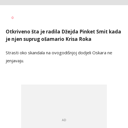
Dragana
AUTOR
0
Božić
Otkriveno šta je radila Džejda Pinket Smit kada
je njen suprug ošamario Krisa Roka
Strasti oko skandala na ovogodišnjoj dodjeli Oskara ne
jenjavaju.