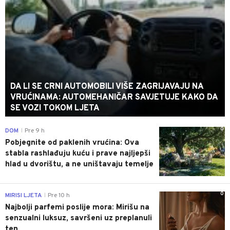
DA LI SE CRNI AUTOMOBILI VIŠE ZAGRIJAVAJU NA
VRUĆINAMA: AUTOMEHANIČAR SAVJETUJE KAKO DA
SE VOZI TOKOM LJETA
0
DOM
Pre 9 h
|
Pobjegnite od paklenih vrućina: Ova
stabla rashlađuju kuću i prave najljepši
hlad u dvorištu, a ne uništavaju temelje
0
MIRISI LJETA
Pre 10 h
|
Najbolji parfemi poslije mora: Mirišu na
senzualni luksuz, savršeni uz preplanuli
ten