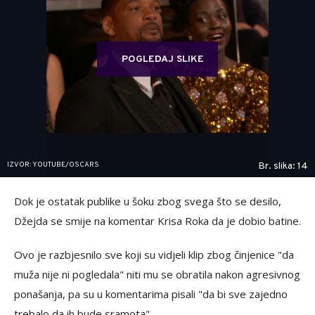
POGLEDAJ SLIKE
IZVOR: YOUTUBE/OSCARS
Br. slika: 14
Dok je ostatak publike u šoku zbog svega što se desilo,
Džejda se smije na komentar Krisa Roka da je dobio batine.
Ovo je razbjesnilo sve koji su vidjeli klip zbog činjenice "da
muža nije ni pogledala" niti mu se obratila nakon agresivnog
ponašanja, pa su u komentarima pisali "da bi sve zajedno
trebalo da ih bude sramota".