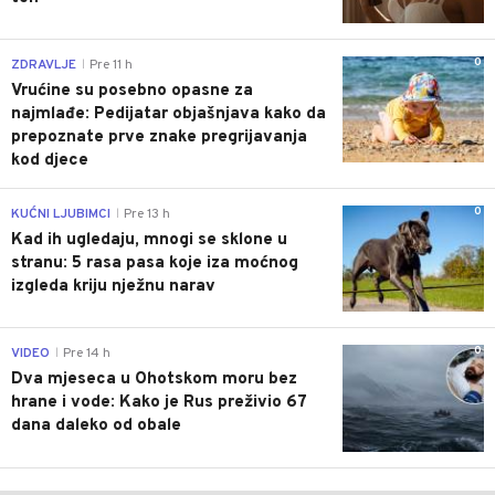
0
ZDRAVLJE
Pre 11 h
|
Vrućine su posebno opasne za
najmlađe: Pedijatar objašnjava kako da
prepoznate prve znake pregrijavanja
kod djece
0
KUĆNI LJUBIMCI
Pre 13 h
|
Kad ih ugledaju, mnogi se sklone u
stranu: 5 rasa pasa koje iza moćnog
izgleda kriju nježnu narav
0
VIDEO
Pre 14 h
|
Dva mjeseca u Ohotskom moru bez
hrane i vode: Kako je Rus preživio 67
dana daleko od obale