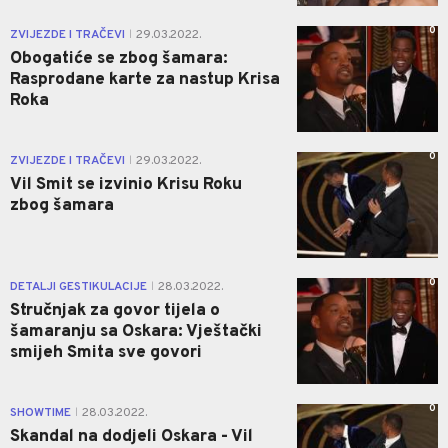
0
ZVIJEZDE I TRAČEVI
29.03.2022.
|
Obogatiće se zbog šamara:
Rasprodane karte za nastup Krisa
Roka
0
ZVIJEZDE I TRAČEVI
29.03.2022.
|
Vil Smit se izvinio Krisu Roku
zbog šamara
0
DETALJI GESTIKULACIJE
28.03.2022.
|
Stručnjak za govor tijela o
šamaranju sa Oskara: Vještački
smijeh Smita sve govori
0
SHOWTIME
28.03.2022.
|
Skandal na dodjeli Oskara - Vil