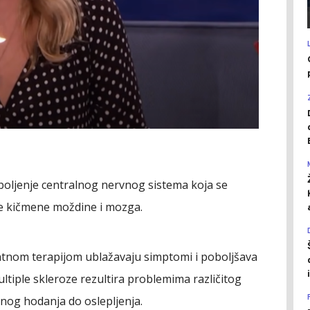
boljenje centralnog nervnog sistema koja se
je kičmene moždine i mozga.
kvatnom terapijom ublažavaju simptomi i poboljšava
ltiple skleroze rezultira problemima različitog
nog hodanja do oslepljenja.