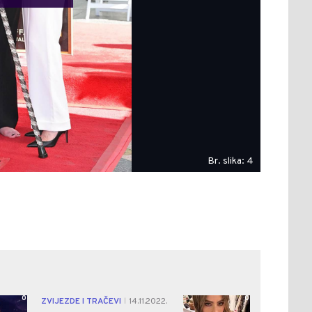
Br. slika: 4
0
0
ZVIJEZDE I TRAČEVI
14.11.2022.
|