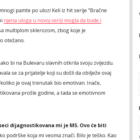
 mnogi pamte po ulozi Keli iz hit serije "Bračne
bi
njena uloga u novoj seriji mogla da bude i
sa multiplom sklerozom, zbog koje je
o otežano.
ako bi na Bulevaru slavnih otkrila svoju zvijezdu.
ala se za prijatelje koji su došli da obilježe ovaj
 koliko je ovaj trenutak bio emotivan. Inače,
nostikovana prošle godine, a tada se emotivnom
seci dijagnostikovana mi je MS. Ovo će biti
iko podrške koja mi veoma znači. Bilo je teško. Kao