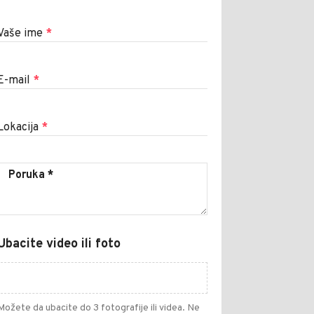
Vaše ime
*
E-mail
*
Lokacija
*
Ubacite video ili foto
Možete da ubacite do 3 fotografije ili videa. Ne