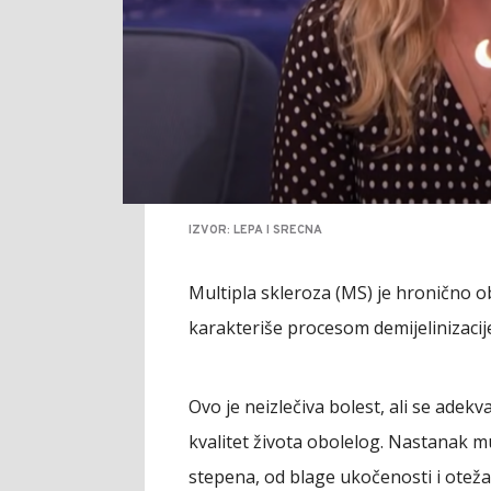
IZVOR: LEPA I SRECNA
Multipla skleroza (MS) je hronično o
karakteriše procesom demijelinizaci
Ovo je neizlečiva bolest, ali se ade
kvalitet života obolelog. Nastanak mu
stepena, od blage ukočenosti i oteža