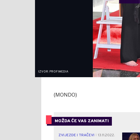
IZVOR: PROFIMEDIA
(MONDO)
MOŽDA ĆE VAS ZANIMATI
ZVIJEZDE I TRAČEVI
13.11.2022.
|