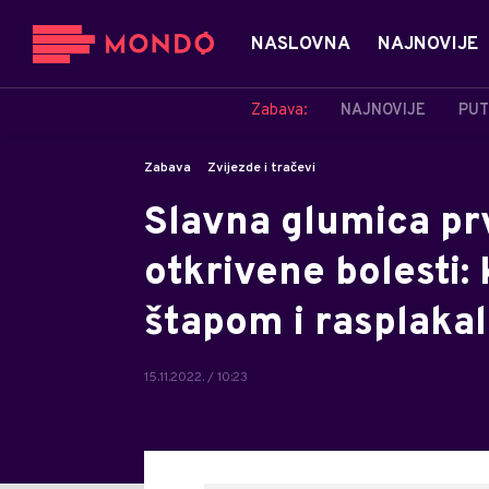
NASLOVNA
NAJNOVIJE
Zabava:
NAJNOVIJE
PUT
Zabava
Zvijezde i tračevi
Slavna glumica prv
otkrivene bolesti: 
štapom i rasplakala
15.11.2022. / 10:23