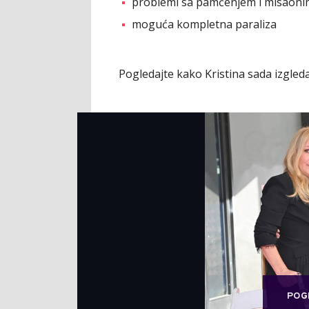
problemi sa pamćenjem i misaon
moguća kompletna paraliza
Pogledajte kako Kristina sada izgleda
POG