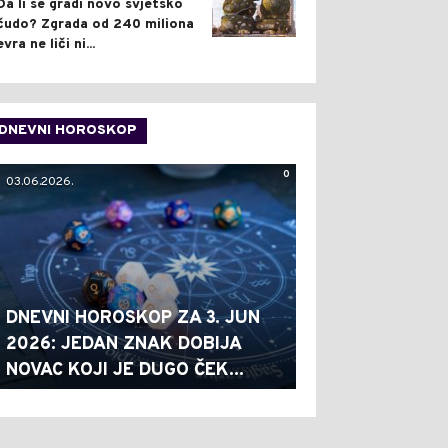
Da li se gradi novo svjetsko
čudo? Zgrada od 240 miliona
evra ne liči ni...
DNEVNI HOROSKOP
0
03.06.2026.
DNEVNI HOROSKOP ZA 3. JUN
2026: JEDAN ZNAK DOBIJA
NOVAC KOJI JE DUGO ČEK...