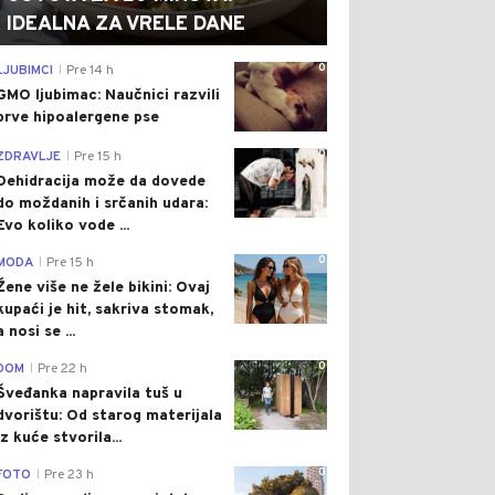
IDEALNA ZA VRELE DANE
0
LJUBIMCI
Pre 14 h
|
GMO ljubimac: Naučnici razvili
prve hipoalergene pse
0
ZDRAVLJE
Pre 15 h
|
Dehidracija može da dovede
do moždanih i srčanih udara:
Evo koliko vode ...
0
MODA
Pre 15 h
|
Žene više ne žele bikini: Ovaj
kupaći je hit, sakriva stomak,
a nosi se ...
0
DOM
Pre 22 h
|
Šveđanka napravila tuš u
dvorištu: Od starog materijala
iz kuće stvorila...
0
FOTO
Pre 23 h
|