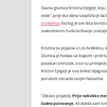
Slavna glumica Kristina Eplgejt, koju
vode", prije dva dana saopštila je da 
posljednja.
Razlog je sve teža borba 
svakodnevno funkcionisanje značajn
Kristina se pojavila u Los Anđelesu, k
Glumica je hodala sa štapom i pridržav
poseban trenutak, a svi su primijetili
Kristini Eplgejt je ova bolest dijag
porukom obratila svojim fanovima.
"Zdravo prijatelji.
Prije nekoliko me
čudno putovanje.
Ali dobila sam tol