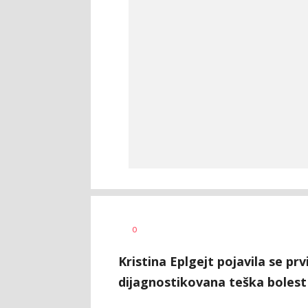
Dragana
AUTOR
0
Božić
Kristina Eplgejt pojavila se prv
dijagnostikovana teška bolest 