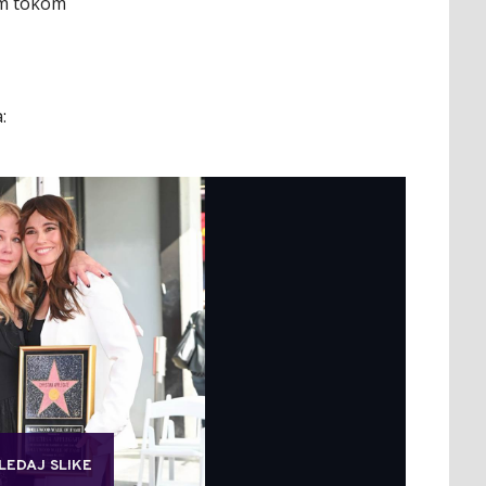
im tokom
:
LEDAJ SLIKE