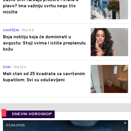
Zašto Grci farbaju prozore i vrata u
plavo? Ima važniju svrhu nego što
mislite
0
SAVRŠENI
Pre 11 h
|
Boja noktiju koja će dominirati u
avgustu: Stoji svima i ističe preplanulu
kožu
0
DOM
Pre 13 h
|
Mali stan od 25 kvadrata sa savršenim
kupatilom: Svi su oduševljeni
DNEVNI HOROSKOP
0
03.06.2026.