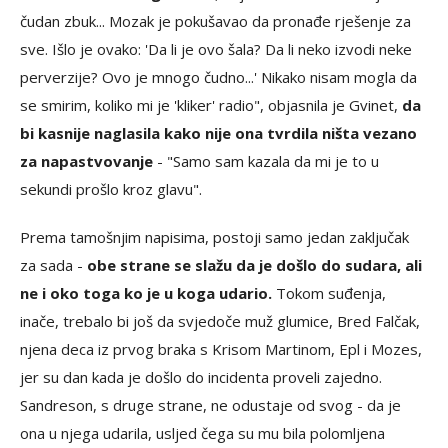
čudan zbuk... Mozak je pokušavao da pronađe rješenje za
sve. Išlo je ovako: 'Da li je ovo šala? Da li neko izvodi neke
perverzije? Ovo je mnogo čudno...' Nikako nisam mogla da
se smirim, koliko mi je 'kliker' radio", objasnila je Gvinet,
da
bi kasnije naglasila kako nije ona tvrdila ništa vezano
za napastvovanje
- "Samo sam kazala da mi je to u
sekundi prošlo kroz glavu".
Prema tamošnjim napisima, postoji samo jedan zaključak
za sada -
obe strane se slažu da je došlo do sudara, ali
ne i oko toga ko je u koga udario.
Tokom suđenja,
inače, trebalo bi još da svjedoče muž glumice, Bred Falčak,
njena deca iz prvog braka s Krisom Martinom, Epl i Mozes,
jer su dan kada je došlo do incidenta proveli zajedno.
Sandreson, s druge strane, ne odustaje od svog - da je
ona u njega udarila, usljed čega su mu bila polomljena