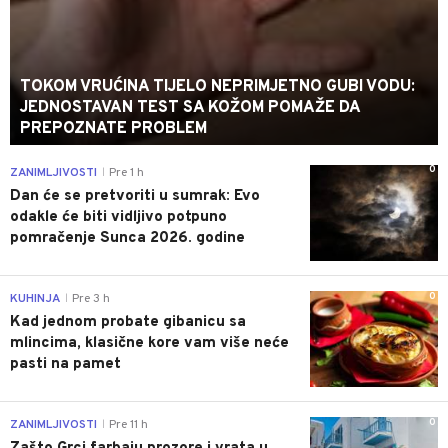
TOKOM VRUĆINA TIJELO NEPRIMJETNO GUBI VODU:
JEDNOSTAVAN TEST SA KOŽOM POMAŽE DA
PREPOZNATE PROBLEM
0
ZANIMLJIVOSTI
Pre 1 h
|
Dan će se pretvoriti u sumrak: Evo
odakle će biti vidljivo potpuno
pomračenje Sunca 2026. godine
0
KUHINJA
Pre 3 h
|
Kad jednom probate gibanicu sa
mlincima, klasične kore vam više neće
pasti na pamet
0
ZANIMLJIVOSTI
Pre 11 h
|