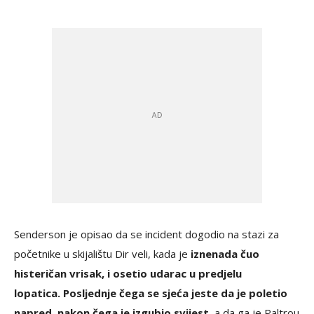
Senderson je opisao da se incident dogodio na stazi za
početnike u skijalištu Dir veli, kada je
iznenada čuo
histeričan vrisak, i osetio udarac u predjelu
lopatica. Posljednje čega se sjeća jeste da je poletio
napred, nakon čega je izgubio svijest,
a da ga je Paltrou