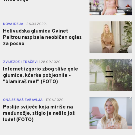
0
NOVA IDEJA
26.04.2022.
|
Holivudska glumica Gvinet
Paltrou raspisala neobičan oglas
za posao
0
ZVIJEZDE I TRAČEVI
28.09.2020.
|
Internet izgorio zbog slike gole
glumice, kćerka pobjesnila -
"blamiraš me!" (FOTO)
0
ONA SE BAŠ ZABAVLJA
17.06.2020.
|
Poslije svijeće koja miriše na
međunožje, stiglo je nešto još
luđe! (FOTO)