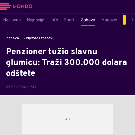
Naslovna
Najnovije
Info
Sport
Zabava
Magazin
M
Zabava
Zvijezde i tračevi
Penzioner tužio slavnu
glumicu: Traži 300.000 dolara
odštete
25.03.2023. / 17:14