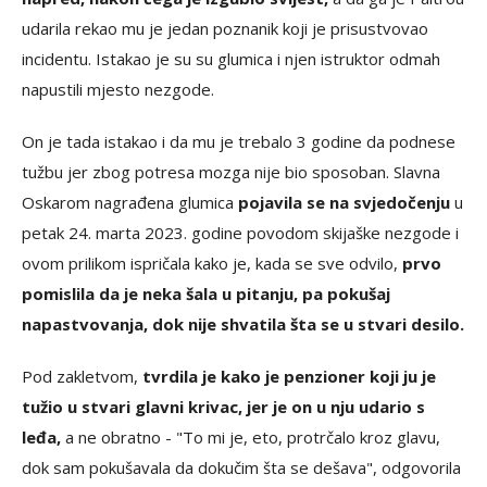
udarila rekao mu je jedan poznanik koji je prisustvovao
incidentu. Istakao je su su glumica i njen istruktor odmah
napustili mjesto nezgode.
On je tada istakao i da mu je trebalo 3 godine da podnese
tužbu jer zbog potresa mozga nije bio sposoban. Slavna
Oskarom nagrađena glumica
pojavila se na svjedočenju
u
petak 24. marta 2023. godine povodom skijaške nezgode i
ovom prilikom ispričala kako je, kada se sve odvilo,
prvo
pomislila da je neka šala u pitanju, pa pokušaj
napastvovanja, dok nije shvatila šta se u stvari desilo.
Pod zakletvom,
tvrdila je kako je penzioner koji ju je
tužio u stvari glavni krivac, jer je on u nju udario s
leđa,
a ne obratno - "To mi je, eto, protrčalo kroz glavu,
dok sam pokušavala da dokučim šta se dešava", odgovorila