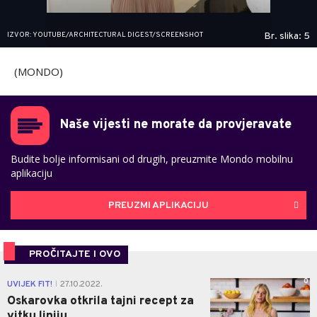
IZVOR: YOUTUBE/ARCHITECTURAL DIGEST/SCREENSHOT
Br. slika: 5
(MONDO)
Naše vijesti ne morate da provjeravate
Budite bolje informisani od drugih, preuzmite Mondo mobilnu
aplikaciju
PREUZMI APLIKACIJU
PROČITAJTE I OVO
0
UVIJEK FIT!
27.10.2022.
|
Oskarovka otkrila tajni recept za
vitku liniju