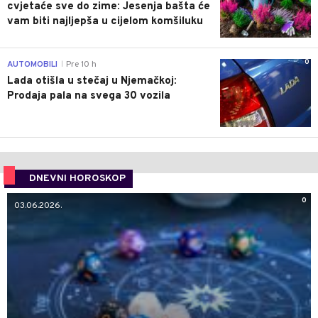
cvjetaće sve do zime: Jesenja bašta će
vam biti najljepša u cijelom komšiluku
0
AUTOMOBILI
Pre 10 h
|
Lada otišla u stečaj u Njemačkoj:
Prodaja pala na svega 30 vozila
DNEVNI HOROSKOP
0
03.06.2026.