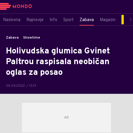
Naslovna
Najnovije
Info
Sport
Zabava
Magazin
M
Zabava
Showtime
Holivudska glumica Gvinet
Paltrou raspisala neobičan
oglas za posao
26.04.2022. / 13:13