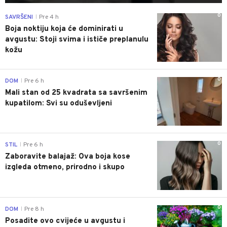
0
SAVRŠENI
Pre 4 h
|
Boja noktiju koja će dominirati u
avgustu: Stoji svima i ističe preplanulu
kožu
0
DOM
Pre 6 h
|
Mali stan od 25 kvadrata sa savršenim
kupatilom: Svi su oduševljeni
0
STIL
Pre 6 h
|
Zaboravite balajaž: Ova boja kose
izgleda otmeno, prirodno i skupo
0
DOM
Pre 8 h
|
Posadite ovo cvijeće u avgustu i