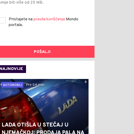
smije biti više od 25 MB.
Pristajete na
pravila korišćenja
Mondo
portala.
POŠALJI
NAJNOVIJE
0
Pre 54 min
AUTOMOBILI
LADA OTIŠLA U STEČAJ U
NJEMAČKOJ: PRODAJA PALA NA