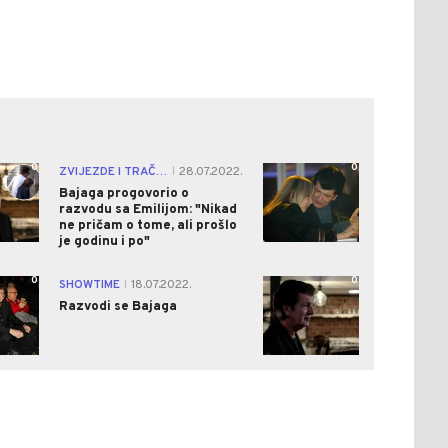
0
0
ZVIJEZDE I TRAČEVI
28.07.2022.
|
Bajaga progovorio o
razvodu sa Emilijom: "Nikad
ne pričam o tome, ali prošlo
je godinu i po"
0
0
SHOWTIME
18.07.2022.
|
Razvodi se Bajaga