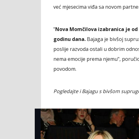
već mjesecima viđa sa novom partn
"
Nova Momčilova izabranica je od
godinu dana.
Bajaga je bivšoj supruz
poslije razvoda ostali u dobrim odno
nema emocije prema njemu", poručio j
povodom.
Pogledajte i Bajagu s bivšom supr