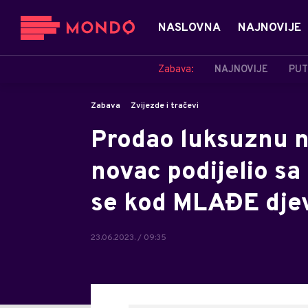
NASLOVNA
NAJNOVIJE
Zabava:
NAJNOVIJE
PUT
Zabava
Zvijezde i tračevi
Prodao luksuznu n
novac podijelio sa
se kod MLAĐE dje
23.06.2023. / 09:35