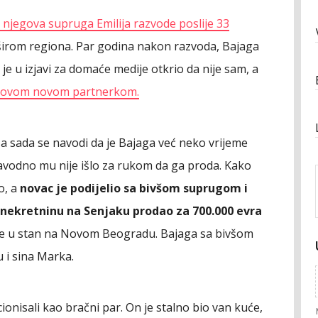
 njegova supruga Emilija razvode poslije 33
širom regiona. Par godina nakon razvoda, Bajaga
e u izjavi za domaće medije otkrio da nije sam, a
egovom novom partnerkom.
, a sada se navodi da je Bajaga već neko vrijeme
navodno mu nije išlo za rukom da ga proda. Kako
o, a
novac je podijelio sa bivšom suprugom i
 nekretninu na Senjaku prodao za 700.000 evra
ke u stan na Novom Beogradu. Bajaga sa bivšom
 i sina Marka.
ionisali kao bračni par. On je stalno bio van kuće,