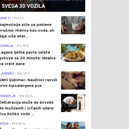
SVEGA 30 VOZILA
0
SAVETI
Pre 1 h
|
Najmoćnije piće za paklene
vrućine: Hidrira kao voda, ali
daje više ener...
0
KUHINJA
Pre 10 h
|
Lagana ljetna pasta salata
gotova za 20 minuta: Idealna
za vrele dane
0
LJUBIMCI
Pre 19 h
|
GMO ljubimac: Naučnici razvili
prve hipoalergene pse
0
ZDRAVLJE
Pre 20 h
|
Dehidracija može da dovede
do moždanih i srčanih udara:
Evo koliko vode ...
0
MODA
Pre 20 h
|