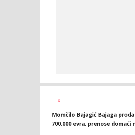
Anja
AUTOR
0
Konstantinović
Momčilo Bajagić Bajaga prodao
700.000 evra, prenose domaći m