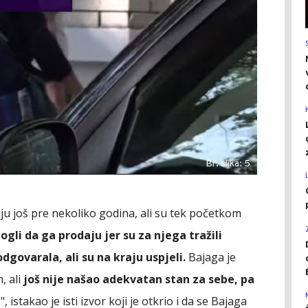
Br. slika: 5
aju još pre nekoliko godina, ali su tek početkom
gli da ga prodaju jer su za njega tražili
odgovarala, ali su na kraju uspjeli.
Bajaga je
, ali
još nije našao adekvatan stan za sebe, pa
e
", istakao je isti izvor koji je otkrio i da se Bajaga