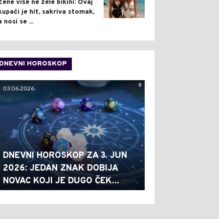
Žene više ne žele bikini: Ovaj
kupaći je hit, sakriva stomak,
a nosi se ...
DNEVNI HOROSKOP
0
03.06.2026.
DNEVNI HOROSKOP ZA 3. JUN
2026: JEDAN ZNAK DOBIJA
NOVAC KOJI JE DUGO ČEK...