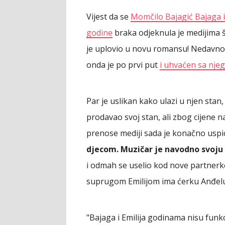
Vijest da se
Momčilo Bajagić Bajaga i
godine
braka odjeknula je medijima 
je uplovio u novu romansu! Nedavno j
onda je po prvi put
i uhvaćen sa nj
Par je uslikan kako ulazi u njen stan
prodavao svoj stan, ali zbog cijene 
prenose mediji sada je konačno uspi
djecom. Muzičar je navodno svoju
i odmah se uselio kod nove partner
suprugom Emilijom ima ćerku Anđelu
"Bajaga i Emilija godinama nisu funkc