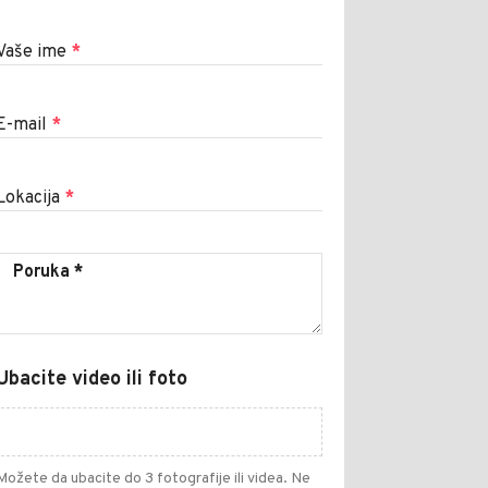
Vaše ime
*
E-mail
*
Lokacija
*
Ubacite video ili foto
Možete da ubacite do 3 fotografije ili videa. Ne