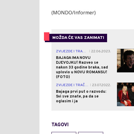
(MONDO/Informer)
MOŽDA ĆE VAS ZANIMATI
ZVIJEZDE I TRAČEVI
22.06.2023.
|
BAJAGA IMA NOVU
DJEVOJKU! Razveo se
nakon 33 godine braka, sad
uplovio u NOVU ROMANSU!
(FOTO)
ZVIJEZDE I TRAČEVI
23.07.2022.
|
Bajaga prvi put o razvodu:
Svi sve znate, pa da se
oglasim i ja
TAGOVI