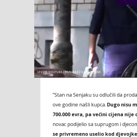
IZVOR: YOUTUBE/ PAPARAZZO LOV // DNK
"Stan na Senjaku su odlučili da prod
ove godine našli kupca.
Dugo nisu mo
700.000 evra, pa većini cijena nije 
novac podijelio sa suprugom i djecom
se privremeno uselio kod djevojk