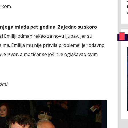
erkom.
 njega mlađa pet godina. Zajedno su skoro
i Emiliji odmah rekao za novu ljubav, jer su
sima. Emilija mu nije pravila probleme, jer odavno
e izvor, a mozičar se još nije oglašavao ovim
ugom!