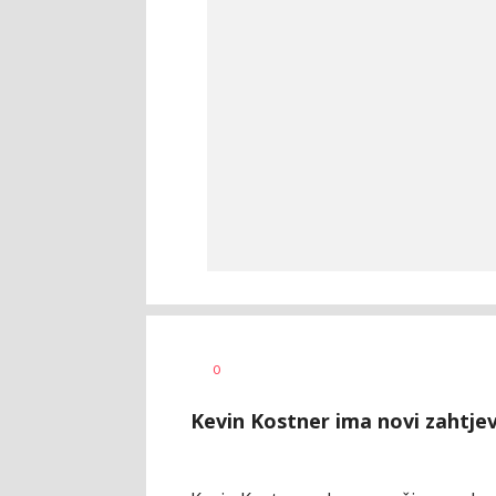
Dragana
AUTOR
0
Tomašević
Kevin Kostner ima novi zahtje