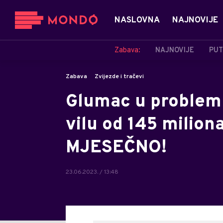
NASLOVNA
NAJNOVIJE
Zabava:
NAJNOVIJE
PUT
Zabava
Zvijezde i tračevi
Glumac u problem
vilu od 145 milion
MJESEČNO!
23.06.2023. / 13:48