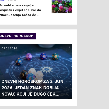
DOM
Pre 12 h
Posadite ovo cvijeće u
avgustu i cvjetaće sve do
zime: Jesenja bašta će ...
DNEVNI HOROSKOP
0
03.06.2026.
DNEVNI HOROSKOP ZA 3. JUN
2026: JEDAN ZNAK DOBIJA
NOVAC KOJI JE DUGO ČEK...