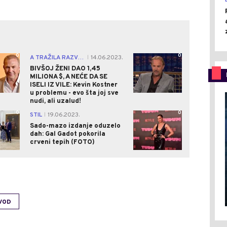
0
0
A TRAŽILA RAZVOD
14.06.2023.
|
BIVŠOJ ŽENI DAO 1,45
MILIONA $, A NEĆE DA SE
ISELI IZ VILE: Kevin Kostner
u problemu - evo šta joj sve
nudi, ali uzalud!
0
0
STIL
19.06.2023.
|
Sado-mazo izdanje oduzelo
dah: Gal Gadot pokorila
crveni tepih (FOTO)
VOD