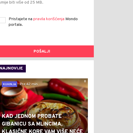
smije biti više od 25 MB.
Pristajete na
pravila korišćenja
Mondo
portala.
POŠALJI
NAJNOVIJE
0
Pre 42 min
KUHINJA
KAD JEDNOM PROBATE
GIBANICU SA MLINCIMA,
KLASIČNE KORE VAM VIŠE NEĆE