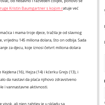
rovac, od nedavno i razveden čovjek, ponovo se
ruge Kristin Baumgartner s kojom r
atuje već
omaćica i mama troje djece, tražila je od slavnog
ve, vrijednu 145 miliona dolara, što on odbija. Sada
vanje za djecu, koje iznosi četvrt miliona dolara
 Kejdena (16), Hejza (14) i kćerku Grejs (13), i
balo da nastavi da plaća njihovo zdravstveno
le i vannastavne aktivnosti.
 visok, ali njen zahtjev je u skladu sa