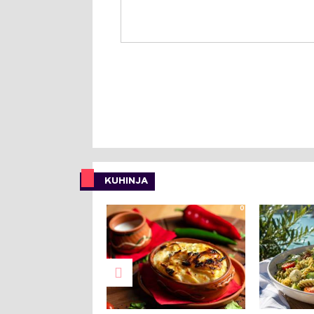
KUHINJA
0