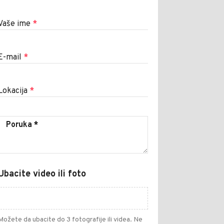
Vaše ime
*
E-mail
*
Lokacija
*
Ubacite video ili foto
Možete da ubacite do 3 fotografije ili videa. Ne