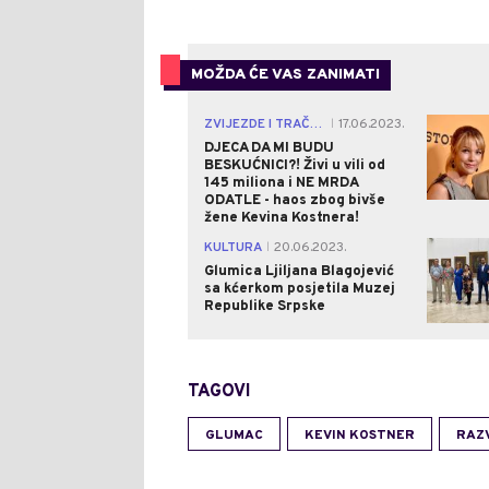
MOŽDA ĆE VAS ZANIMATI
ZVIJEZDE I TRAČEVI
17.06.2023.
|
DJECA DA MI BUDU
BESKUĆNICI?! Živi u vili od
145 miliona i NE MRDA
ODATLE - haos zbog bivše
žene Kevina Kostnera!
KULTURA
20.06.2023.
|
Glumica Ljiljana Blagojević
sa kćerkom posjetila Muzej
Republike Srpske
TAGOVI
GLUMAC
KEVIN KOSTNER
RAZ