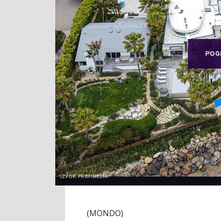
POG
IZVOR: PROFIMEDIA
(MONDO)