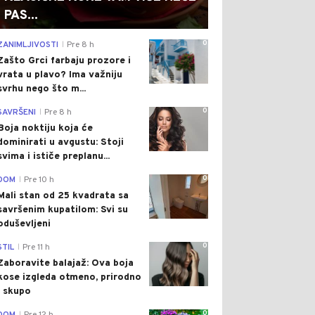
PAS...
0
ZANIMLJIVOSTI
Pre 8 h
|
Zašto Grci farbaju prozore i
vrata u plavo? Ima važniju
svrhu nego što m...
0
SAVRŠENI
Pre 8 h
|
Boja noktiju koja će
dominirati u avgustu: Stoji
svima i ističe preplanu...
0
DOM
Pre 10 h
|
Mali stan od 25 kvadrata sa
savršenim kupatilom: Svi su
oduševljeni
0
STIL
Pre 11 h
|
Zaboravite balajaž: Ova boja
kose izgleda otmeno, prirodno
i skupo
0
|