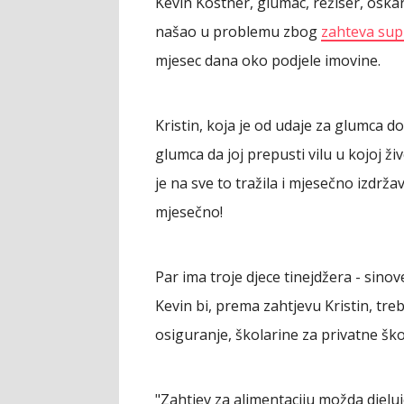
Kevin Kostner, glumac, režiser, oska
našao u problemu zbog
zahteva sup
mjesec dana oko podjele imovine.
Kristin, koja je od udaje za glumca d
glumca da joj prepusti vilu u kojoj ži
je na sve to tražila i mjesečno izdrža
mjesečno!
Par ima troje djece tinejdžera - sinove
Kevin bi, prema zahtjevu Kristin, tre
osiguranje, školarine za privatne ško
"Zahtjev za alimentaciju možda djeluje