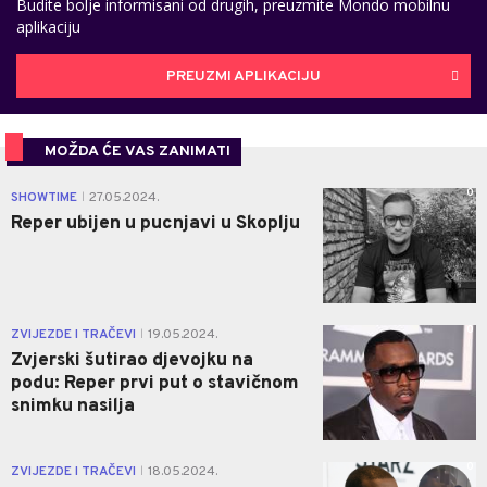
Budite bolje informisani od drugih, preuzmite Mondo mobilnu
aplikaciju
PREUZMI APLIKACIJU
MOŽDA ĆE VAS ZANIMATI
0
SHOWTIME
27.05.2024.
|
Reper ubijen u pucnjavi u Skoplju
0
ZVIJEZDE I TRAČEVI
19.05.2024.
|
Zvjerski šutirao djevojku na
podu: Reper prvi put o stavičnom
snimku nasilja
0
ZVIJEZDE I TRAČEVI
18.05.2024.
|