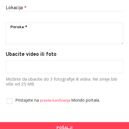
Lokacija
*
Ubacite video ili foto
Možete da ubacite do 3 fotografije ili videa. Ne smije biti
više od 25 MB.
Pristajete na
Mondo portala.
pravila korišćenja
POŠALJI