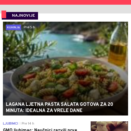
NAJNOVIJE
0
Pre 5 h
KUHINJA
LAGANA LJETNA PASTA SALATA GOTOVA ZA 20
MINUTA: IDEALNA ZA VRELE DANE
0
LJUBIMCI
Pre 14 h
|
GMO ljubimac: Naučnici razvili prve