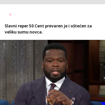
Katarina
AUTOR
0
Bojović
Slavni reper 50 Cent prevaren je i oštećen za
veliku sumu novca.