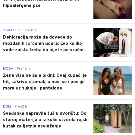
hipoalergene pse
0
ZDRAVLJE
Pre 15 h
|
Dehidracija može da dovede do
moždanih i srčanih udara: Evo koliko
vode zaista treba da pijete po vrućini
0
MODA
Pre 15 h
|
Žene više ne žele bikini: Ovaj kupaći je
hit, sakriva stomak, a nosi se i poslije
mora uz suknje i pantalone
0
DOM
Pre 21 h
|
Šveđanka napravila tuš u dvorištu: Od
starog materijala iz kuće stvorila rajski
kutak za ljetnje osvježenje