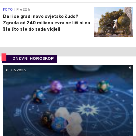
0
FOTO
Pre 22 h
|
Da li se gradi novo svjetsko čudo?
Zgrada od 240 miliona evra ne liči ni na
šta što ste do sada vidjeli
DNEVNI HOROSKOP
0
03.06.2026.