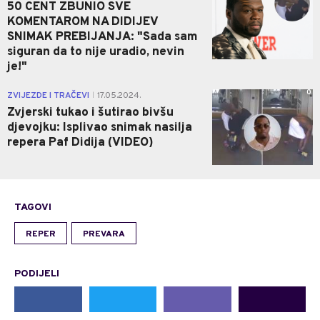
50 CENT ZBUNIO SVE
KOMENTAROM NA DIDIJEV
SNIMAK PREBIJANJA: "Sada sam
siguran da to nije uradio, nevin
je!"
0
ZVIJEZDE I TRAČEVI
17.05.2024.
|
Zvjerski tukao i šutirao bivšu
djevojku: Isplivao snimak nasilja
repera Paf Didija (VIDEO)
TAGOVI
REPER
PREVARA
PODIJELI