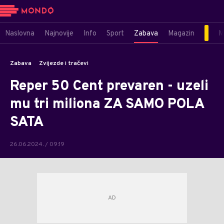
Naslovna
Najnovije
Info
Sport
Zabava
Magazin
M
Zabava
Zvijezde i tračevi
Reper 50 Cent prevaren - uzeli
mu tri miliona ZA SAMO POLA
SATA
26.06.2024. / 09:19