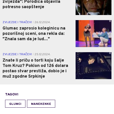
zvijezda": Porodica objavila
potresno saopštenje
0
ZVIJEZDE I TRAČEVI
26.12.2024.
|
Glumac zaprosio koleginicu na
pozorišnoj sceni, ona rekla da:
"Znala sam da je lud..."
0
ZVIJEZDE I TRAČEVI
25.12.2024.
|
Znate li priču o torti koju šalje
Tom Kruz? Poklon od 126 dolara
postao stvar prestiža, dobio je i
muž zgodne Srpkinje
TAGOVI
GLUMCI
MANEKENKE