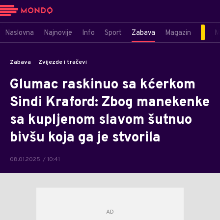
Naslovna
Najnovije
Info
Sport
Zabava
Magazin
M
Zabava
Zvijezde i tračevi
Glumac raskinuo sa kćerkom
Sindi Kraford: Zbog manekenke
sa kupljenom slavom šutnuo
bivšu koja ga je stvorila
08.01.2025. / 10:41