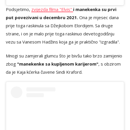
Podsjetimo,
zvijezda filma "Elvis"
i manekenka su prvi
put povezivani u decembru 2021.
Ona je mjesec dana
prije toga raskinula sa Džejkobom Elordijem. Sa druge
strane, i on je malo prije toga raskinuo devetogodišnju
vezu sa Vanesom Hadžins koja ga je praktično "izgradila".
Mnogi su zamjerali glumcu što je bivšu tako brzo zamijenio
zbog
"manekenke sa kupljenom karijerom"
, s obzirom
da je Kaja kćerka čuvene Sindi Kraford.