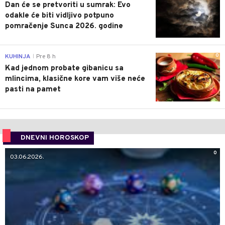
Dan će se pretvoriti u sumrak: Evo
odakle će biti vidljivo potpuno
pomračenje Sunca 2026. godine
0
KUHINJA
Pre 8 h
|
Kad jednom probate gibanicu sa
mlincima, klasične kore vam više neće
pasti na pamet
DNEVNI HOROSKOP
0
03.06.2026.