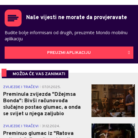
Naše vijesti ne morate da provjeravate
Budite bolje informisani od drugih, preuzmite Mondo mobilnu
aplikaciju
PREUZMI APLIKACIJU
MOŽDA ĆE VAS ZANIMATI
0
ZVIJEZDE I TRAČEVI
07.01.2025.
|
Preminula zvijezda "Džejmsa
Bonda": Bivši računovođa
slučajno postao glumac, a onda
se svijet u njega zaljubio
0
ZVIJEZDE I TRAČEVI
31.12.2024.
|
Preminuo glumac iz "Ratova