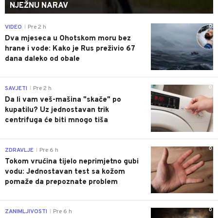
NJEŽNU NARAV
0
VIDEO
Pre 2 h
|
Dva mjeseca u Ohotskom moru bez
hrane i vode: Kako je Rus preživio 67
dana daleko od obale
0
SAVJETI
Pre 2 h
|
Da li vam veš-mašina "skače" po
kupatilu? Uz jednostavan trik
centrifuga će biti mnogo tiša
0
ZDRAVLJE
Pre 6 h
|
Tokom vrućina tijelo neprimjetno gubi
vodu: Jednostavan test sa kožom
pomaže da prepoznate problem
0
ZANIMLJIVOSTI
Pre 6 h
|