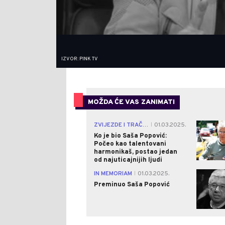
IZVOR: PINK TV
MOŽDA ĆE VAS ZANIMATI
ZVIJEZDE I TRAČEVI
01.03.2025.
|
Ko je bio Saša Popović:
Počeo kao talentovani
harmonikaš, postao jedan
od najuticajnijih ljudi
IN MEMORIAM
01.03.2025.
|
Preminuo Saša Popović