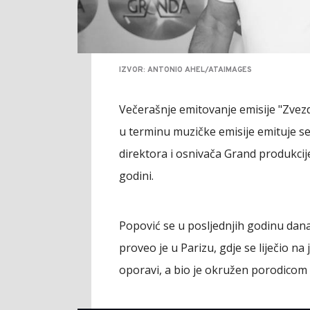
IZVOR: ANTONIO AHEL/ATAIMAGES
Večerašnje emitovanje emisije "Zvezd
u terminu muzičke emisije emituje se
direktora i osnivača Grand produkcij
godini.
Popović se u posljednjih godinu dan
proveo je u Parizu, gdje se liječio na 
oporavi, a bio je okružen porodicom i 