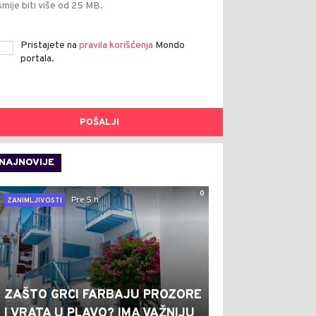
smije biti više od 25 MB.
Pristajete na
pravila korišćenja
Mondo
portala.
POŠALJI
NAJNOVIJE
0
Pre 5 h
ZANIMLJIVOSTI
ZAŠTO GRCI FARBAJU PROZORE
I VRATA U PLAVO? IMA VAŽNIJU