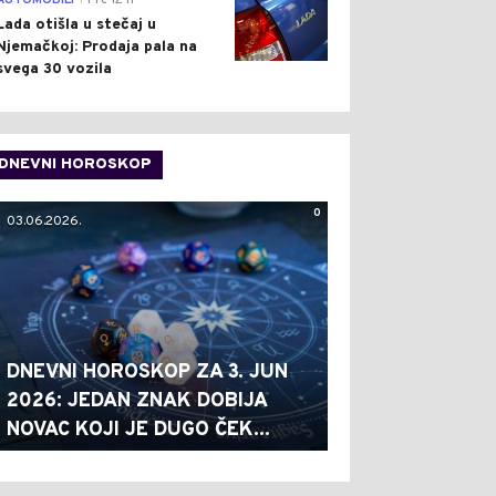
AUTOMOBILI
Pre 12 h
Lada otišla u stečaj u
Njemačkoj: Prodaja pala na
svega 30 vozila
DNEVNI HOROSKOP
0
03.06.2026.
DNEVNI HOROSKOP ZA 3. JUN
2026: JEDAN ZNAK DOBIJA
NOVAC KOJI JE DUGO ČEK...