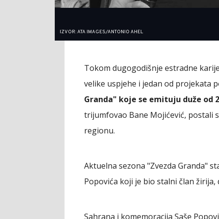
IZVOR: ATA IMAGES/ANTONIO AHEL
Tokom dugogodišnje estradne karijer
velike uspjehe i jedan od projekata 
Granda" koje se emituju duže od 
trijumfovao Bane Mojićević, postali 
regionu.
Aktuelna sezona "Zvezda Granda" sta
Popovića koji je bio stalni član žir
Sahrana i komemoracija Saše Popovi