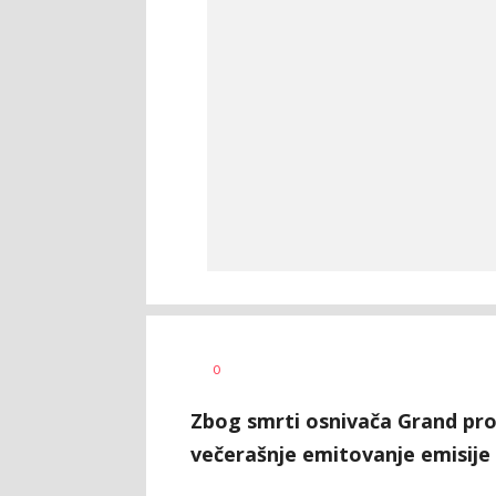
Milutin
AUTOR
0
Vujičić
Zbog smrti osnivača Grand pro
večerašnje emitovanje emisije