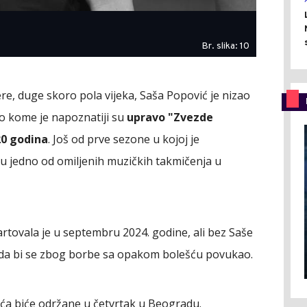
Br. slika: 10
e, duge skoro pola vijeka, Saša Popović je nizao
po kome je napoznatiji su
upravo "Zvezde
20 godina
. Još od prve sezone u kojoj je
su jedno od omiljenih muzičkih takmičenja u
rtovala je u septembru 2024. godine, ali bez Saše
ija, da bi se zbog borbe sa opakom bolešću povukao.
ća biće održane u četvrtak u Beogradu.