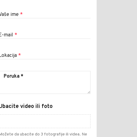
Vaše ime
*
E-mail
*
Lokacija
*
Ubacite video ili foto
Možete da ubacite do 3 fotografije ili videa. Ne