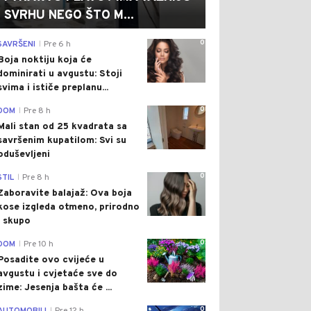
SVRHU NEGO ŠTO M...
0
SAVRŠENI
Pre 6 h
|
Boja noktiju koja će
dominirati u avgustu: Stoji
svima i ističe preplanu...
0
DOM
Pre 8 h
|
Mali stan od 25 kvadrata sa
savršenim kupatilom: Svi su
oduševljeni
0
STIL
Pre 8 h
|
Zaboravite balajaž: Ova boja
kose izgleda otmeno, prirodno
i skupo
0
DOM
Pre 10 h
|
Posadite ovo cvijeće u
avgustu i cvjetaće sve do
zime: Jesenja bašta će ...
0
|