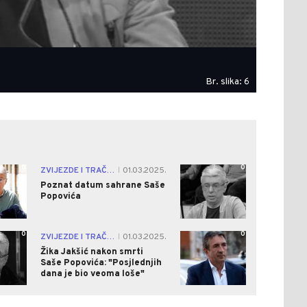
Br. slika: 6
0
0
ZVIJEZDE I TRAČEVI
01.03.2025.
|
Poznat datum sahrane Saše
Popovića
0
0
ZVIJEZDE I TRAČEVI
01.03.2025.
|
Žika Jakšić nakon smrti
Saše Popovića: "Posjlednjih
dana je bio veoma loše"