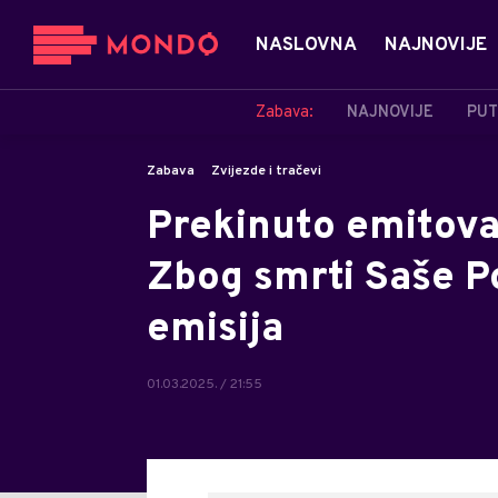
NASLOVNA
NAJNOVIJE
Zabava:
NAJNOVIJE
PUT
Zabava
Zvijezde i tračevi
Prekinuto emitova
Zbog smrti Saše Po
emisija
01.03.2025. / 21:55