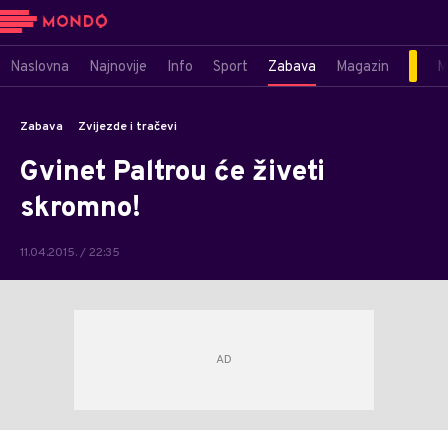
Naslovna
Najnovije
Info
Sport
Zabava
Magazin
M
Zabava
Zvijezde i tračevi
Gvinet Paltrou će živeti
skromno!
11.04.2015. / 22:35