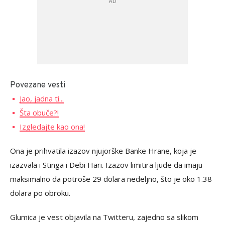
Povezane vesti
Jao, jadna ti...
Šta obuče?!
Izgledajte kao ona!
Ona je prihvatila izazov njujorške Banke Hrane, koja je
izazvala i Stinga i Debi Hari. Izazov limitira ljude da imaju
maksimalno da potroše 29 dolara nedeljno, što je oko 1.38
dolara po obroku.
Glumica je vest objavila na Twitteru, zajedno sa slikom