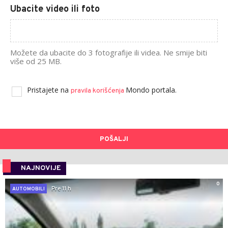
Ubacite video ili foto
Možete da ubacite do 3 fotografije ili videa. Ne smije biti
više od 25 MB.
Pristajete na
Mondo portala.
pravila korišćenja
POŠALJI
NAJNOVIJE
0
Pre 11 h
AUTOMOBILI