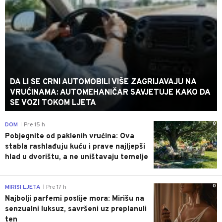
DA LI SE CRNI AUTOMOBILI VIŠE ZAGRIJAVAJU NA
VRUĆINAMA: AUTOMEHANIČAR SAVJETUJE KAKO DA
SE VOZI TOKOM LJETA
0
DOM
Pre 15 h
|
Pobjegnite od paklenih vrućina: Ova
stabla rashlađuju kuću i prave najljepši
hlad u dvorištu, a ne uništavaju temelje
0
MIRISI LJETA
Pre 17 h
|
Najbolji parfemi poslije mora: Mirišu na
senzualni luksuz, savršeni uz preplanuli
ten