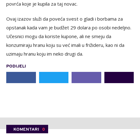
povrća koje je kupila za taj novac.
Ovaj izazov služi da poveća svest o gladi i borbama za
opstanak kada vam je budžet 29 dolara po osobi nedeljno.
Učesnici mogu da koriste kupone, ali ne smeju da
konzumiraju hranu koju su već imali u frižideru, kao ni da
uzimaju hranu koju im neko drugi da.
PODIJELI
KOMENTARI
0