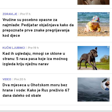
0
ZDRAVLJE
Pre 17 h
|
Vrućine su posebno opasne za
najmlađe: Pedijatar objašnjava kako da
prepoznate prve znake pregrijavanja
kod djece
0
KUĆNI LJUBIMCI
Pre 19 h
|
Kad ih ugledaju, mnogi se sklone u
stranu: 5 rasa pasa koje iza moćnog
izgleda kriju nježnu narav
0
VIDEO
Pre 20 h
|
Dva mjeseca u Ohotskom moru bez
hrane i vode: Kako je Rus preživio 67
dana daleko od obale