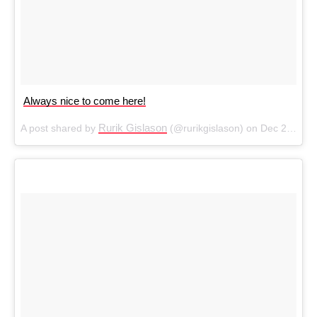
Always nice to come here!
Rurik Gislason
A post shared by
(@rurikgislason) on
Dec 22, 2017 at 9:33am PST