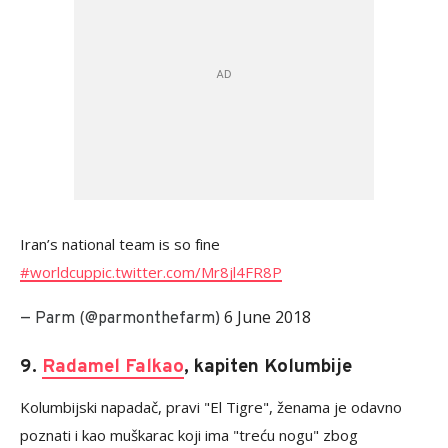
Iran’s national team is so fine
#worldcup
pic.twitter.com/Mr8jl4FR8P
6 June 2018
— Parm (@parmonthefarm)
9.
Radamel Falkao
, kapiten Kolumbije
Kolumbijski napadač, pravi "El Tigre", ženama je odavno
poznati i kao muškarac koji ima "treću nogu" zbog