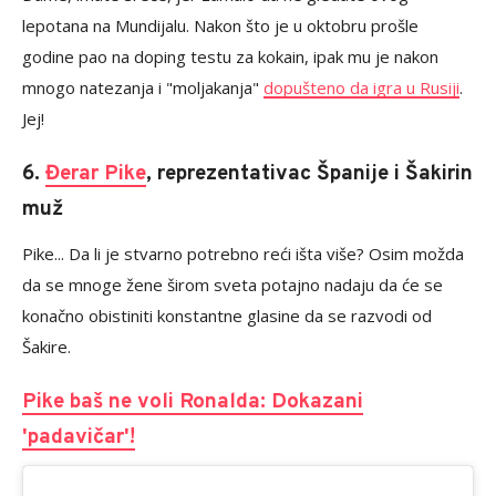
lepotana na Mundijalu. Nakon što je u oktobru prošle
godine pao na doping testu za kokain, ipak mu je nakon
mnogo natezanja i "moljakanja"
dopušteno da igra u Rusiji
.
Jej!
6.
Đerar Pike
, reprezentativac Španije i Šakirin
muž
Pike... Da li je stvarno potrebno reći išta više? Osim možda
da se mnoge žene širom sveta potajno nadaju da će se
konačno obistiniti konstantne glasine da se razvodi od
Šakire.
Pike baš ne voli Ronalda: Dokazani
'padavičar'!