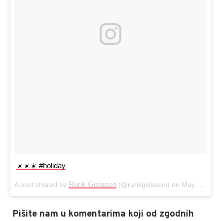
☀️☀️☀️️ #holiday
Rurik Gislason
A post shared by
(@rurikgislason) on
May 24, 2017 at 12:28am PDT
Pišite nam u komentarima koji od zgodnih