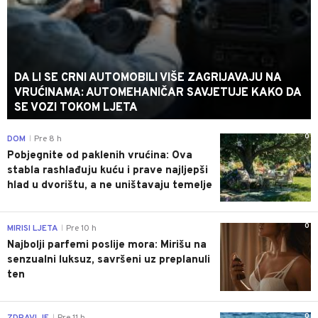
DA LI SE CRNI AUTOMOBILI VIŠE ZAGRIJAVAJU NA
VRUĆINAMA: AUTOMEHANIČAR SAVJETUJE KAKO DA
SE VOZI TOKOM LJETA
0
DOM
Pre 8 h
|
Pobjegnite od paklenih vrućina: Ova
stabla rashlađuju kuću i prave najljepši
hlad u dvorištu, a ne uništavaju temelje
0
MIRISI LJETA
Pre 10 h
|
Najbolji parfemi poslije mora: Mirišu na
senzualni luksuz, savršeni uz preplanuli
ten
0
|