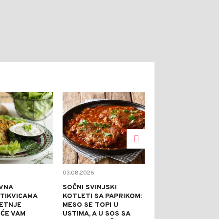
0
0
03.08.2026.
02.08.2026.
VNA
SOČNI SVINJSKI
KAPRI TORTA 
 TIKVICAMA
KOTLETI SA PAPRIKOM:
NE PEČE: IDEA
JETNJE
MESO SE TOPI U
SVEČANE PRILI
 ĆE VAM
USTIMA, A U SOS SA
PRAZNI TANJI