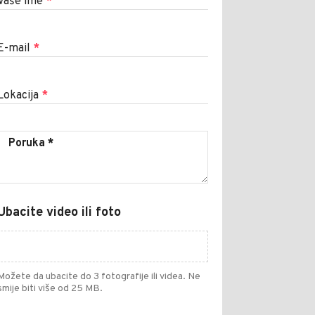
Vaše ime
*
E-mail
*
Lokacija
*
Ubacite video ili foto
Možete da ubacite do 3 fotografije ili videa. Ne
smije biti više od 25 MB.