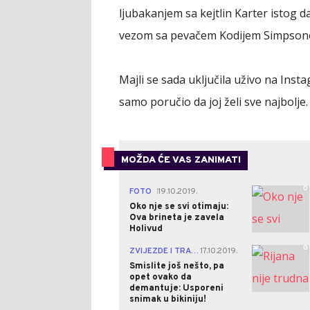
ljubakanjem sa kejtlin Karter istog d
vezom sa pevačem Kodijem Simpson
Majli se sada uključila uživo na Insta
samo poručio da joj želi sve najbolje.
MOŽDA ĆE VAS ZANIMATI
0
FOTO
19.10.2019.
|
Oko nje se svi otimaju:
Ova brineta je zavela
Holivud
0
ZVIJEZDE I TRAČEVI
17.10.2019.
|
Smislite još nešto, pa
opet ovako da
demantuje: Usporeni
snimak u bikiniju!