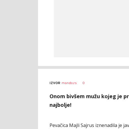
0
IZVOR
mondo.rs
Onom bivšem mužu kojeg je pre
najbolje!
Pevačica Majli Sajrus iznenadila je 