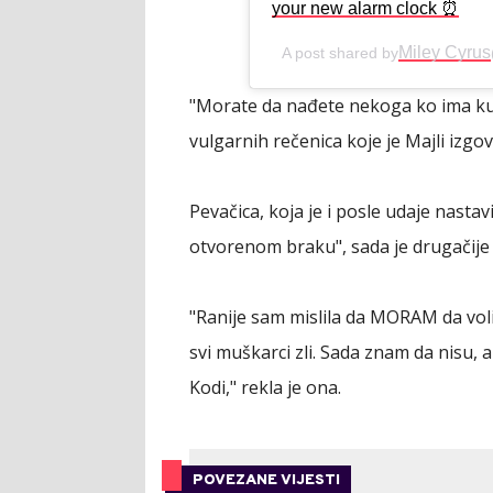
your new alarm clock ⏰
Miley Cyrus
A post shared by
"Morate da nađete nekoga ko ima ku*
vulgarnih rečenica koje je Majli izgo
Pevačica, koja je i posle udaje nastavi
otvorenom braku", sada je drugačije 
"Ranije sam mislila da MORAM da voli
svi muškarci zli. Sada znam da nisu, al
Kodi," rekla je ona.
POVEZANE VIJESTI