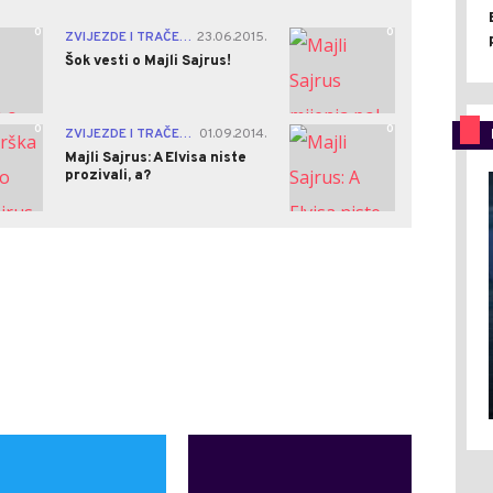
0
0
ZVIJEZDE I TRAČEVI
23.06.2015.
|
Šok vesti o Majli Sajrus!
0
0
ZVIJEZDE I TRAČEVI
01.09.2014.
|
Majli Sajrus: A Elvisa niste
prozivali, a?