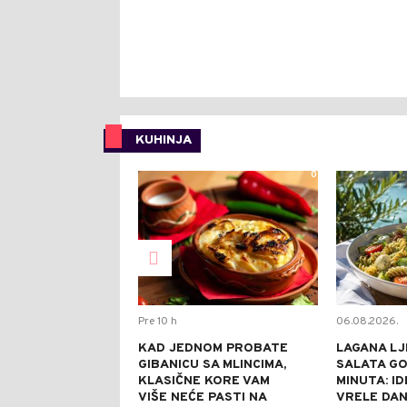
KUHINJA
0
Pre 10 h
06.08.2026.
KAD JEDNOM PROBATE
LAGANA LJ
GIBANICU SA MLINCIMA,
SALATA GO
KLASIČNE KORE VAM
MINUTA: I
VIŠE NEĆE PASTI NA
VRELE DA