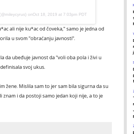
(@mileycyrus) on
Oct 18, 2019 at 7:03pm PDT
ac ali nije ku*ac od čoveka," samo je jedna od
vorila u svom "obraćanju javnosti".
la da ubeđuje javnost da "voli oba pola i živi u
definisala svoj ukus.
m žene. Mislila sam to jer sam bila sigurna da su
i znam i da postoji samo jedan koji nije, a to je