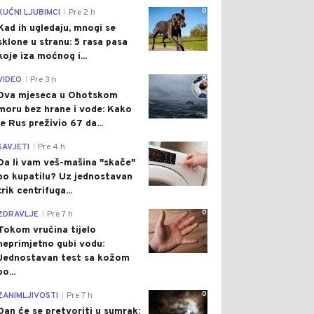
0
KUĆNI LJUBIMCI
Pre 2 h
|
Kad ih ugledaju, mnogi se
sklone u stranu: 5 rasa pasa
koje iza moćnog i...
0
VIDEO
Pre 3 h
|
Dva mjeseca u Ohotskom
moru bez hrane i vode: Kako
je Rus preživio 67 da...
0
SAVJETI
Pre 4 h
|
Da li vam veš-mašina "skače"
po kupatilu? Uz jednostavan
trik centrifuga...
0
ZDRAVLJE
Pre 7 h
|
Tokom vrućina tijelo
neprimjetno gubi vodu:
Jednostavan test sa kožom
po...
0
ZANIMLJIVOSTI
Pre 7 h
|
Dan će se pretvoriti u sumrak: