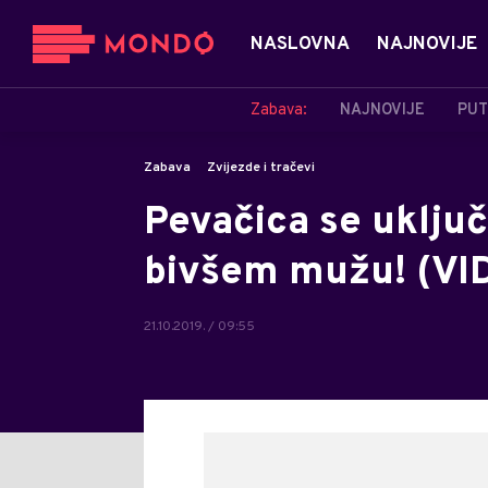
NASLOVNA
NAJNOVIJE
Zabava:
NAJNOVIJE
PUT
Zabava
Zvijezde i tračevi
Pevačica se uključ
bivšem mužu! (VI
21.10.2019. / 09:55