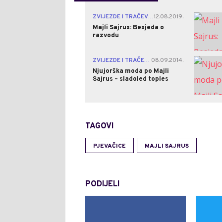
ZVIJEZDE I TRAČEVI
12.08.2019.
|
Majli Sajrus: Besjeda o
razvodu
ZVIJEZDE I TRAČEVI
08.09.2014.
|
Njujorška moda po Majli
Sajrus – sladoled toples
TAGOVI
PJEVAČICE
MAJLI SAJRUS
PODIJELI