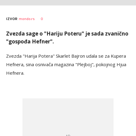
0
IZVOR
mondo.rs
Zvezda sage o "Hariju Poteru" je sada zvanično
"gospođa Hefner".
Zvezda "Harija Potera" Skarlet Bajron udala se za Kupera
Hefnera, sina osnivača magazina "Plejboj", pokojnog Hjua
Hefnera.