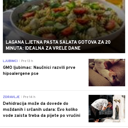
LAGANA LJETNA PASTA SALATA GOTOVA ZA 20
MINUTA: IDEALNA ZA VRELE DANE
0
LJUBIMCI
Pre 13 h
|
GMO ljubimac: Naučnici razvili prve
hipoalergene pse
0
ZDRAVLJE
Pre 14 h
|
Dehidracija može da dovede do
moždanih i srčanih udara: Evo koliko
vode zaista treba da pijete po vrućini