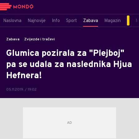
Naslovna
Najnovije
Info
Sport
Zabava
Magazin
M
Zabava
Zvijezde i tračevi
Glumica pozirala za "Plejboj"
pa se udala za naslednika Hjua
Hefnera!
05.11.2019. / 19:02