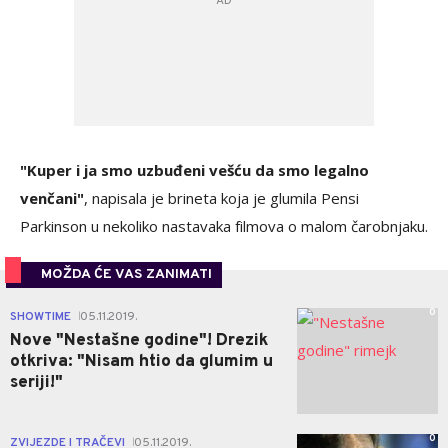
"Kuper i ja smo uzbuđeni vešću da smo legalno
venčani"
, napisala je brineta koja je glumila Pensi
Parkinson u nekoliko nastavaka filmova o malom čarobnjaku.
MOŽDA ĆE VAS ZANIMATI
0
SHOWTIME
05.11.2019.
|
Nove "Nestašne godine"! Drezik
otkriva: "Nisam htio da glumim u
seriji!"
0
ZVIJEZDE I TRAČEVI
05.11.2019.
|