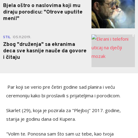
Bjela oštro o naslovima koji mu
diraju porodicu: "Otrove uputite
meni!"
0
STIL
05.11.2019.
|
Zbog "druženja" sa ekranima
deca sve kasnije nauče da govore
i čitaju
Par koji se verio pre četiri godine sad planira i veću
ceremoniju kako bi proslavili s prijateljima i porodicom.
Skarlet (29), koja je pozirala za "Plejboj" 2017. godine,
starija je godinu dana od Kupera.
"Volim te. Ponosna sam što sam uz tebe, kao tvoja