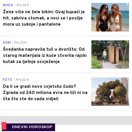
0
MODA
Pre 14 h
|
Žene više ne žele bikini: Ovaj kupaći je
hit, sakriva stomak, a nosi se i poslije
mora uz suknje i pantalone
0
DOM
Pre 21 h
|
Šveđanka napravila tuš u dvorištu: Od
starog materijala iz kuće stvorila rajski
kutak za ljetnje osvježenje
0
FOTO
Pre 22 h
|
Da li se gradi novo svjetsko čudo?
Zgrada od 240 miliona evra ne liči ni na
šta što ste do sada vidjeli
DNEVNI HOROSKOP