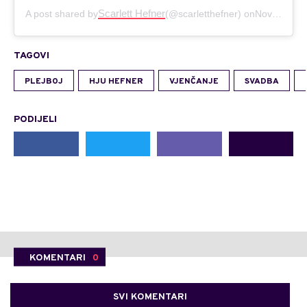
Scarlett Hefner
A post shared by
(@scarletthefner) on
Nov 4, 2019 at 11:35am PST
TAGOVI
PLEJBOJ
HJU HEFNER
VJENČANJE
SVADBA
PODIJELI
KOMENTARI
0
SVI KOMENTARI