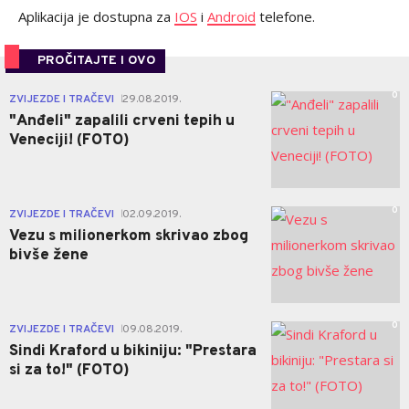
Aplikacija je dostupna za
IOS
i
Android
telefone.
PROČITAJTE I OVO
0
ZVIJEZDE I TRAČEVI
29.08.2019.
|
"Anđeli" zapalili crveni tepih u
Veneciji! (FOTO)
0
ZVIJEZDE I TRAČEVI
02.09.2019.
|
Vezu s milionerkom skrivao zbog
bivše žene
0
ZVIJEZDE I TRAČEVI
09.08.2019.
|
Sindi Kraford u bikiniju: "Prestara
si za to!" (FOTO)