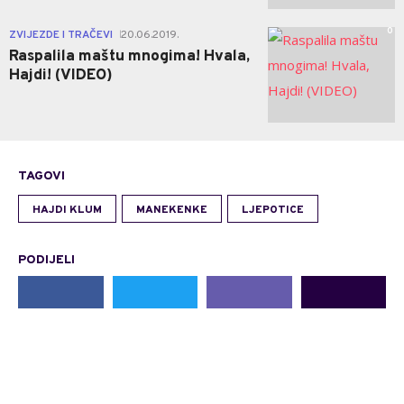
0
ZVIJEZDE I TRAČEVI
20.06.2019.
|
Raspalila maštu mnogima! Hvala,
Hajdi! (VIDEO)
TAGOVI
HAJDI KLUM
MANEKENKE
LJEPOTICE
PODIJELI