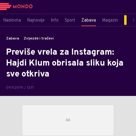
Naslovna
Najnovije
Info
Sport
Zabava
Magazin
M
Zabava
Zvijezde i tračevi
Previše vrela za Instagram:
Hajdi Klum obrisala sliku koja
sve otkriva
09.11.2019. / 12:17