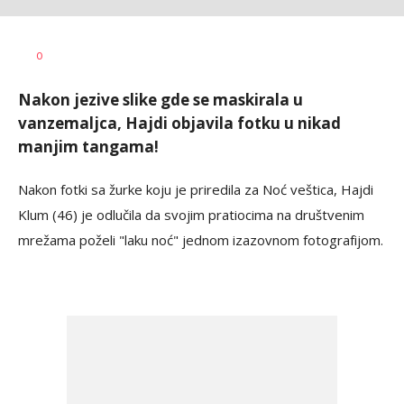
w
AUTOR
0
rs
Nakon jezive slike gde se maskirala u
vanzemaljca, Hajdi objavila fotku u nikad
manjim tangama!
Nakon fotki sa žurke koju je priredila za Noć veštica, Hajdi
Klum (46) je odlučila da svojim pratiocima na društvenim
mrežama poželi "laku noć" jednom izazovnom fotografijom.