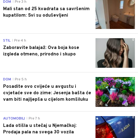
0
DOM
Pre 3 h
|
Mali stan od 25 kvadrata sa savršenim
kupatilom: Svi su oduševljeni
0
STIL
Pre 4 h
|
Zaboravite balajaž: Ova boja kose
izgleda otmeno, prirodno i skupo
0
DOM
Pre 5 h
|
Posadite ovo cvijeće u avgustu i
cvjetaće sve do zime: Jesenja bašta će
vam biti najljepša u cijelom komšiluku
0
AUTOMOBILI
Pre 7 h
|
Lada otišla u stečaj u Njemačkoj:
Prodaja pala na svega 30 vozila