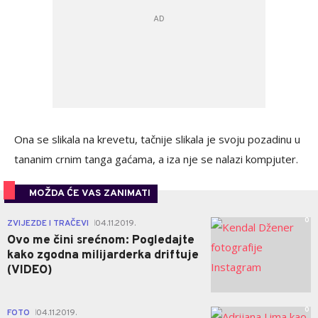
Ona se slikala na krevetu, tačnije slikala je svoju pozadinu u
tananim crnim tanga gaćama, a iza nje se nalazi kompjuter.
MOŽDA ĆE VAS ZANIMATI
0
ZVIJEZDE I TRAČEVI
04.11.2019.
|
Ovo me čini srećnom: Pogledajte
kako zgodna milijarderka driftuje
(VIDEO)
0
FOTO
04.11.2019.
|