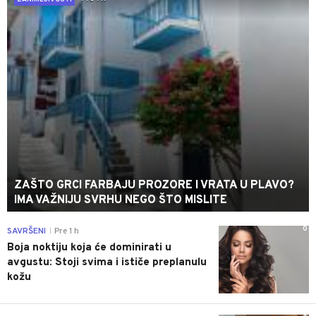
ZAŠTO GRCI FARBAJU PROZORE I VRATA U PLAVO?
IMA VAŽNIJU SVRHU NEGO ŠTO MISLITE
0
SAVRŠENI
Pre 1 h
|
Boja noktiju koja će dominirati u
avgustu: Stoji svima i ističe preplanulu
kožu