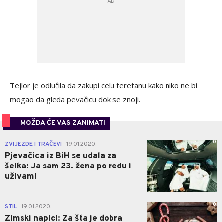
Tejlor je odlučila da zakupi celu teretanu kako niko ne bi
mogao da gleda pevačicu dok se znoji.
MOŽDA ĆE VAS ZANIMATI
0
ZVIJEZDE I TRAČEVI
19.01.2020.
|
Pjevačica iz BiH se udala za
šeika: Ja sam 23. žena po redu i
uživam!
0
STIL
19.01.2020.
|
Zimski napici: Za šta je dobra