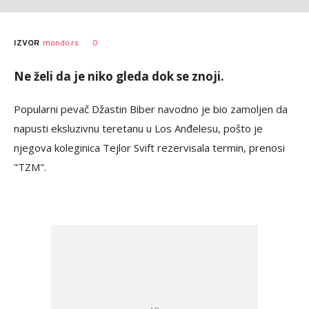
0
IZVOR
mondo.rs
Ne želi da je niko gleda dok se znoji.
Popularni pevač Džastin Biber navodno je bio zamoljen da
napusti eksluzivnu teretanu u Los Anđelesu, pošto je
njegova koleginica Tejlor Svift rezervisala termin, prenosi
"TZM".