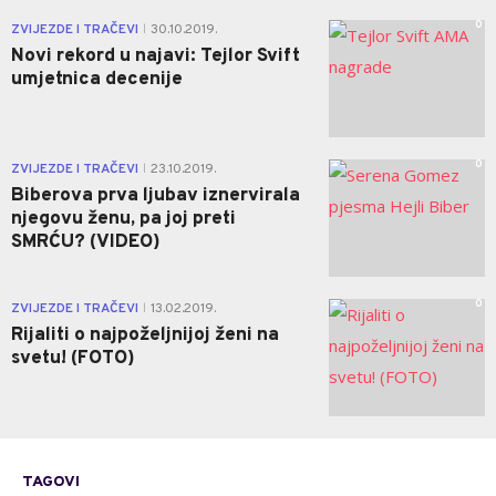
0
ZVIJEZDE I TRAČEVI
30.10.2019.
|
Novi rekord u najavi: Tejlor Svift
umjetnica decenije
0
ZVIJEZDE I TRAČEVI
23.10.2019.
|
Biberova prva ljubav iznervirala
njegovu ženu, pa joj preti
SMRĆU? (VIDEO)
0
ZVIJEZDE I TRAČEVI
13.02.2019.
|
Rijaliti o najpoželjnijoj ženi na
svetu! (FOTO)
TAGOVI