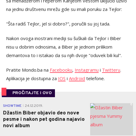
sa menadžerom i reperom Kanjeom Vestom uključio uživo
na jednu društvenu mrežu gde su imali poruku za Tejlor:
"Šta radiš Tejlor, jel si dobro?", poručili su joj tada.
Nakon ovoga inostrani mediji su šuškali da Tejlor i Biber
nisu u dobrim odnosima, a Biber je jednom prilikom
demantova to i istakao da su njih dvoje "oduvek bili kul".
Pratite Mondo.ba na
Facebooku
,
Instagramu
i
Twitteru
.
Aplikacija je dostupna za
IOS
i
Android
telefone.
PROČITAJTE I OVO
0
SHOWTIME
24.12.2019.
|
Džastin Biber objavio deo nove
pesme i nakon pet godina najavio
novi album