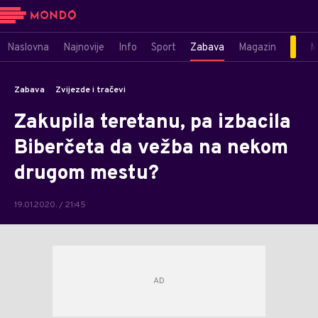
Naslovna
Najnovije
Info
Sport
Zabava
Magazin
M
Zabava
Zvijezde i tračevi
Zakupila teretanu, pa izbacila
Biberčeta da vežba na nekom
drugom mestu?
19.01.2020. / 21:45