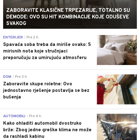
ZABORAVITE KLASIČNE TRPEZARIJE, TOTALNO SU
DEMODE: OVO SU HIT KOMBINACIJE KOJE ODUŠEVE
SVAKOG
0
ENTERIJER
Pre 2 h
|
Spavaća soba treba da miriše ovako: 5
mirisnih nota koje stručnjaci
preporučuju za umirujuću atmosferu
0
DOM
Pre 3 h
|
Zaboravite skupe roletne: Ovo
jednostavno rješenje postavlja se bez
bušenja
0
AUTOMOBILI
Pre 4 h
|
Kako ohladiti automobil dvostruko
brže: Zbog jedne greške klima ne može
da rashladi kabinu