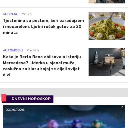
0
KUHINJA
Pre 5 h
|
Tjestenina sa pestom, čeri paradajzom
i mocarelom: Ljetni ručak gotov za 20
minuta
0
AUTOMOBILI
Pre 14 h
|
Kako je Berta Benc oblikovala istoriju
Mercedesa? Liderka u sjenci muža,
zaslužna za klasu kojoj se cijeli svijet
divi
DNEVNI HOROSKOP
0
03.06.2026.