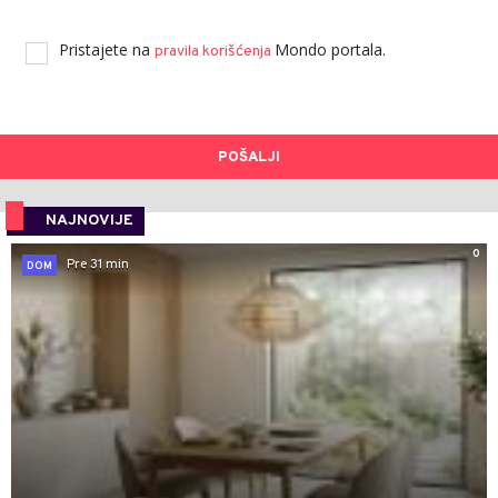
Pristajete na
Mondo portala.
pravila korišćenja
POŠALJI
NAJNOVIJE
0
Pre 31 min
DOM