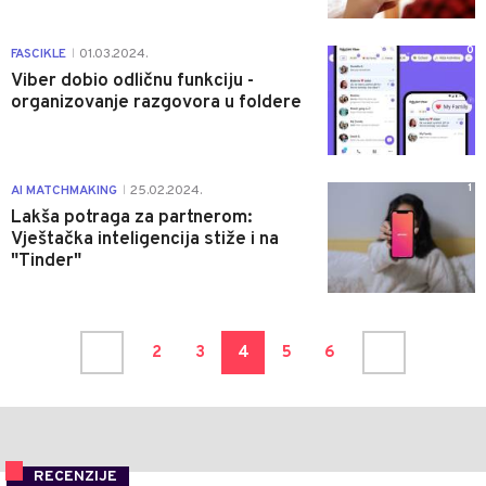
0
FASCIKLE
01.03.2024.
|
Viber dobio odličnu funkciju -
organizovanje razgovora u foldere
1
AI MATCHMAKING
25.02.2024.
|
Lakša potraga za partnerom:
Vještačka inteligencija stiže i na
"Tinder"
2
3
4
5
6
RECENZIJE