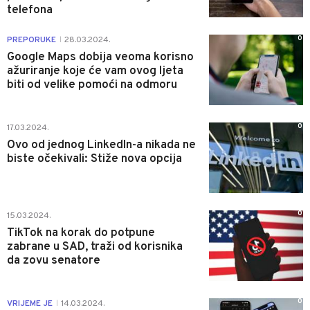
telefona
0
PREPORUKE
28.03.2024.
|
Google Maps dobija veoma korisno
ažuriranje koje će vam ovog ljeta
biti od velike pomoći na odmoru
0
17.03.2024.
Ovo od jednog LinkedIn-a nikada ne
biste očekivali: Stiže nova opcija
0
15.03.2024.
TikTok na korak do potpune
zabrane u SAD, traži od korisnika
da zovu senatore
0
VRIJEME JE
14.03.2024.
|