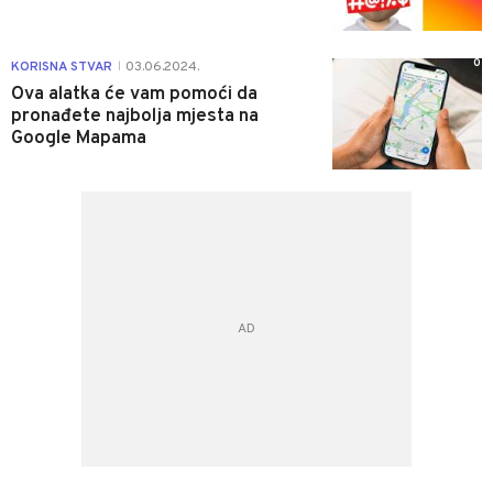
0
KORISNA STVAR
03.06.2024.
|
Ova alatka će vam pomoći da
pronađete najbolja mjesta na
Google Mapama