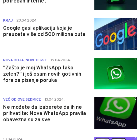
potreban internet
0
KRAJ
23.04.2024.
|
Google gasi aplikaciju koja je
preuzeta više od 500 miliona puta
0
NOVA BOJA, NOVI TEKST
19.04.2024.
|
"Zašto je moj WhatsApp tako
zelen?" i još osam novih gotivnih
fora za pisanje poruka
0
VEĆ OD OVE SEDMICE
13.04.2024.
|
Ne možete da izaberete da ih ne
prihvatite: Nova WhatsApp pravila
obavezna su za sve
0
10.04.2024.