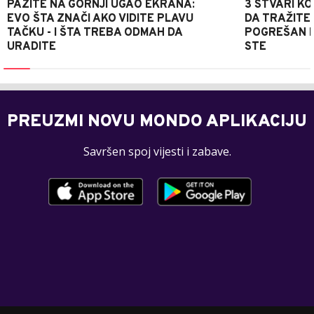
PAZITE NA GORNJI UGAO EKRANA:
3 STVARI KO
EVO ŠTA ZNAČI AKO VIDITE PLAVU
DA TRAŽITE
TAČKU - I ŠTA TREBA ODMAH DA
POGREŠAN P
URADITE
STE
PREUZMI NOVU MONDO APLIKACIJU
Savršen spoj vijesti i zabave.