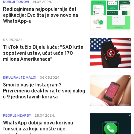
0
DUBLJI TONOVI
14.05.2024.
|
Redizajnirana najpopularnija čet
aplikacija: Evo šta je sve novo na
WhatsApp-u
0
08.05.2024.
TikTok tužio Bijelu kuću: "SAD krše
sopstveni ustav, ućutkaće 170
miliona Amerikanaca"
0
ISKULIRAJTE MALO!
06.05.2024.
|
Smorio vas je Instagram?
Privremeno deaktivirajte svoj nalog
u 9 jednostavnih koraka
0
PEOPLE NEARBY
25.04.2024.
|
WhatsApp dobija novu korisnu
funkciju za koju uopšte nije