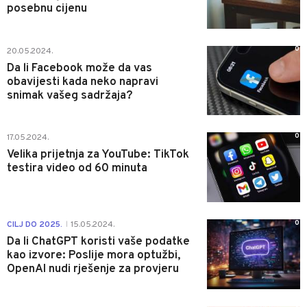
posebnu cijenu
0
20.05.2024.
Da li Facebook može da vas
obavijesti kada neko napravi
snimak vašeg sadržaja?
0
17.05.2024.
Velika prijetnja za YouTube: TikTok
testira video od 60 minuta
0
CILJ DO 2025.
15.05.2024.
|
Da li ChatGPT koristi vaše podatke
kao izvore: Poslije mora optužbi,
OpenAI nudi rješenje za provjeru