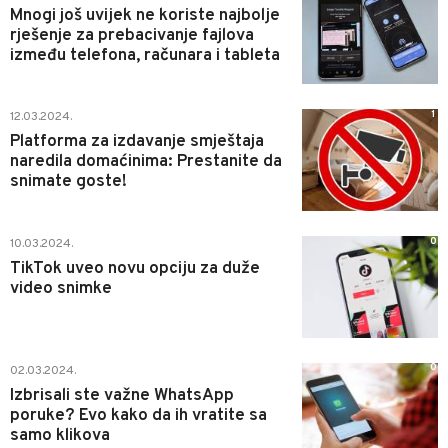
Mnogi još uvijek ne koriste najbolje
rješenje za prebacivanje fajlova
između telefona, računara i tableta
1
12.03.2024.
Platforma za izdavanje smještaja
naredila domaćinima: Prestanite da
snimate goste!
0
10.03.2024.
TikTok uveo novu opciju za duže
video snimke
0
02.03.2024.
Izbrisali ste važne WhatsApp
poruke? Evo kako da ih vratite sa
samo klikova