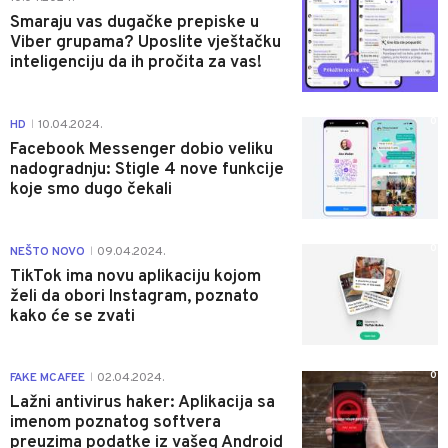
Smaraju vas dugačke prepiske u
Viber grupama? Uposlite vještačku
inteligenciju da ih pročita za vas!
0
HD
10.04.2024.
|
Facebook Messenger dobio veliku
nadogradnju: Stigle 4 nove funkcije
koje smo dugo čekali
0
NEŠTO NOVO
09.04.2024.
|
TikTok ima novu aplikaciju kojom
želi da obori Instagram, poznato
kako će se zvati
0
FAKE MCAFEE
02.04.2024.
|
Lažni antivirus haker: Aplikacija sa
imenom poznatog softvera
preuzima podatke iz vašeg Android