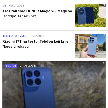
0
V6
05.07.2026.
|
Testirali smo HONOR Magic V6: Magično
izdržljiv, tanak i brz
0
TELEFOTO ZVIJER
01.07.2026.
|
Xiaomi 17T na testu: Telefon koji krije
"keca u rukavu"
0
04.06.2026.
T SERIJA