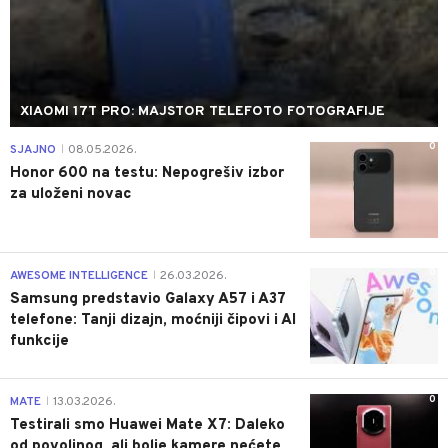
XIAOMI 17T PRO: MAJSTOR TELEFOTO FOTOGRAFIJE
0
SJAJNO
08.05.2026.
|
Honor 600 na testu: Nepogrešiv izbor
za uloženi novac
0
AWESOME INTELLIGENCE
26.03.2026.
|
Samsung predstavio Galaxy A57 i A37
telefone: Tanji dizajn, moćniji čipovi i AI
funkcije
0
MATE
13.03.2026.
|
Testirali smo Huawei Mate X7: Daleko
od povoljnog, ali bolje kamere nećete