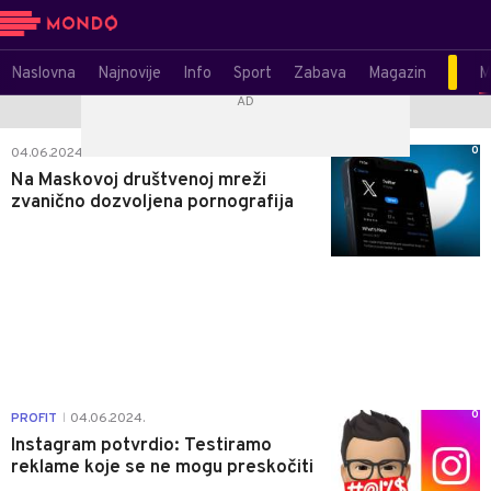
Naslovna
Najnovije
Info
Sport
Zabava
Magazin
M
0
04.06.2024.
Na Maskovoj društvenoj mreži
zvanično dozvoljena pornografija
0
PROFIT
04.06.2024.
|
Instagram potvrdio: Testiramo
reklame koje se ne mogu preskočiti