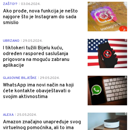
0
ZAŠTO!?
03.06.2024.
|
Ako prođe, nova funkcija je nešto
najgore što je Instagram do sada
smislio
0
UBRZANO
29.05.2024.
|
I tiktokeri tužili Bijelu kuću,
određen raspored saslušanja
prigovora na moguću zabranu
aplikacije
0
GLASOVNE BILJEŠKE
29.05.2024.
|
WhatsApp ima novi način na koji
ćete kontakte obavještavati o
svojim aktivnostima
0
ALEXA
25.05.2024.
|
Amazon značajno unapređuje svog
virtuelnog pomoćnika, ali to ima