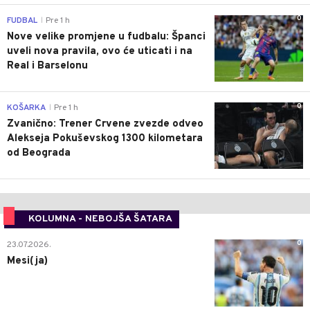
0
FUDBAL
Pre 1 h
|
Nove velike promjene u fudbalu: Španci
uveli nova pravila, ovo će uticati i na
Real i Barselonu
0
KOŠARKA
Pre 1 h
|
Zvanično: Trener Crvene zvezde odveo
Alekseja Pokuševskog 1300 kilometara
od Beograda
KOLUMNA - NEBOJŠA ŠATARA
0
23.07.2026.
Mesi(ja)