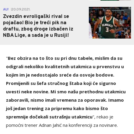
0
AU!
20.09.2021.
|
Zvezdin evroligaški rival se
pojačao! Bio je treći pik na
draftu, zbog droge izbačen iz
NBA Lige, a sada je u Rusiji!
"
Bez obzira na to što su pri dnu tabele, mislim da su
odigrali nekoliko kvalitetnih utakmica u prvenstvu u
kojim im je nedostajalo sreće da osvoje bodove.
Promijenili su šefa stručnog štaba koji će sigurno
uvesti neke novine. Mi smo našu prethodnu utakmicu
zaboravili, nismo imali vremena za oporavak. Imamo
još jedan trening za pripremu kako bismo što
spremnije dočekali sutrašnju utakmicu
", rekao je
pomoćni trener Adnan Jahić na konferenciji za novinare.