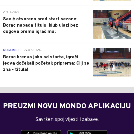
0
27.07.2026.
Savić otvoreno pred start sezone:
Borac napada titulu, klub ulazi bez
dugova prema igračima!
0
RUKOMET
27.07.2026.
|
Borac krenuo jako od starta, igrači
jedva dočekali početak priprema: Cilj se
zna - titula!
PREUZMI NOVU MONDO APLIKACIJU
Savršen spoj vijesti i zabave.