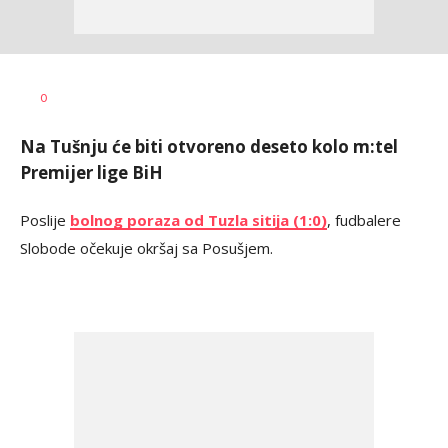
Dragan
AUTOR
0
Šutvić
Na Tušnju će biti otvoreno deseto kolo m:tel
Premijer lige BiH
Poslije
bolnog poraza od Tuzla sitija (1:0)
, fudbalere
Slobode očekuje okršaj sa Posušjem.