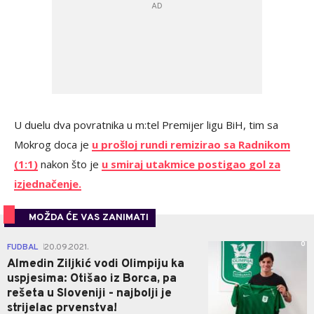
U duelu dva povratnika u m:tel Premijer ligu BiH, tim sa
Mokrog doca je
u prošloj rundi remizirao sa Radnikom
(1:1)
nakon što je
u smiraj utakmice postigao gol za
izjednačenje.
MOŽDA ĆE VAS ZANIMATI
0
FUDBAL
20.09.2021.
|
Almedin Ziljkić vodi Olimpiju ka
uspjesima: Otišao iz Borca, pa
rešeta u Sloveniji - najbolji je
strijelac prvenstva!