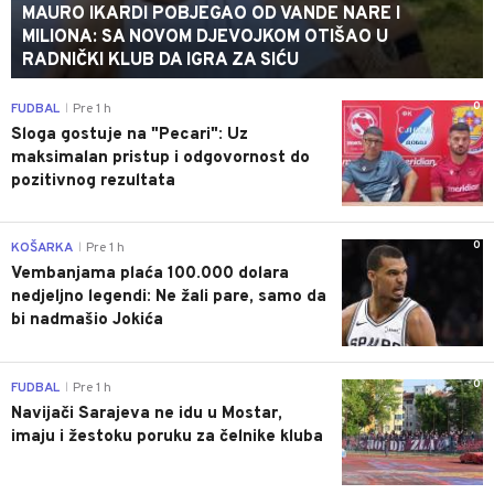
MAURO IKARDI POBJEGAO OD VANDE NARE I
MILIONA: SA NOVOM DJEVOJKOM OTIŠAO U
RADNIČKI KLUB DA IGRA ZA SIĆU
0
FUDBAL
Pre 1 h
|
Sloga gostuje na "Pecari": Uz
maksimalan pristup i odgovornost do
pozitivnog rezultata
0
KOŠARKA
Pre 1 h
|
Vembanjama plaća 100.000 dolara
nedjeljno legendi: Ne žali pare, samo da
bi nadmašio Jokića
0
FUDBAL
Pre 1 h
|
Navijači Sarajeva ne idu u Mostar,
imaju i žestoku poruku za čelnike kluba