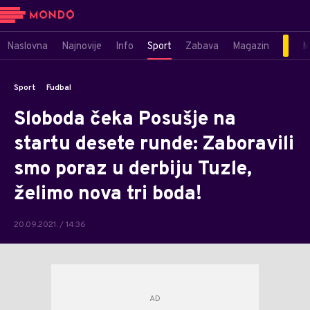
Naslovna
Najnovije
Info
Sport
Zabava
Magazin
M
Sport
Fudbal
Sloboda čeka Posušje na
startu desete runde: Zaboravili
smo poraz u derbiju Tuzle,
želimo nova tri boda!
20.09.2021. / 14:36