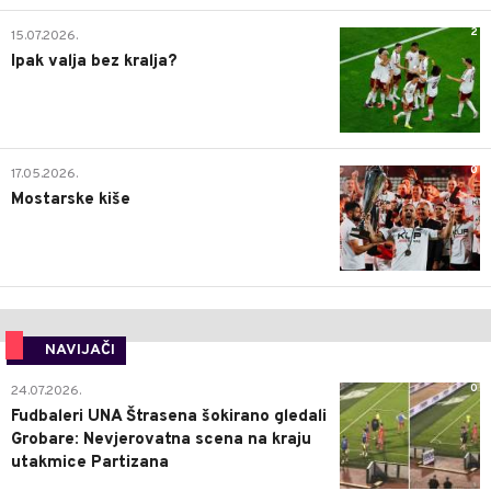
2
15.07.2026.
Ipak valja bez kralja?
0
17.05.2026.
Mostarske kiše
NAVIJAČI
0
24.07.2026.
Fudbaleri UNA Štrasena šokirano gledali
Grobare: Nevjerovatna scena na kraju
utakmice Partizana