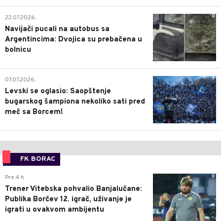
0
22.07.2026.
Navijači pucali na autobus sa
Argentincima: Dvojica su prebačena u
bolnicu
1
07.07.2026.
Levski se oglasio: Saopštenje
bugarskog šampiona nekoliko sati pred
meč sa Borcem!
FK BORAC
0
Pre 4 h
Trener Vitebska pohvalio Banjalučane:
Publika Borčev 12. igrač, uživanje je
igrati u ovakvom ambijentu