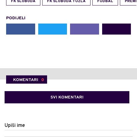
FK SLOBODA
FK SLOBODA TUZLA
FUDBAL
PREMI
PODIJELI
KOMENTARI
0
SVI KOMENTARI
Upiši ime