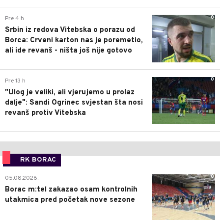
0
Pre 4 h
Srbin iz redova Vitebska o porazu od
Borca: Crveni karton nas je poremetio,
ali ide revanš - ništa još nije gotovo
0
Pre 13 h
"Ulog je veliki, ali vjerujemo u prolaz
dalje": Sandi Ogrinec svjestan šta nosi
revanš protiv Vitebska
RK BORAC
0
05.08.2026.
Borac m:tel zakazao osam kontrolnih
utakmica pred početak nove sezone