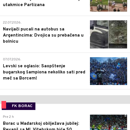
utakmice Partizana
0
22.07.2026.
Navijači pucali na autobus sa
Argentincima: Dvojica su prebačena u
bolnicu
1
07.07.2026.
Levski se oglasio: Saopštenje
bugarskog šampiona nekoliko sati pred
meč sa Borcem!
FK BORAC
0
Pre 2 h
Borac u Mađarskoj obilježava jubilej:
Revanš sa ML Vitebskom biće 50.