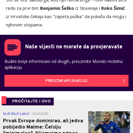
redu za prvi tim:
Benjamin Šeško
iz Slovenije i
Roko Šimić
iz Hrvatske čekaju kao "zapeta puška" da pokažu da mogu i
njihovim stopama.
Naše vijesti ne morate da provjeravate
Budite bolje informisani od drugih, preuzmite Mondo mobilnu
aplikaciju
PREUZMI APLIKACIJU
PROČITAJTE I OVO
0
NIJE BILO LAKO
02.11.2021.
|
Prvak Evrope dominirao, ali jedva
pobijedio Malme: Čelsiju