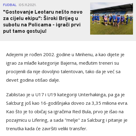
0
FUDBAL
05.11.2021.
|
"Gostovanje Leotaru nešto novo
za cijelu ekipu": Široki Brijeg u
subotu na Policama - igrači prvi
put tamo gostuju!
Adejemi je rođen 2002. godine u Minhenu, a kao dijete je
igrao za mlađe kategorije Bajerna, međutim treneri su
procijenili da nije dovoljno talentovan, tako da je već sa
devet godina otišao dalje.
Zablistao je u U17 i U19 kategoriji Unterhakinga, pa ga je
Salcburg još kao 16-godišnjaka doveo za 3,35 miliona evra.
Kao što je to običaj sa igračima Red Bula, prvo je išao na
pozajmicu u Lifering, a sada "melje" za Salcburg i pitanje je
trenutka kada će završiti veliki transfer.