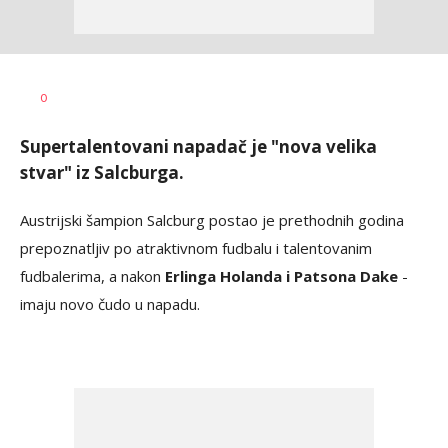
Bojan
AUTOR
0
Jakovljević
Supertalentovani napadač je "nova velika
stvar" iz Salcburga.
Austrijski šampion Salcburg postao je prethodnih godina
prepoznatljiv po atraktivnom fudbalu i talentovanim
fudbalerima, a nakon
Erlinga Holanda i Patsona Dake
-
imaju novo čudo u napadu.