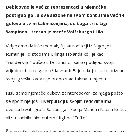
Debitovao je već za reprezentaciju Njemačke i
postigao gol, a ove sezone na svom kontu ima već 14
golova u svim takmičenjima, od toga tri u Ligi
šampiona - tresao je mreže Volfsburga i Lila.
Vidjećemo da li će momak, čiji su roditelji iz Nigerije i
Rumunije, ići stopama Erlinga Holanda koji je kao
"vunderkind" otišao u Dortmund i samo podigao svoju
vrijednost, ili će ga možda vratiti Bajern koji bi tako priznao
svoju grešku kada nije prepoznao talenat u njemu.
Nisu samo njemački klubovi zainteresovani za njega pošto
se spominje još i Liverpul koji u svojim redovima ima
dvojicu bivših igrača Salcburga - Sadija Manea i Nabija Keitu,
ali su zaobilaznim putem stigli na "Enfild".
Što se tiče Salcburga, kod njih nema brige - novi talenti su u