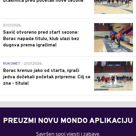
utakmica pred početak nove sezone
0
27.07.2026.
Savić otvoreno pred start sezone:
Borac napada titulu, klub ulazi bez
dugova prema igračima!
0
RUKOMET
27.07.2026.
|
Borac krenuo jako od starta, igrači
jedva dočekali početak priprema: Cilj se
zna - titula!
PREUZMI NOVU MONDO APLIKACIJU
Savršen spoj vijesti i zabave.