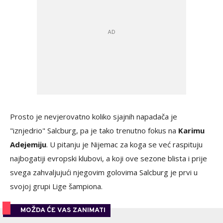
Prosto je nevjerovatno koliko sjajnih napadača je
"iznjedrio" Salcburg, pa je tako trenutno fokus na
Karimu
Adejemiju
. U pitanju je Nijemac za koga se već raspituju
najbogatiji evropski klubovi, a koji ove sezone blista i prije
svega zahvaljujući njegovim golovima Salcburg je prvi u
svojoj grupi Lige šampiona.
MOŽDA ĆE VAS ZANIMATI