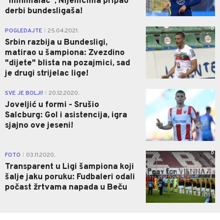
"minimalac", Nijemcima pripao
derbi bundesligaša!
0
POGLEDAJTE
25.04.2021.
|
Srbin razbija u Bundesligi,
matirao u šampiona: Zvezdino
"dijete" blista na pozajmici, sad
je drugi strijelac lige!
0
SVE JE BOLJI!
20.12.2020.
|
Joveljić u formi - Srušio
Salcburg: Gol i asistencija, igra
sjajno ove jeseni!
0
FOTO
03.11.2020.
|
Transparent u Ligi šampiona koji
šalje jaku poruku: Fudbaleri odali
počast žrtvama napada u Beču