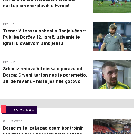
nastup crveno-plavih u Evropi!
0
Pre 11 h
Trener Vitebska pohvalio Banjalučane:
Publika Borčev 12. igrač, uživanje je
igrati u ovakvom ambijentu
0
Pre 12 h
Srbin iz redova Vitebska o porazu od
Borca: Crveni karton nas je poremetio,
ali ide revanš - ništa još nije gotovo
RK BORAC
0
05.08.2026.
Borac m:tel zakazao osam kontrolnih