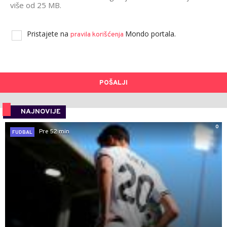
više od 25 MB.
Pristajete na
Mondo portala.
pravila korišćenja
POŠALJI
NAJNOVIJE
0
Pre 52 min
FUDBAL