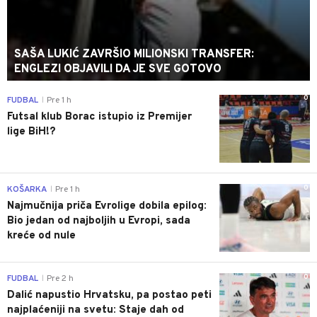
SAŠA LUKIĆ ZAVRŠIO MILIONSKI TRANSFER:
ENGLEZI OBJAVILI DA JE SVE GOTOVO
0
FUDBAL
Pre 1 h
|
Futsal klub Borac istupio iz Premijer
lige BiH!?
0
KOŠARKA
Pre 1 h
|
Najmučnija priča Evrolige dobila epilog:
Bio jedan od najboljih u Evropi, sada
kreće od nule
0
FUDBAL
Pre 2 h
|
Dalić napustio Hrvatsku, pa postao peti
najplaćeniji na svetu: Staje dah od