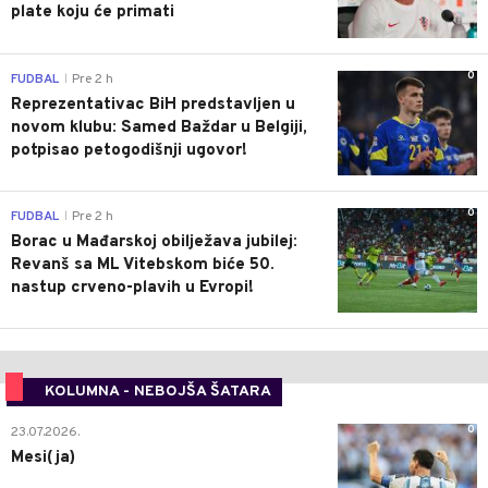
plate koju će primati
0
FUDBAL
Pre 2 h
|
Reprezentativac BiH predstavljen u
novom klubu: Samed Baždar u Belgiji,
potpisao petogodišnji ugovor!
0
FUDBAL
Pre 2 h
|
Borac u Mađarskoj obilježava jubilej:
Revanš sa ML Vitebskom biće 50.
nastup crveno-plavih u Evropi!
KOLUMNA - NEBOJŠA ŠATARA
0
23.07.2026.
Mesi(ja)