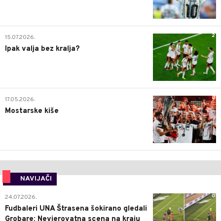
2
15.07.2026.
Ipak valja bez kralja?
0
17.05.2026.
Mostarske kiše
NAVIJAČI
0
24.07.2026.
Fudbaleri UNA Štrasena šokirano gledali
Grobare: Nevjerovatna scena na kraju