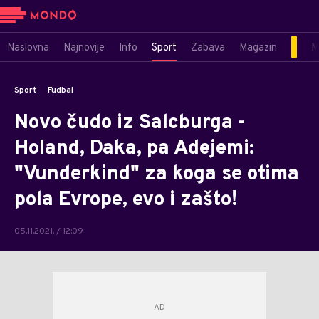
Naslovna
Najnovije
Info
Sport
Zabava
Magazin
M
Sport
Fudbal
Novo čudo iz Salcburga -
Holand, Daka, pa Adejemi:
"Vunderkind" za koga se otima
pola Evrope, evo i zašto!
05.11.2021. / 12:09