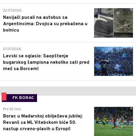
0
22.07.2026.
Navijači pucali na autobus sa
Argentincima: Dvojica su prebačena u
bolnicu
1
07.07.2026.
Levski se oglasio: Saopštenje
bugarskog šampiona nekoliko sati pred
meč sa Borcem!
FK BORAC
0
Pre 32 min
Borac u Mađarskoj obilježava jubilej:
Revanš sa ML Vitebskom biće 50.
nastup crveno-plavih u Evropi!