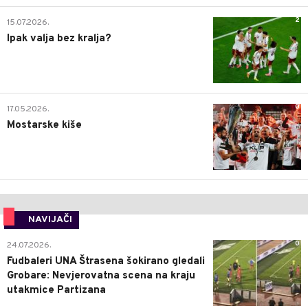
2
15.07.2026.
Ipak valja bez kralja?
0
17.05.2026.
Mostarske kiše
NAVIJAČI
0
24.07.2026.
Fudbaleri UNA Štrasena šokirano gledali
Grobare: Nevjerovatna scena na kraju
utakmice Partizana