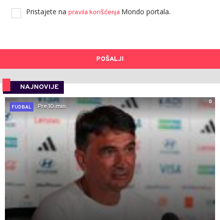
Pristajete na
Mondo portala.
pravila korišćenja
POŠALJI
NAJNOVIJE
0
Pre 10 min
FUDBAL