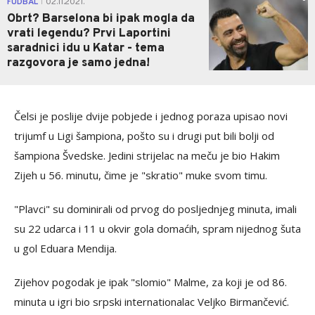
FUDBAL
02.11.2021.
|
Obrt? Barselona bi ipak mogla da
vrati legendu? Prvi Laportini
saradnici idu u Katar - tema
razgovora je samo jedna!
Čelsi je poslije dvije pobjede i jednog poraza upisao novi
trijumf u Ligi šampiona, pošto su i drugi put bili bolji od
šampiona Švedske. Jedini strijelac na meču je bio Hakim
Zijeh u 56. minutu, čime je "skratio" muke svom timu.
"Plavci" su dominirali od prvog do posljednjeg minuta, imali
su 22 udarca i 11 u okvir gola domaćih, spram nijednog šuta
u gol Eduara Mendija.
Zijehov pogodak je ipak "slomio" Malme, za koji je od 86.
minuta u igri bio srpski internationalac Veljko Birmančević.