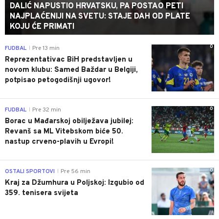
DALIĆ NAPUSTIO HRVATSKU, PA POSTAO PETI
NAJPLAĆENIJI NA SVETU: STAJE DAH OD PLATE
KOJU ĆE PRIMATI
0
FUDBAL
Pre 13 min
|
Reprezentativac BiH predstavljen u
novom klubu: Samed Baždar u Belgiji,
potpisao petogodišnji ugovor!
0
FUDBAL
Pre 32 min
|
Borac u Mađarskoj obilježava jubilej:
Revanš sa ML Vitebskom biće 50.
nastup crveno-plavih u Evropi!
0
OSTALI SPORTOVI
Pre 56 min
|
Kraj za Džumhura u Poljskoj: Izgubio od
359. tenisera svijeta