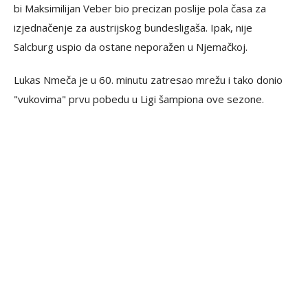
bi Maksimilijan Veber bio precizan poslije pola časa za
izjednačenje za austrijskog bundesligaša. Ipak, nije
Salcburg uspio da ostane neporažen u Njemačkoj.
Lukas Nmeča je u 60. minutu zatresao mrežu i tako donio
"vukovima" prvu pobedu u Ligi šampiona ove sezone.