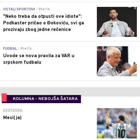
0
OSTALI SPORTOVI
Pre 1 h
|
"Neko treba da otpusti ove idiote":
Podkaster pričao o Đokoviću, svi ga
prozivaju zbog jedne rečenice
0
FUDBAL
Pre 1 h
|
Uvode se nova pravila za VAR u
srpskom fudbalu
KOLUMNA - NEBOJŠA ŠATARA
0
23.07.2026.
Mesi(ja)