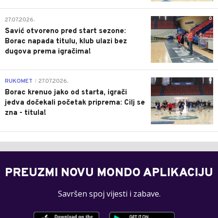
0
27.07.2026.
Savić otvoreno pred start sezone:
Borac napada titulu, klub ulazi bez
dugova prema igračima!
0
RUKOMET
27.07.2026.
|
Borac krenuo jako od starta, igrači
jedva dočekali početak priprema: Cilj se
zna - titula!
PREUZMI NOVU MONDO APLIKACIJU
Savršen spoj vijesti i zabave.