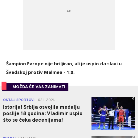
Šampion Evrope nije briljirao, ali je uspio da slavi u
Švedskoj protiv Malmea - 1:0.
MOŽDA ĆE VAS ZANIMATI
0
OSTALI SPORTOVI
02.11.2021.
|
Istorija! Srbija osvojila medalju
poslije 18 godina: Vladimir uspio
što se čeka decenijama!
0