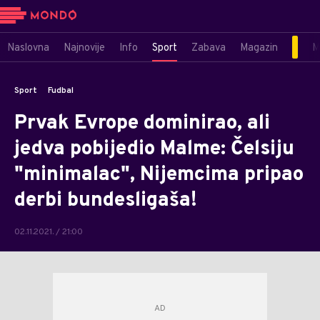
Naslovna
Najnovije
Info
Sport
Zabava
Magazin
M
Sport
Fudbal
Prvak Evrope dominirao, ali
jedva pobijedio Malme: Čelsiju
"minimalac", Nijemcima pripao
derbi bundesligaša!
02.11.2021. / 21:00