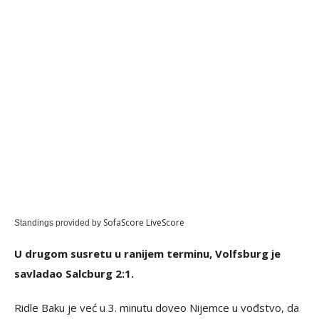
SofaScore LiveScore
Standings provided by
U drugom susretu u ranijem terminu, Volfsburg je
savladao Salcburg 2:1.
Ridle Baku je već u 3. minutu doveo Nijemce u vođstvo, da