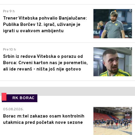
0
Pre 9 h
Trener Vitebska pohvalio Banjalučane:
Publika Borčev 12. igrač, uživanje je
igrati u ovakvom ambijentu
0
Pre 10 h
Srbin iz redova Vitebska o porazu od
Borca: Crveni karton nas je poremetio,
ali ide revanš - ništa još nije gotovo
RK BORAC
0
05.08.2026.
Borac m:tel zakazao osam kontrolnih
utakmica pred početak nove sezone