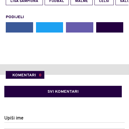
LIGA ŠAMPIONA
FUDBAL
MALME
ČELSI
SAL
PODIJELI
KOMENTARI
0
SVI KOMENTARI
Upiši ime