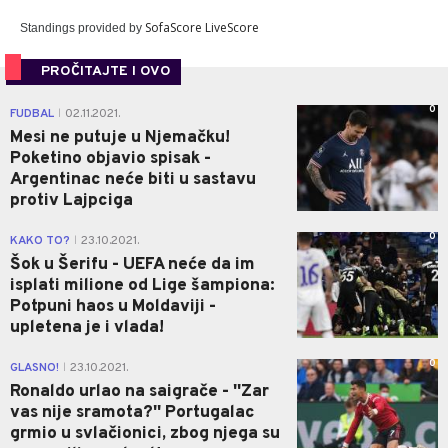
SofaScore LiveScore
Standings provided by
PROČITAJTE I OVO
0
FUDBAL
02.11.2021.
|
Mesi ne putuje u Njemačku!
Poketino objavio spisak -
Argentinac neće biti u sastavu
protiv Lajpciga
0
KAKO TO?
23.10.2021.
|
Šok u Šerifu - UEFA neće da im
isplati milione od Lige šampiona:
Potpuni haos u Moldaviji -
upletena je i vlada!
0
GLASNO!
23.10.2021.
|
Ronaldo urlao na saigrače - ''Zar
vas nije sramota?'' Portugalac
grmio u svlačionici, zbog njega su