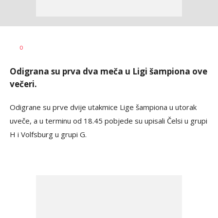
Dragan
AUTOR
0
Šutvić
Odigrana su prva dva meča u Ligi šampiona ove
večeri.
Odigrane su prve dvije utakmice Lige šampiona u utorak
uveče, a u terminu od 18.45 pobjede su upisali Čelsi u grupi
H i Volfsburg u grupi G.