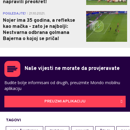
napravili preokret!
0
POGLEDAJTE!
21.10.2021.
|
Nojer ima 35 godina, a reflekse
kao mačka - zato je najbolji:
Nestvarna odbrana golmana
Bajerna o kojoj se priča!
Naše vijesti ne morate da provjeravate
Budite bolje informisani od drugih, preuzmite Mondo mobilnu
aplikaciju
PREUZMI APLIKACIJU
TAGOVI