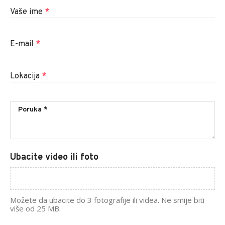
Vaše ime
*
E-mail
*
Lokacija
*
Ubacite video ili foto
Možete da ubacite do 3 fotografije ili videa. Ne smije biti
više od 25 MB.