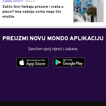
0
ZANIMLJIVOSTI
Pre 6 h
|
Zašto Grci farbaju prozore i vrata u
plavo? Ima važniju svrhu nego što
mislite
PREUZMI NOVU MONDO APLIKACIJU
Savršen spoj vijesti i zabave.