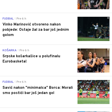
0
FUDBAL
Pre 6 h
|
Vinko Marinović otvoreno nakon
pobjede: Ostaje žal za bar još jednim
golom
0
KOŠARKA
Pre 6 h
|
Srpske košarkašice u polufinalu
Eurobasketa!
0
FUDBAL
Pre 6 h
|
Savić nakon "minimalca" Borca: Morali
smo postići bar još jedan gol