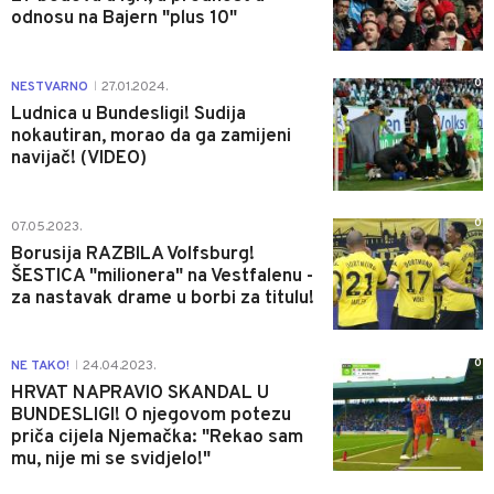
odnosu na Bajern "plus 10"
0
NESTVARNO
27.01.2024.
|
Ludnica u Bundesligi! Sudija
nokautiran, morao da ga zamijeni
navijač! (VIDEO)
0
07.05.2023.
Borusija RAZBILA Volfsburg!
ŠESTICA "milionera" na Vestfalenu -
za nastavak drame u borbi za titulu!
0
NE TAKO!
24.04.2023.
|
HRVAT NAPRAVIO SKANDAL U
BUNDESLIGI! O njegovom potezu
priča cijela Njemačka: "Rekao sam
mu, nije mi se svidjelo!"