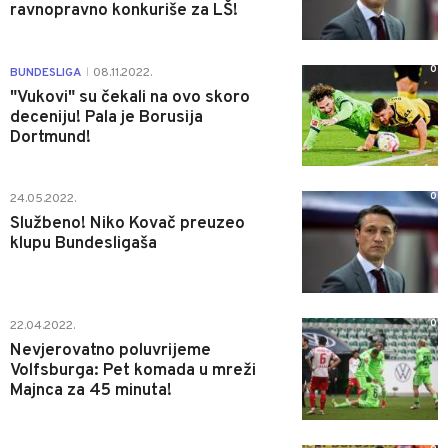
ravnopravno konkuriše za LŠ!
0
BUNDESLIGA
08.11.2022.
|
"Vukovi" su čekali na ovo skoro
deceniju! Pala je Borusija
Dortmund!
0
24.05.2022.
Službeno! Niko Kovač preuzeo
klupu Bundesligaša
0
22.04.2022.
Nevjerovatno poluvrijeme
Volfsburga: Pet komada u mreži
Majnca za 45 minuta!