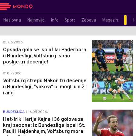
Naslovna
Najnovije
Info
Sport
Zabava
Magazin
M
0
25.05.2026.
Opsada gola se isplatila: Paderborn
u Bundesligi, Volfsburg ispao
poslije tri decenije!
0
21.05.2026.
Volfsburg strepi: Nakon tri decenije
u Bundesligi, "vukovi" bi mogli u niži
rang
0
BUNDESLIGA
16.05.2026.
|
Het-trik Harija Kejna i 36 golova za
kraj sezone: Iz Bundeslige ispali St.
Pauli i Hajdenhajm, Volfsburg mora