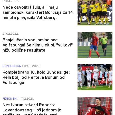
0
16.04.2022.
Neće osvojiti titulu, ali imaju
šampionski karakter! Borusija za 14
minuta pregazila Volfsburg!
0
27.02.2022.
Banjalučanin vodi omladince
Volfsburga! Sa njim u ekipi, "vukovi"
nižu odlične rezultate
0
BUNDESLIGA
09.01.2022.
|
Kompletirano 18. kolo Bundeslige:
Keln bolji od Herte, a Bohum od
Volfsburga
0
FENOMEN!
17.12.2021.
|
Nestvaran rekord Roberta
Levandovskog - još jednom je