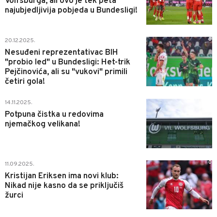
Volfsburga, ali ovo je tek peta
najubjedljivija pobjeda u Bundesligi!
0
20.12.2025.
Nesuđeni reprezentativac BIH
"probio led" u Bundesligi: Het-trik
Pejčinovića, ali su "vukovi" primili
četiri gola!
0
14.11.2025.
Potpuna čistka u redovima
njemačkog velikana!
0
11.09.2025.
Kristijan Eriksen ima novi klub:
Nikad nije kasno da se priključiš
žurci