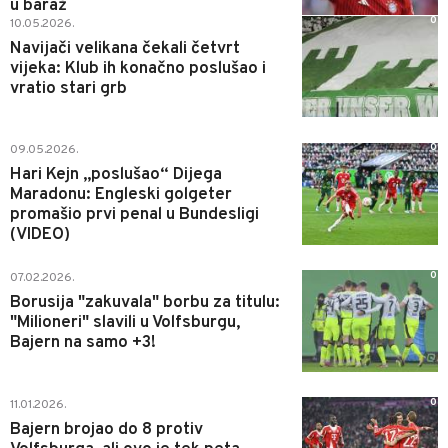
u baraž
0
10.05.2026.
Navijači velikana čekali četvrt
vijeka: Klub ih konačno poslušao i
vratio stari grb
0
09.05.2026.
Hari Kejn „poslušao“ Dijega
Maradonu: Engleski golgeter
promašio prvi penal u Bundesligi
(VIDEO)
0
07.02.2026.
Borusija "zakuvala" borbu za titulu:
"Milioneri" slavili u Volfsburgu,
Bajern na samo +3!
0
11.01.2026.
Bajern brojao do 8 protiv