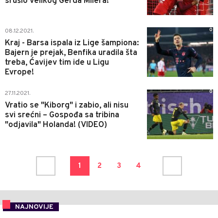
srušio velikog Gerda Milera!
0
08.12.2021.
Kraj - Barsa ispala iz Lige šampiona:
Bajern je prejak, Benfika uradila šta
treba, Ćavijev tim ide u Ligu
Evrope!
0
27.11.2021.
Vratio se "Kiborg" i zabio, ali nisu
svi srećni – Gospođa sa tribina
"odjavila" Holanda! (VIDEO)
1
2
3
4
NAJNOVIJE