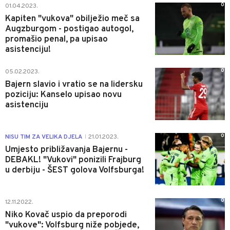
0
01.04.2023.
Kapiten "vukova" obilježio meč sa
Augzburgom - postigao autogol,
promašio penal, pa upisao
asistenciju!
0
05.02.2023.
Bajern slavio i vratio se na lidersku
poziciju: Kanselo upisao novu
asistenciju
0
NISU TIM ZA VELIKA DJELA
21.01.2023.
|
Umjesto približavanja Bajernu -
DEBAKL! "Vukovi" ponizili Frajburg
u derbiju - ŠEST golova Volfsburga!
0
12.11.2022.
Niko Kovač uspio da preporodi
"vukove": Volfsburg niže pobjede,