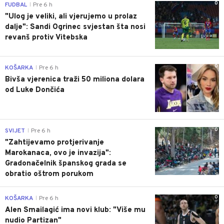
0
FUDBAL
Pre 6 h
|
"Ulog je veliki, ali vjerujemo u prolaz
dalje": Sandi Ogrinec svjestan šta nosi
revanš protiv Vitebska
0
KOŠARKA
Pre 6 h
|
Bivša vjerenica traži 50 miliona dolara
od Luke Dončića
0
SVIJET
Pre 6 h
|
"Zahtijevamo protjerivanje
Marokanaca, ovo je invazija":
Gradonačelnik španskog grada se
obratio oštrom porukom
0
KOŠARKA
Pre 6 h
|
Alen Smailagić ima novi klub: "Više mu
nudio Partizan"