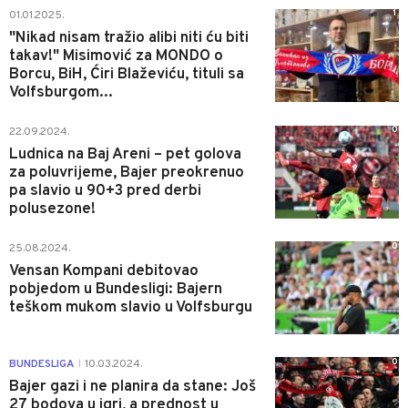
1
01.01.2025.
"Nikad nisam tražio alibi niti ću biti
takav!" Misimović za MONDO o
Borcu, BiH, Ćiri Blaževiću, tituli sa
Volfsburgom...
0
22.09.2024.
Ludnica na Baj Areni – pet golova
za poluvrijeme, Bajer preokrenuo
pa slavio u 90+3 pred derbi
polusezone!
0
25.08.2024.
Vensan Kompani debitovao
pobjedom u Bundesligi: Bajern
teškom mukom slavio u Volfsburgu
0
BUNDESLIGA
10.03.2024.
|
Bajer gazi i ne planira da stane: Još
27 bodova u igri, a prednost u