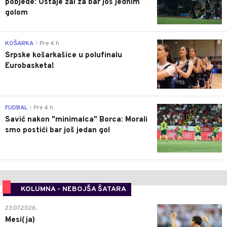
pobjede: Ostaje žal za bar još jednim
golom
0
KOŠARKA
Pre 4 h
|
Srpske košarkašice u polufinalu
Eurobasketa!
0
FUDBAL
Pre 4 h
|
Savić nakon "minimalca" Borca: Morali
smo postići bar još jedan gol
KOLUMNA - NEBOJŠA ŠATARA
0
23.07.2026.
Mesi(ja)