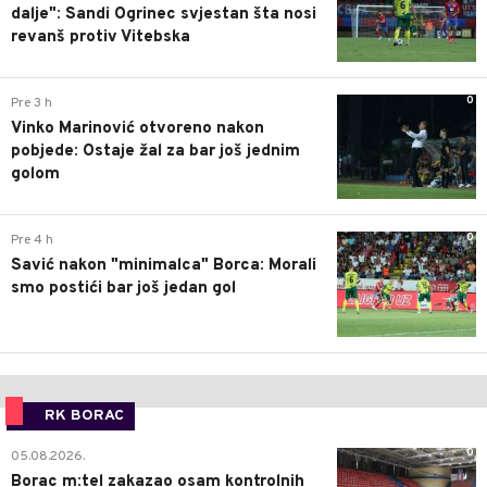
dalje": Sandi Ogrinec svjestan šta nosi
revanš protiv Vitebska
0
Pre 3 h
Vinko Marinović otvoreno nakon
pobjede: Ostaje žal za bar još jednim
golom
0
Pre 4 h
Savić nakon "minimalca" Borca: Morali
smo postići bar još jedan gol
RK BORAC
0
05.08.2026.
Borac m:tel zakazao osam kontrolnih