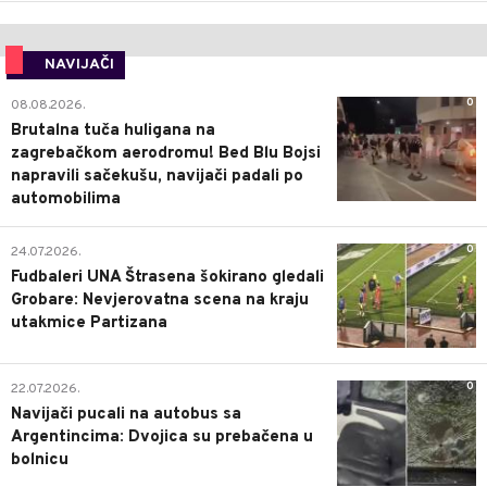
NAVIJAČI
0
08.08.2026.
Brutalna tuča huligana na
zagrebačkom aerodromu! Bed Blu Bojsi
napravili sačekušu, navijači padali po
automobilima
0
24.07.2026.
Fudbaleri UNA Štrasena šokirano gledali
Grobare: Nevjerovatna scena na kraju
utakmice Partizana
0
22.07.2026.
Navijači pucali na autobus sa
Argentincima: Dvojica su prebačena u
bolnicu