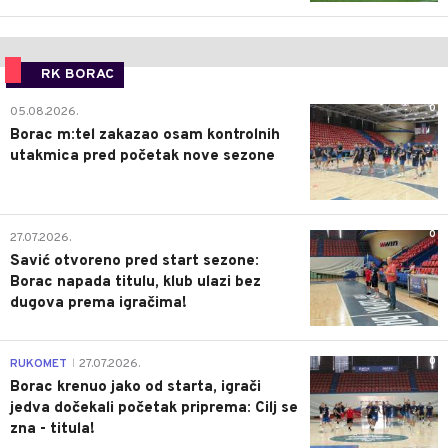
RK BORAC
0
05.08.2026.
Borac m:tel zakazao osam kontrolnih
utakmica pred početak nove sezone
0
27.07.2026.
Savić otvoreno pred start sezone:
Borac napada titulu, klub ulazi bez
dugova prema igračima!
0
RUKOMET
27.07.2026.
|
Borac krenuo jako od starta, igrači
jedva dočekali početak priprema: Cilj se
zna - titula!