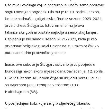
Džejmija Levelinga koji je centrirao, a Undav samo postavio
nogu i postigao pogodak. Bila mu je to 19. recka u sezoni,
čime je nadmašio golgeterski učinak iz sezone 2023-2024,
prve u dresu Štutgarta. Istovremeno mu je ova
takmičarska godina postala najbolja u seniorskoj karijeri.
Uspješniji je bio samo u sezoni 2021-2022, kada je kao
prvotimac belgijskog Rojal Uniona na 39 utakmica čak 26
puta nadmudrio protivničke golmane.
Inače, ove subote je Štutgart ostvario prvu pobjedu u
Bundesligi nakon skoro mjesec dana. Savladan je, 12. aprila,
HSV rezultatom 4:0, nakon čega su uslijedili poraz u duelu
sa Bajernom (4:2) i remiji sa Verderom (1:1) i
Hofenhajmom (3:3).
U posljednjem kolu, koje se igra sljedećeg vikenda,