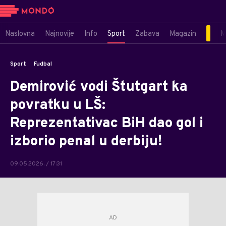
Naslovna
Najnovije
Info
Sport
Zabava
Magazin
M
Sport
Fudbal
Demirović vodi Štutgart ka
povratku u LŠ:
Reprezentativac BiH dao gol i
izborio penal u derbiju!
09.05.2026. / 17:31