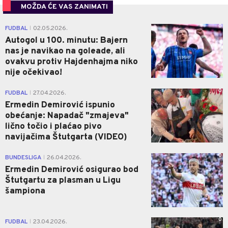
MOŽDA ĆE VAS ZANIMATI
0
FUDBAL
02.05.2026.
|
Autogol u 100. minutu: Bajern
nas je navikao na goleade, ali
ovakvu protiv Hajdenhajma niko
nije očekivao!
0
FUDBAL
27.04.2026.
|
Ermedin Demirović ispunio
obećanje: Napadač "zmajeva"
lično točio i plaćao pivo
navijačima Štutgarta (VIDEO)
0
BUNDESLIGA
26.04.2026.
|
Ermedin Demirović osigurao bod
Štutgartu za plasman u Ligu
šampiona
0
FUDBAL
23.04.2026.
|