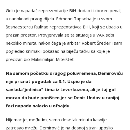
Golu je napadač reprezentacije BiH dodao i izboren penal,
u nadoknadi prvog dijela. Edmond Tapsoba je u svom
šesnaestercu faulirao reprezentativca BiH, koji se ubacio u
prazan prostor. Provjeravala se ta situacija u VAR sobi
nekoliko minuta, nakon čega je arbitar Robert Šreder i sam
pogledao snimak i pokazao na biječu tačku sa koje je
precizan bio Maksimilijan Mitelštet.
Na samom početku drugog poluvremena, Demiroviću
nije priznat pogodak za 3:1. Uspio je da
savlada"jedinicu" tima iz Leverkuzena, ali je taj gol
morao da bude poništen jer se Denis Undav u ranijoj
fazi napada nalazio u ofsajdu.
Nijemac je, međutim, samo desetak minuta kasnije
zatresao mrežu. Demirović je na desnoj strani uposlio