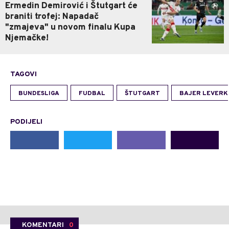
Ermedin Demirović i Štutgart će
braniti trofej: Napadač
"zmajeva" u novom finalu Kupa
Njemačke!
TAGOVI
BUNDESLIGA
FUDBAL
ŠTUTGART
BAJER LEVERK
PODIJELI
KOMENTARI
0