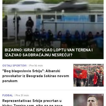
BIZARNO: IGRAČ ISPUCAO LOPTU VAN TERENA I
IZAZVAO SAOBRAĆAJNU NESREĆU!?
0
OSTALI SPORTOVI
Pre 16 min
|
"Bog blagoslovio Srbiju": Albanski
provokator iz Beograda šokirao novom
porukom
0
FUDBAL
Pre 31 min
|
Reprezentativac Srbije precrtan u