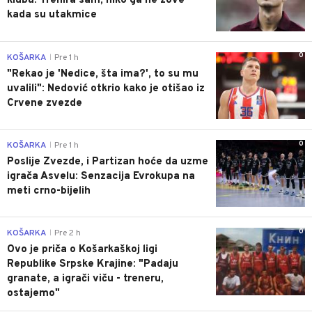
klubu: Trenira sam, niko ga ne zove
kada su utakmice
0
KOŠARKA
Pre 1 h
|
"Rekao je 'Nedice, šta ima?', to su mu
uvalili": Nedović otkrio kako je otišao iz
Crvene zvezde
0
KOŠARKA
Pre 1 h
|
Poslije Zvezde, i Partizan hoće da uzme
igrača Asvelu: Senzacija Evrokupa na
meti crno-bijelih
0
KOŠARKA
Pre 2 h
|
Ovo je priča o Košarkaškoj ligi
Republike Srpske Krajine: "Padaju
granate, a igrači viču - treneru,
ostajemo"