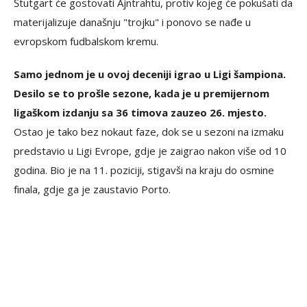
Štutgart će gostovati Ajntrahtu, protiv kojeg će pokušati da
materijalizuje današnju "trojku" i ponovo se nađe u
evropskom fudbalskom kremu.
Samo jednom je u ovoj deceniji igrao u Ligi šampiona.
Desilo se to prošle sezone, kada je u premijernom
ligaškom izdanju sa 36 timova zauzeo 26. mjesto.
Ostao je tako bez nokaut faze, dok se u sezoni na izmaku
predstavio u Ligi Evrope, gdje je zaigrao nakon više od 10
godina. Bio je na 11. poziciji, stigavši na kraju do osmine
finala, gdje ga je zaustavio Porto.