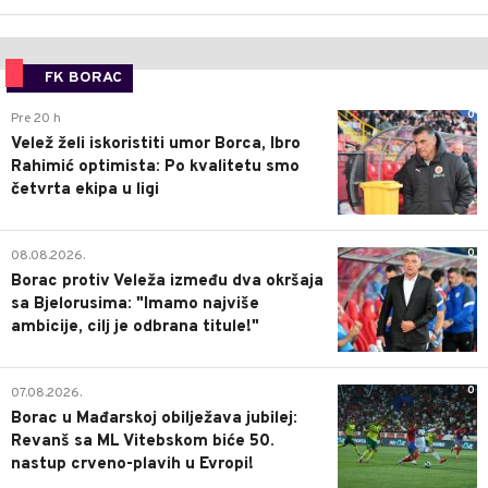
FK BORAC
0
Pre 20 h
Velež želi iskoristiti umor Borca, Ibro
Rahimić optimista: Po kvalitetu smo
četvrta ekipa u ligi
0
08.08.2026.
Borac protiv Veleža između dva okršaja
sa Bjelorusima: "Imamo najviše
ambicije, cilj je odbrana titule!"
0
07.08.2026.
Borac u Mađarskoj obilježava jubilej:
Revanš sa ML Vitebskom biće 50.
nastup crveno-plavih u Evropi!