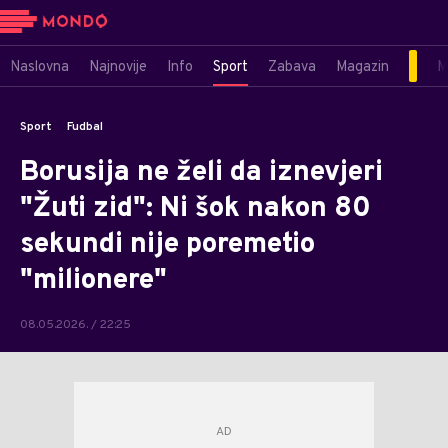
Naslovna
Najnovije
Info
Sport
Zabava
Magazin
M
Sport
Fudbal
Borusija ne želi da iznevjeri
"Žuti zid": Ni šok nakon 80
sekundi nije poremetio
"milionere"
08.05.2026. / 22:25