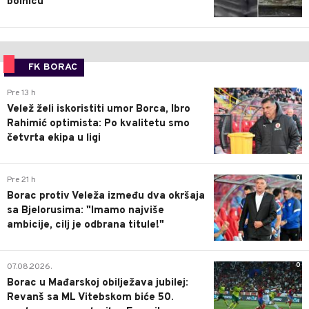
bolnicu
FK BORAC
0
Pre 13 h
Velež želi iskoristiti umor Borca, Ibro
Rahimić optimista: Po kvalitetu smo
četvrta ekipa u ligi
0
Pre 21 h
Borac protiv Veleža između dva okršaja
sa Bjelorusima: "Imamo najviše
ambicije, cilj je odbrana titule!"
0
07.08.2026.
Borac u Mađarskoj obilježava jubilej:
Revanš sa ML Vitebskom biće 50.