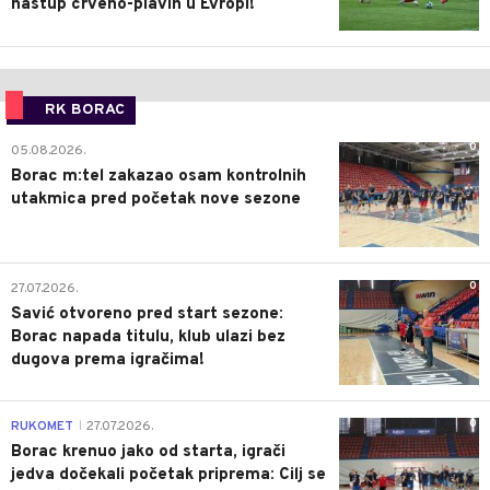
nastup crveno-plavih u Evropi!
RK BORAC
0
05.08.2026.
Borac m:tel zakazao osam kontrolnih
utakmica pred početak nove sezone
0
27.07.2026.
Savić otvoreno pred start sezone:
Borac napada titulu, klub ulazi bez
dugova prema igračima!
0
RUKOMET
27.07.2026.
|
Borac krenuo jako od starta, igrači
jedva dočekali početak priprema: Cilj se