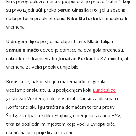
Finiš prvog poluvremena u potpunosti je pripao "žutim", koji
su prvo izjednačili preko
Serua Girasija
(16. gol u sezoni),
da bi potpuni preokret donio
Niko Šloterbek
u nadoknadi
vremena.
U drugom dijelu po gol na obje strane. Mladi Italijan
Samuele Inaćo
odveo je domaće na dva gola prednosti,
nakratko je dramu vratio
Jonatan Burkart
u 87. minutu, ali
vremena za veliki preokret nije bilo.
Borusija će, nakon što je i matematički osigurala
vicešampionsku titulu, u posljednjem kolu
Bundeslige
gostovati Verderu, dok će Ajntraht šansu za plasman u
Konferencijsku ligu tražiti na domaćem terenu protiv
Štutgarta. Ipak, ukoliko Frajburg u nedjelju savlada HSV,
trka za posljednjim mjestom koje vodi u Evropu biće
okončana kolo prije kraja sezone.