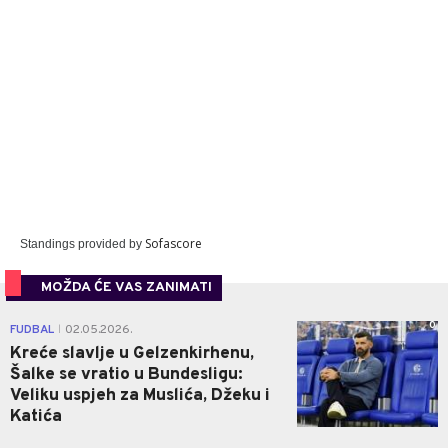
Sofascore
Standings provided by
MOŽDA ĆE VAS ZANIMATI
0
FUDBAL
02.05.2026.
|
Kreće slavlje u Gelzenkirhenu,
Šalke se vratio u Bundesligu:
Veliku uspjeh za Muslića, Džeku i
Katića