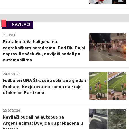
NAVIJAČI
0
Pre 20 h
Brutalna tuča huligana na
zagrebačkom aerodromu! Bed Blu Bojsi
napravili sačekušu, navijači padali po
automobilima
0
24.07.2026.
Fudbaleri UNA Štrasena šokirano gledali
Grobare: Nevjerovatna scena na kraju
utakmice Partizana
0
22.07.2026.
Navijači pucali na autobus sa
Argentincima: Dvojica su prebačena u