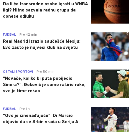
Da li će transrodne osobe igrati u WNBA
ligi? Hitno sazvala radnu grupu da
donese odluku
0
FUDBAL
Pre 42 min
|
Real Madrid izrazio saučešće Mesiju:
Evo zašto je najveći klub na svijetu
0
OSTALI SPORTOVI
Pre 50 min
|
"Novače, koliko bi puta pobijedio
Sinera?": Đoković je samo raširio ruke,
sve je time rekao
0
FUDBAL
Pre 1 h
|
"Ovo je iznenađujuće": Di Marcio
objavio da se Srbin vraća u Seriju A