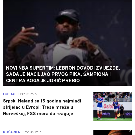
NOVI NBA SUPERTIM: LEBRON DOVODI ZVIJEZDE,
SADA JE NACILJAO PRVOG PIKA, ŠAMPIONA I
CENTRA KOGA JE JOKIĆ PREBIO
0
FUDBAL
Pre 31 min
|
Srpski Haland sa 15 godina najmlađi
strijelac u Evropi: Trese mreže u
Norveškoj, FSS mora da reaguje
0
KOŠARKA
Pre 35 min
|