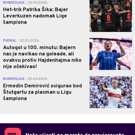
0
BUNDESLIGA
02.05.2026.
|
Het-trik Patrika Šika: Bajer
Leverkuzen nadomak Lige
šampiona
0
FUDBAL
02.05.2026.
|
Autogol u 100. minutu: Bajern
nas je navikao na goleade, ali
ovakvu protiv Hajdenhajma niko
nije očekivao!
0
BUNDESLIGA
26.04.2026.
|
Ermedin Demirović osigurao bod
Štutgartu za plasman u Ligu
šampiona